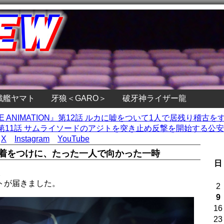
戦艦ヤマト
牙狼＜GARO＞
破牙神ライザー龍
 THE ANIMATION』第12話 ルカに嘘をついて1人で居残り稽古を
11話 サムライソードのアジトを突き止め反撃を開始する公安 
X
Instagram
YouTube
決着をつけに、たった一人で向かった一時
日
。
トが届きました。
2
9
16
23