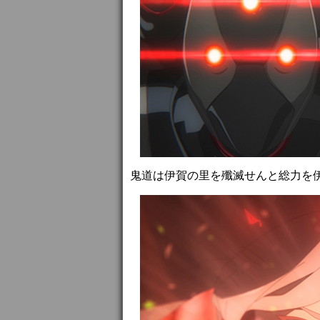
鬼道は伊賀の里を殲滅せんと総力を