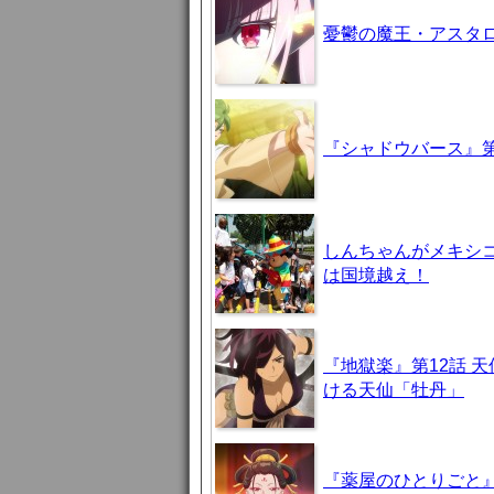
憂鬱の魔王・アスタロト様
『シャドウバース』第
しんちゃんがメキシ
は国境越え！
『地獄楽』第12話 
ける天仙「牡丹」
『薬屋のひとりごと』