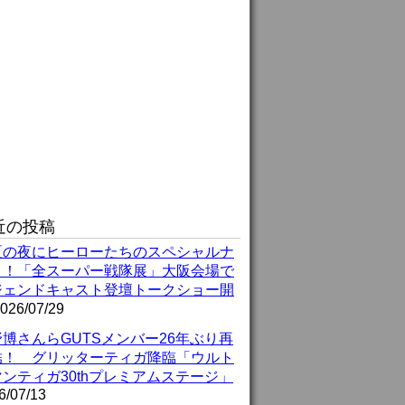
近の投稿
夏の夜にヒーローたちのスペシャルナ
ト！「全スーパー戦隊展」大阪会場で
ジェンドキャスト登壇トークショー開
026/07/29
博さんらGUTSメンバー26年ぶり再
結！ グリッターティガ降臨「ウルト
ンティガ30thプレミアムステージ」
6/07/13