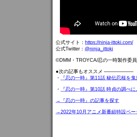
公式サイト：
https://ninja-ittoki.com/
公式Twitter：
@ninja_ittoki
©DMM・TROYCA/忍の一時製作委
●次の記事もオススメ ——————
・
『忍の一時』第11話 秘伝忍核を
・
『忍の一時』第10話 時貞の調べ
→『忍の一時』の記事を探す
→2022年10月アニメ新番組特設ペー