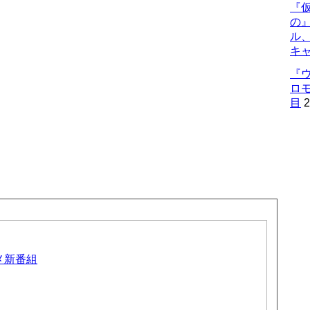
『仮
の
ル
キ
『
ロ
目
2
ニメ新番組