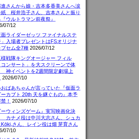
部進さんから娘・吉本多香美さんへ涙
手紙 桜井浩子さん、吉本さんと振り
る『ウルトラマン前夜祭』
6/07/12
仮面ライダーゼッツ ファイナルステ
ジ」入場者プレゼントはFSオリジナ
カプセム全7種
2026/07/12
王様戦隊キングオージャー フィル
・コンサート」を大スクリーンで体
！ 神イベントを2週間限定劇場上
！
2026/07/10
いおばあちゃんが言っていた『仮面ラ
ーカブト 20th 天を継ぐもの』本予
解禁！
2026/07/10
ダーウィンズゲーム』実写映画化決
！ カナメ役は中川大志さん、シュカ
Kōki,さん、レイン役は畑 芽育さん
6/07/10