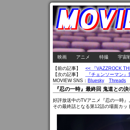
映画
アニメ
特撮
宇宙
【前の記事】
<< 『VAZZROCK
【次の記事】
『チェンソーマン』第
MOVIEW SNS：
Bluesky
Threads
『忍の一時』最終回 鬼道との
好評放送中のTVアニメ『忍の一時』
その最終話となる第12話の場面カッ