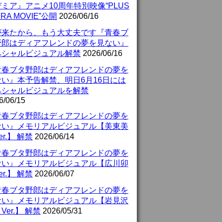
ミア』アニメ10周年特別映像“PLUS
TRA MOVIE”公開
2026/06/16
が来たから、もう大丈夫です『青春ブ
野郎はディアフレンドの夢を見ない』
ペシャルビジュアル解禁
2026/06/16
青春ブタ野郎はディアフレンドの夢を
ない』本予告解禁、明日6月16日には
ペシャルビジュアルを解禁
6/06/15
青春ブタ野郎はディアフレンドの夢を
ない』メモリアルビジュアル【美東美
er.】 解禁
2026/06/14
青春ブタ野郎はディアフレンドの夢を
ない』メモリアルビジュアル【広川卯
er.】 解禁
2026/06/07
青春ブタ野郎はディアフレンドの夢を
ない』メモリアルビジュアル【岩見沢
Ver.】 解禁
2026/05/31