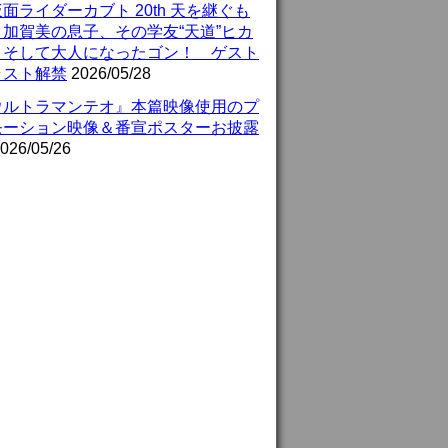
面ライダーカブト 20th 天を継ぐも
』加賀美の息子、その学友“天道”ヒカ
、そして大人になったゴン！ ゲスト
ャスト解禁
2026/05/28
ウルトラマンテオ』本篇映像使用のプ
モーション映像＆番宣ポスターお披露
026/05/26