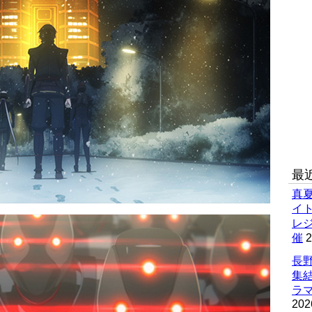
最
真
イ
レ
催
2
長野
集
ラマ
202