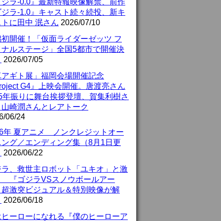
ジラ-0.0』最新特報映像解禁、前作
ジラ-1.0』キャスト続々続投、新キ
ストに田中 泯さん
2026/07/10
潟初開催！「仮面ライダーゼッツ フ
イナルステージ」全国5都市で開催決
！
2026/07/05
真アギト展」福岡会場開催記念
roject G4』上映会開催。唐渡亮さん
25年振りに舞台挨拶登壇、賀集利樹さ
、山崎潤さんとレアトーク
6/06/24
26年 夏アニメ ノンクレジットオー
ニング／エンディング集（8月1日更
）
2026/06/22
ジラ、救世主ロボット「ユキオ」と激
！ 『ゴジラVSスノウボールアー
』超激突ビジュアル＆特別映像が解
！
2026/06/18
はヒーローになれる『僕のヒーローア