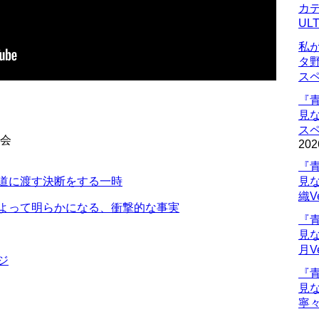
カデ
UL
私
タ
ス
『
見
ス
員会
202
『
鬼道に渡す決断をする一時
見
織V
によって明らかになる、衝撃的な事実
『
見
月V
ジ
『
見
寧々