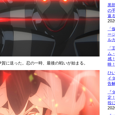
黒
の
返
202
「
ー
ル
「
ム
感
伊賀に送った。忍の一時、最後の戦いが始まる。
映
ひ
イダ
告
『
定
役に
202