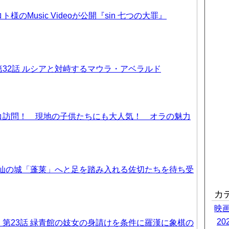
のMusic Videoが公開『sin 七つの大罪』
32話 ルシアと対峙するマウラ・アベラルド
コ訪問！ 現地の子供たちにも大人気！ オラの魅力
天仙の城「蓬莱」へと足を踏み入れる佐切たちを待ち受
カ
映
2
第23話 緑青館の妓女の身請けを条件に羅漢に象棋の