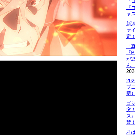
『ゴ
『ゴ
ャ
新
ァ
定
「
『P
が
ん
202
20
プ
新
ゴ
突
ス
禁
君