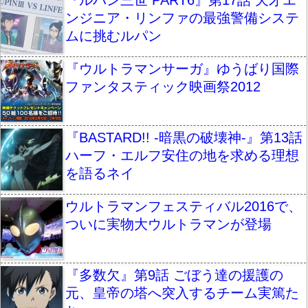
『ルパン三世 PART6』第17話 天才エ
ンジニア・リンファの最強警備システ
ムに挑むルパン
『ウルトラマンサーガ』ゆうばり国際
ファンタスティック映画祭2012
『BASTARD!! -暗黒の破壊神-』第13話
ハーフ・エルフ安住の地を求める理想
を語るネイ
ウルトラマンフェスティバル2016で、
ついに実物大ウルトラマンが登場
『多数欠』第9話 ごぼう達の援護の
元、皇帝の塔へ突入するチーム実篤た