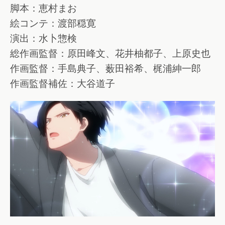
脚本：恵村まお
絵コンテ：渡部穏寛
演出：水卜惣検
総作画監督：原田峰文、花井柚都子、上原史也
作画監督：手島典子、薮田裕希、梶浦紳一郎
作画監督補佐：大谷道子