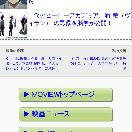
ち
『僕のヒーローアカデミア』新“敵（ヴ
ィラン）”の黒霧＆脳無が公開！
以前の投稿
次の投稿
「THE仮面ライダー展」仮面ライ
『忍の一時』最終回 鬼道との決着を
ダー1号／本郷猛 藤岡 弘、さんが
つけに、たった一人で向かった一時
レジェンドアンバサダーに就任