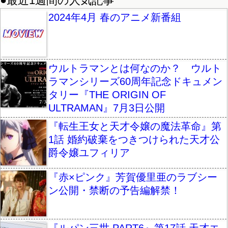
●最近1週間の人気記事
2024年4月 春のアニメ新番組
ウルトラマンとは何なのか？ ウルト
ラマンシリーズ60周年記念ドキュメン
タリー『THE ORIGIN OF
ULTRAMAN』7月3日公開
『転生王女と天才令嬢の魔法革命』第
1話 婚約破棄をつきつけられた天才公
爵令嬢ユフィリア
『赤×ピンク』芳賀優里亜のラブシー
ン公開・禁断の予告編解禁！