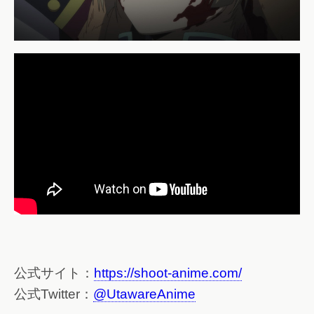
公式サイト：
https://shoot-anime.com/
公式Twitter：
@UtawareAnime