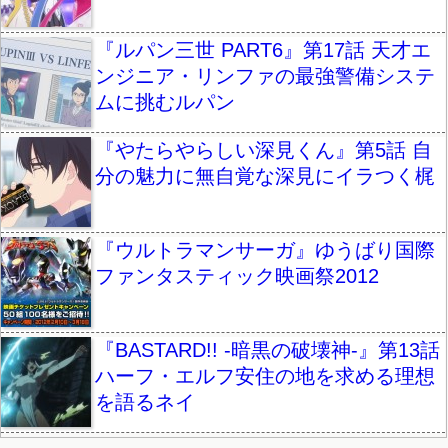
『ルパン三世 PART6』第17話 天才エ
ンジニア・リンファの最強警備システ
ムに挑むルパン
『やたらやらしい深見くん』第5話 自
分の魅力に無自覚な深見にイラつく梶
『ウルトラマンサーガ』ゆうばり国際
ファンタスティック映画祭2012
『BASTARD!! -暗黒の破壊神-』第13話
ハーフ・エルフ安住の地を求める理想
を語るネイ