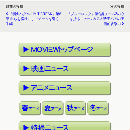
以前の投稿
次の投稿
『弱虫ペダル LIMIT BREAK』第8
『ブルーロック』第9話 チームZの心
話 自らを犠牲にしてチームを引く
を折る、チームV凪＆玲王ペアの圧
手嶋
倒的攻撃力