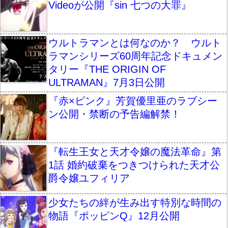
Videoが公開『sin 七つの大罪』
ウルトラマンとは何なのか？ ウルト
ラマンシリーズ60周年記念ドキュメン
タリー『THE ORIGIN OF
ULTRAMAN』7月3日公開
『赤×ピンク』芳賀優里亜のラブシー
ン公開・禁断の予告編解禁！
『転生王女と天才令嬢の魔法革命』第
1話 婚約破棄をつきつけられた天才公
爵令嬢ユフィリア
少女たちの絆が生み出す特別な時間の
物語『ポッピンQ』12月公開