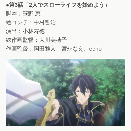
●第3話「2人でスローライフを始めよう」
脚本：笹野 恵
絵コンテ：中村哲治
演出：小林寿徳
総作画監督：大川美穂子
作画監督：岡田雅人、宮かなえ、echo