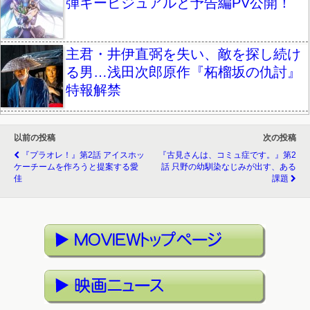
弾キービジュアルと予告編PV公開！
主君・井伊直弼を失い、敵を探し続け
る男…浅田次郎原作『柘榴坂の仇討』
特報解禁
以前の投稿
次の投稿
『プラオレ！』第2話 アイスホッ
『古見さんは、コミュ症です。』第2
ケーチームを作ろうと提案する愛
話 只野の幼馴染なじみが出す、ある
佳
課題