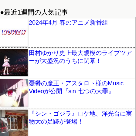
●最近1週間の人気記事
2024年4月 春のアニメ新番組
田村ゆかり史上最大規模のライブツア
ーが大盛況のうちに閉幕！
憂鬱の魔王・アスタロト様のMusic
Videoが公開『sin 七つの大罪』
『シン・ゴジラ』ロケ地、洋光台に実
物大の足跡が登場！