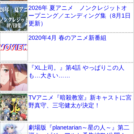
2026年 夏アニメ ノンクレジットオ
ープニング／エンディング集（8月1日
更新）
2020年4月 春のアニメ新番組
『XL上司。』第4話 やっぱりこの人
も…大きい……
TVアニメ『暗殺教室』新キャストに宮
野真守、三宅健太が決定！
劇場版『planetarian～星の人～』第二