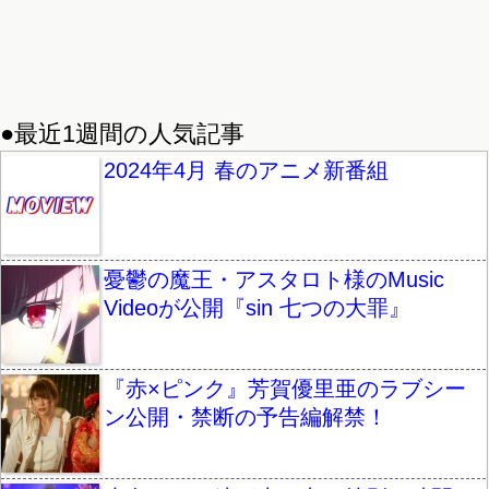
●最近1週間の人気記事
2024年4月 春のアニメ新番組
憂鬱の魔王・アスタロト様のMusic
Videoが公開『sin 七つの大罪』
『赤×ピンク』芳賀優里亜のラブシー
ン公開・禁断の予告編解禁！