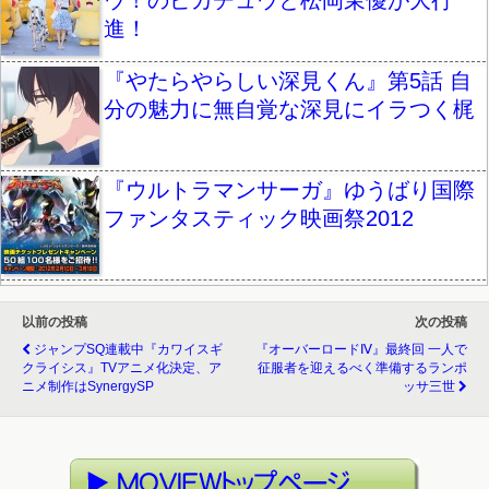
ウ！のピカチュウと松岡茉優が大行
進！
『やたらやらしい深見くん』第5話 自
分の魅力に無自覚な深見にイラつく梶
『ウルトラマンサーガ』ゆうばり国際
ファンタスティック映画祭2012
以前の投稿
次の投稿
ジャンプSQ連載中『カワイスギ
『オーバーロードⅣ』最終回 一人で
クライシス』TVアニメ化決定、ア
征服者を迎えるべく準備するランポ
ニメ制作はSynergySP
ッサ三世