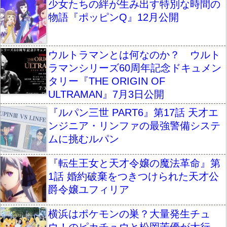
少女たちの絆が生み出す特別な時間の
物語『ポッピンQ』12月公開
ウルトラマンとは何なのか？ ウルト
ラマンシリーズ60周年記念ドキュメン
タリー『THE ORIGIN OF
ULTRAMAN』7月3日公開
『ルパン三世 PART6』第17話 天才エ
ンジニア・リンファの最強警備システ
ムに挑むルパン
『転生王女と天才令嬢の魔法革命』第
1話 婚約破棄をつきつけられた天才公
爵令嬢ユフィリア
横浜はポケモンの巣？大量発生チュ