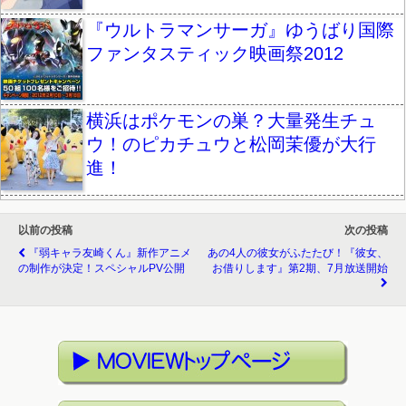
『ウルトラマンサーガ』ゆうばり国際
ファンタスティック映画祭2012
横浜はポケモンの巣？大量発生チュ
ウ！のピカチュウと松岡茉優が大行
進！
以前の投稿
次の投稿
『弱キャラ友崎くん』新作アニメ
あの4人の彼女がふたたび！『彼女、
の制作が決定！スペシャルPV公開
お借りします』第2期、7月放送開始