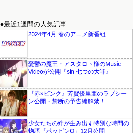
●最近1週間の人気記事
2024年4月 春のアニメ新番組
憂鬱の魔王・アスタロト様のMusic
Videoが公開『sin 七つの大罪』
『赤×ピンク』芳賀優里亜のラブシー
ン公開・禁断の予告編解禁！
少女たちの絆が生み出す特別な時間の
物語『ポッピンQ』12月公開