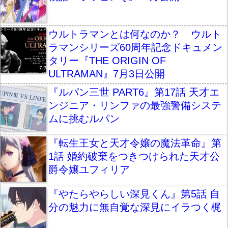
ウルトラマンとは何なのか？ ウルト
ラマンシリーズ60周年記念ドキュメン
タリー『THE ORIGIN OF
ULTRAMAN』7月3日公開
『ルパン三世 PART6』第17話 天才エ
ンジニア・リンファの最強警備システ
ムに挑むルパン
『転生王女と天才令嬢の魔法革命』第
1話 婚約破棄をつきつけられた天才公
爵令嬢ユフィリア
『やたらやらしい深見くん』第5話 自
分の魅力に無自覚な深見にイラつく梶