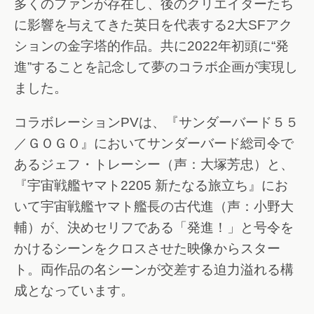
多くのファンが存在し、後のクリエイターたち
に影響を与えてきた英日を代表する2大SFアク
ションの金字塔的作品。共に2022年初頭に“発
進”することを記念して夢のコラボ企画が実現し
ました。
コラボレーションPVは、『サンダーバード５５
／ＧＯＧＯ』においてサンダーバード総司令で
あるジェフ・トレーシー（声：大塚芳忠）と、
『宇宙戦艦ヤマト2205 新たなる旅立ち』にお
いて宇宙戦艦ヤマト艦長の古代進（声：小野大
輔）が、決めセリフである「発進！」と号令を
かけるシーンをクロスさせた映像からスター
ト。両作品の名シーンが交差する迫力溢れる構
成となっています。