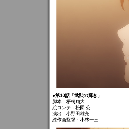
●第10話「武勲の輝き」
脚本：梧桐翔大
絵コンテ：松園 公
演出：小野田雄亮
総作画監督：小林一三