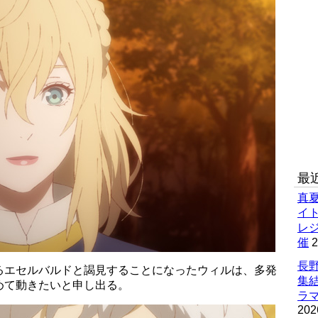
最
真
イ
レ
催
2
長野
るエセルバルドと謁見することになったウィルは、多発
集
めて動きたいと申し出る。
ラマ
202