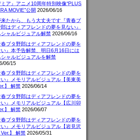
ミア』アニメ10周年特別映像“PLUS
TRA MOVIE”公開
2026/06/16
が来たから、もう大丈夫です『青春ブ
野郎はディアフレンドの夢を見ない』
ペシャルビジュアル解禁
2026/06/16
青春ブタ野郎はディアフレンドの夢を
ない』本予告解禁、明日6月16日には
ペシャルビジュアルを解禁
6/06/15
青春ブタ野郎はディアフレンドの夢を
ない』メモリアルビジュアル【美東美
er.】 解禁
2026/06/14
青春ブタ野郎はディアフレンドの夢を
ない』メモリアルビジュアル【広川卯
er.】 解禁
2026/06/07
青春ブタ野郎はディアフレンドの夢を
ない』メモリアルビジュアル【岩見沢
Ver.】 解禁
2026/05/31