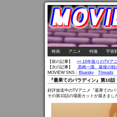
映画
アニメ
特撮
宇宙
【前の記事】
<< 10年振りのTV
【次の記事】
黒崎一護、最後の戦い『
MOVIEW SNS：
Bluesky
Threads
『最果てのパラディン』第10話
好評放送中のTVアニメ『最果てのパ
その第10話の場面カットが届きまし