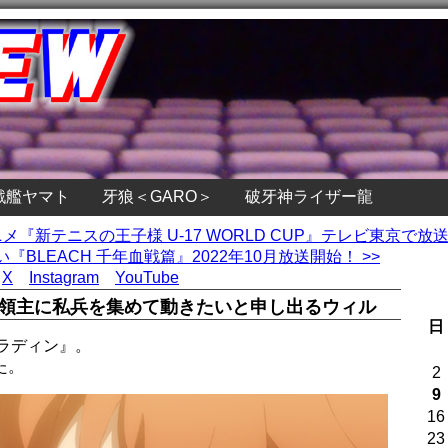
戦艦ヤマト
牙狼＜GARO＞
破牙神ライザー龍
アニメ『新テニスの王子様 U-17 WORLD CUP』テレビ東京で放
BLEACH 千年血戦篇』2022年10月放送開始！ >>
X
Instagram
YouTube
 領主に私兵を集めて動きたいと申し出るウィル
日
ラディン』。
た。
2
9
16
23