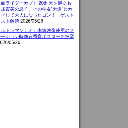
面ライダーカブト 20th 天を継ぐも
』加賀美の息子、その学友“天道”ヒカ
、そして大人になったゴン！ ゲスト
ャスト解禁
2026/05/28
ウルトラマンテオ』本篇映像使用のプ
モーション映像＆番宣ポスターお披露
026/05/26