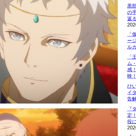
黒
の
返
202
「
ー
ル
「
ム
感
映
ひ
イダ
告
『
定
役に
202