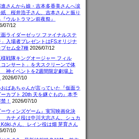
部進さんから娘・吉本多香美さんへ涙
手紙 桜井浩子さん、吉本さんと振り
る『ウルトラマン前夜祭』
6/07/12
仮面ライダーゼッツ ファイナルステ
ジ」入場者プレゼントはFSオリジナ
カプセム全7種
2026/07/12
王様戦隊キングオージャー フィル
・コンサート」を大スクリーンで体
！ 神イベントを2週間限定劇場上
！
2026/07/10
いおばあちゃんが言っていた『仮面ラ
ーカブト 20th 天を継ぐもの』本予
解禁！
2026/07/10
ダーウィンズゲーム』実写映画化決
！ カナメ役は中川大志さん、シュカ
Kōki,さん、レイン役は畑 芽育さん
6/07/10