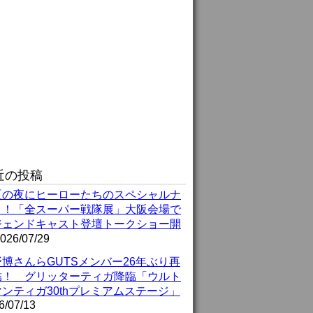
近の投稿
夏の夜にヒーローたちのスペシャルナ
ト！「全スーパー戦隊展」大阪会場で
ジェンドキャスト登壇トークショー開
026/07/29
博さんらGUTSメンバー26年ぶり再
結！ グリッターティガ降臨「ウルト
ンティガ30thプレミアムステージ」
6/07/13