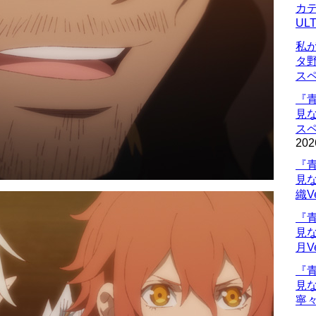
カデ
UL
私
タ
ス
『
見
ス
202
『
見
織V
『
見
月V
『
見
寧々