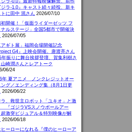
ジラ-0.0』最新特報映像解禁、前作
ジラ-1.0』キャスト続々続投、新キ
ストに田中 泯さん
2026/07/10
潟初開催！「仮面ライダーゼッツ フ
イナルステージ」全国5都市で開催決
！
2026/07/05
真アギト展」福岡会場開催記念
roject G4』上映会開催。唐渡亮さん
25年振りに舞台挨拶登壇、賀集利樹さ
、山崎潤さんとレアトーク
6/06/24
26年 夏アニメ ノンクレジットオー
ニング／エンディング集（8月1日更
）
2026/06/22
ジラ、救世主ロボット「ユキオ」と激
！ 『ゴジラVSスノウボールアー
』超激突ビジュアル＆特別映像が解
！
2026/06/18
はヒーローになれる『僕のヒーローア