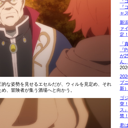
『ゴ
『ゴ
ャ
新
ァ
定
「
『P
が
ん
202
20
プ
圧的な姿勢を見せるエセルだが、ウィルを見定め、それ
新
ため、冒険者が集う酒場へと向かう。
ゴ
突
ス
禁
君