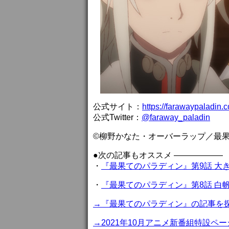
公式サイト：
https://farawaypaladin.
公式Twitter：
@faraway_paladin
©柳野かなた・オーバーラップ／最
●次の記事もオススメ ——————
・
『最果てのパラディン』第9話 大
・
『最果てのパラディン』第8話 白
→『最果てのパラディン』の記事を
→2021年10月アニメ新番組特設ペー