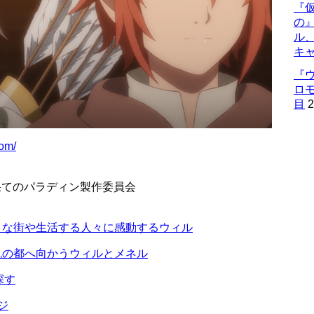
『仮
の
ル
キ
『
ロ
目
2
com/
果てのパラディン製作委員会
きな街や生活する人々に感動するウィル
帆の都へ向かうウィルとメネル
探す
ジ