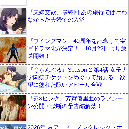
『夫婦交歓』最終回 あの旅行では叶わ
なかった夫婦での入浴
『ウイングマン』40周年を記念して実
写ドラマ化が決定！ 10月22日より放
送開始！
『ぐらんぶる』Season 2 第4話 女子大
学園祭チケットをめぐって始まる、欲
望に塗れた醜いアピール合戦
『赤×ピンク』芳賀優里亜のラブシー
ン公開・禁断の予告編解禁！
2026年 夏アニメ ノンクレジットオ