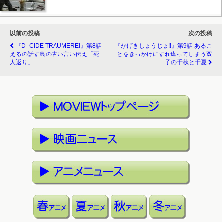
以前の投稿
次の投稿
『D_CIDE TRAUMEREI』第8話
『かげきしょうじょ!!』第9話 あるこ
えるの話す島の古い言い伝え「死
とをきっかけにすれ違ってしまう双
人返り」
子の千秋と千夏