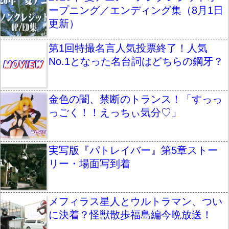
ープニング／エンディング集（8月1日
更新）
第1回特撮名言人気投票終了！人気
No.1となった名台詞はどちらの鋼牙？
金色の闇、禁断のトランス！「すっっ
っごく！！えっちぃ気分♡」
実写版『パトレイバー』第5章ストー
リー・場面写到着
メフィラス星人とウルトラマン、つい
に決着？怪獣散歩福島編今晩放送！