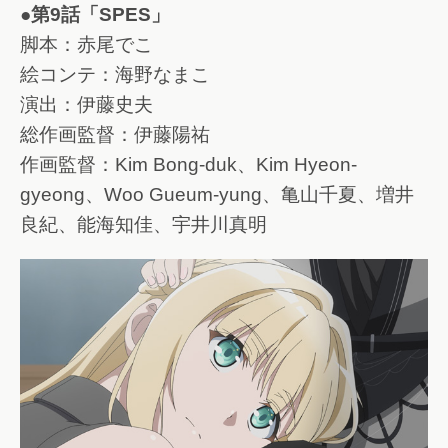
●第9話「SPES」
脚本：赤尾でこ
絵コンテ：海野なまこ
演出：伊藤史夫
総作画監督：伊藤陽祐
作画監督：Kim Bong-duk、Kim Hyeon-
gyeong、Woo Gueum-yung、亀山千夏、増井
良紀、能海知佳、宇井川真明