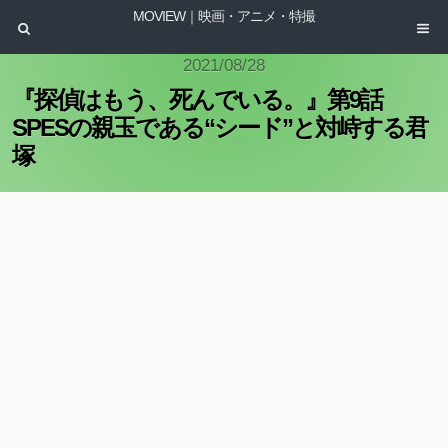
MOVIEW｜映画・アニメ・特撮
2021/08/28
『探偵はもう、死んでいる。』第9話
SPESの親玉である“シード”と対峙する君
塚