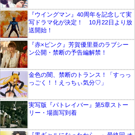
『ウイングマン』40周年を記念して実
写ドラマ化が決定！ 10月22日より放
送開始！
『赤×ピンク』芳賀優里亜のラブシー
ン公開・禁断の予告編解禁！
金色の闇、禁断のトランス！「すっっ
っごく！！えっちぃ気分♡」
実写版『パトレイバー』第5章ストー
リー・場面写到着