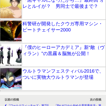
『黒ギャルになったから…』最終回 オ
レとルイが？ 男同士で最後まで？
科警研が開発したクウガ専用マシン・
ビートチェイサー2000
『僕のヒーローアカデミア』新“敵（ヴ
ィラン）”の黒霧＆脳無が公開！
ウルトラマンフェスティバル2016で、
ついに実物大ウルトラマンが登場
以前の投稿
次の投稿
『ワールドウィッチーズ』第7話
『Re:ゼロから始める異世界生活』第