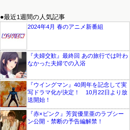
●最近1週間の人気記事
2024年4月 春のアニメ新番組
『夫婦交歓』最終回 あの旅行では叶わ
なかった夫婦での入浴
『ウイングマン』40周年を記念して実
写ドラマ化が決定！ 10月22日より放
送開始！
『赤×ピンク』芳賀優里亜のラブシー
ン公開・禁断の予告編解禁！