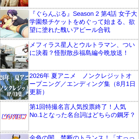
『ぐらんぶる』Season 2 第4話 女子大
学園祭チケットをめぐって始まる、欲
望に塗れた醜いアピール合戦
メフィラス星人とウルトラマン、つい
に決着？怪獣散歩福島編今晩放送！
2026年 夏アニメ ノンクレジットオ
ープニング／エンディング集（8月1日
更新）
第1回特撮名言人気投票終了！人気
No.1となった名台詞はどちらの鋼牙？
金色の闇、禁断のトランス！「すっっ