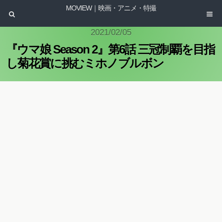
MOVIEW｜映画・アニメ・特撮
2021/02/05
『ウマ娘 Season 2』第6話 三冠制覇を目指
し菊花賞に挑むミホノブルボン