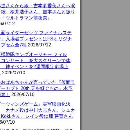
部進さんから娘・吉本多香美さんへ涙
手紙 桜井浩子さん、吉本さんと振り
る『ウルトラマン前夜祭』
6/07/12
仮面ライダーゼッツ ファイナルステ
ジ」入場者プレゼントはFSオリジナ
カプセム全7種
2026/07/12
王様戦隊キングオージャー フィル
・コンサート」を大スクリーンで体
！ 神イベントを2週間限定劇場上
！
2026/07/10
いおばあちゃんが言っていた『仮面ラ
ーカブト 20th 天を継ぐもの』本予
解禁！
2026/07/10
ダーウィンズゲーム』実写映画化決
！ カナメ役は中川大志さん、シュカ
Kōki,さん、レイン役は畑 芽育さん
6/07/10