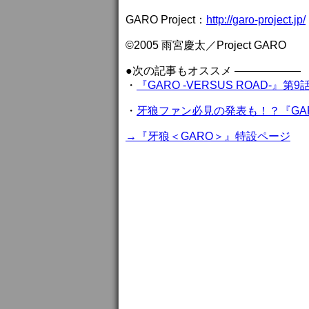
GARO Project：
http://garo-project.jp/
©2005 雨宮慶太／Project GARO
●次の記事もオススメ ——————
・
『GARO -VERSUS ROAD-
・
牙狼ファン必見の発表も！？『GARO 
→『牙狼＜GARO＞』特設ページ