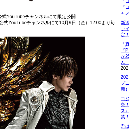
『ゴ
『ゴ
ャ
式YouTubeチャンネルにて限定公開！
式YouTubeチャンネルにて10月9日（金）12:00より毎
新
ァ
定
「
『P
が
ん
202
20
プ
新
ゴ
突
ス
禁
君