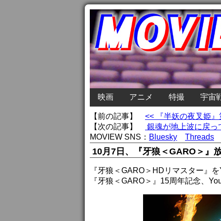
映画
アニメ
特撮
宇宙
【前の記事】
<< 『半妖の夜叉姫
【次の記事】
銀魂が地上波に戻って
MOVIEW SNS：
Bluesky
Threads
10月7日、『牙狼＜GARO＞』
『牙狼＜GARO＞HDリマスター』をY
『牙狼＜GARO＞』15周年記念、Yo