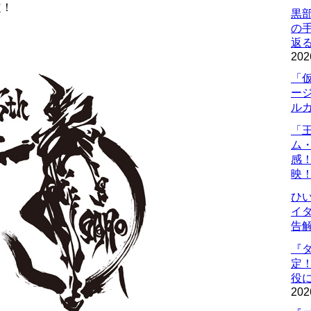
定！
黒
の
返
202
「
ー
ル
「
ム
感
映
ひ
イダ
告
『
定
役に
202