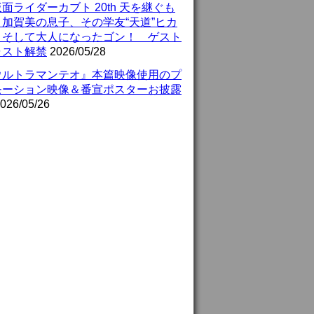
面ライダーカブト 20th 天を継ぐも
』加賀美の息子、その学友“天道”ヒカ
、そして大人になったゴン！ ゲスト
ャスト解禁
2026/05/28
ウルトラマンテオ』本篇映像使用のプ
モーション映像＆番宣ポスターお披露
026/05/26