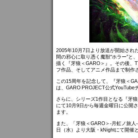
2005年10月7日より放送が開始さ
間の邪心に取り憑く魔獣“ホラー”と
描く『牙狼＜GARO＞』。その後、
フ作品、そしてアニメ作品まで制作
この15周年を記念して、『牙狼＜GA
は、GARO PROJECT公式You
さらに、シリーズ1作目となる『牙狼＜
にて10月9日から毎週金曜日に公開
ます。
また、「牙狼＜GARO＞-月虹ノ旅人-
日（水）より大阪・kNightにて開催