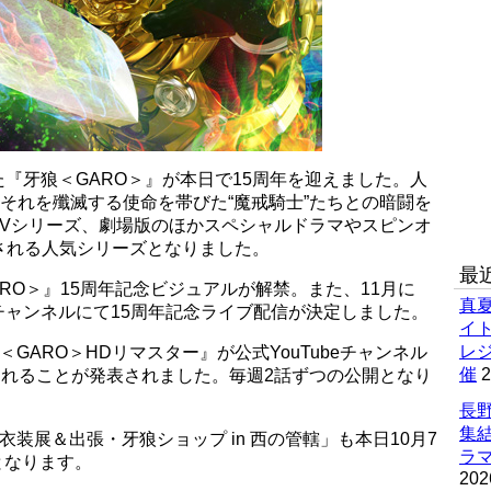
れた『牙狼＜GARO＞』が本日で15周年を迎えました。人
、それを殲滅する使命を帯びた“魔戒騎士”たちとの暗闘を
TVシリーズ、劇場版のほかスペシャルドラマやスピンオ
される人気シリーズとなりました。
最
RO＞』15周年記念ビジュアルが解禁。また、11月に
真
Tubeチャンネルにて15周年記念ライブ配信が決定しました。
イ
レ
GARO＞HDリマスター』が公式YouTubeチャンネル
催
2
されることが発表されました。毎週2話ずつの公開となり
長野
集
衣装展＆出張・牙狼ショップ in 西の管轄」も本日10月7
ラマ
となります。
202