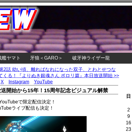
戦艦ヤマト
牙狼＜GARO＞
破牙神ライザー龍
』第2話 幼い頃、離ればなれになった双子、とわとせつな
くる！『よりぬき銀魂さん ポロリ篇』本日放送開始 >>
X
Instagram
YouTube
放送開始から15年！15周年記念ビジュアル解禁
日
ouTubeで限定配信決定！
uTubeライブ配信も決定！
2
9
16
23