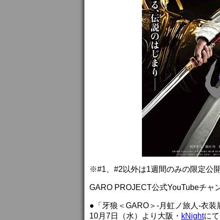
※#1、#2以外は1週間のみの限定公
GARO PROJECT公式YouTubeチ
●「牙狼＜GARO＞-月虹ノ旅人-衣装
10月7日（水）より大阪・
kNight
にて