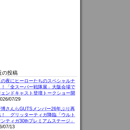
近の投稿
夏の夜にヒーローたちのスペシャルナ
ト！「全スーパー戦隊展」大阪会場で
ジェンドキャスト登壇トークショー開
026/07/29
博さんらGUTSメンバー26年ぶり再
結！ グリッターティガ降臨「ウルト
ンティガ30thプレミアムステージ」
6/07/13