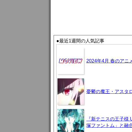
●最近1週間の人気記事
2024年4月 春のア
憂鬱の魔王・アスタロト様
『新テニスの王子様 U-
塚ファントム」と融