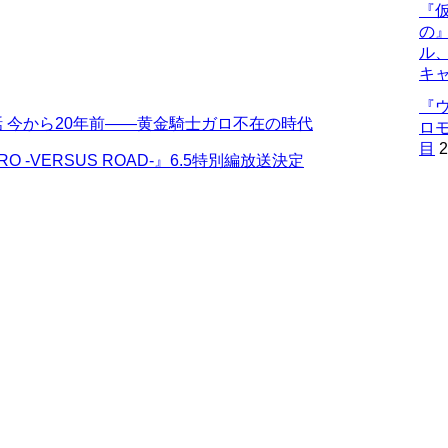
『仮
の
ル
キ
『
』第9話 今から20年前――黄金騎士ガロ不在の時代
ロ
目
2
-VERSUS ROAD-』6.5特別編放送決定