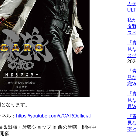
カデ
UL
私
タ
ス
『
見
ス
202
『
見
織V
『
見
開となります。
月V
ャンネル：
https://youtube.com/c/GAROofficial
『
見
展＆出張・牙狼ショップ in 西の管轄」開催中
寧々
開催