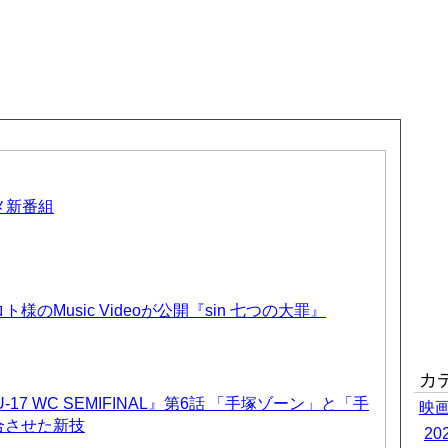
ニメ新番組
のMusic Videoが公開『sin 七つの大罪』
カ
17 WC SEMIFINAL』第6話 「手塚ゾーン」と「手
映
合させた新技
2