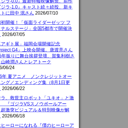
ジラ-0.0』最新特報映像解禁、前作
ジラ-1.0』キャスト続々続投、新キ
ストに田中 泯さん
2026/07/10
潟初開催！「仮面ライダーゼッツ フ
イナルステージ」全国5都市で開催決
！
2026/07/05
真アギト展」福岡会場開催記念
roject G4』上映会開催。唐渡亮さん
25年振りに舞台挨拶登壇、賀集利樹さ
、山崎潤さんとレアトーク
6/06/24
26年 夏アニメ ノンクレジットオー
ニング／エンディング集（8月1日更
）
2026/06/22
ジラ、救世主ロボット「ユキオ」と激
！ 『ゴジラVSスノウボールアー
』超激突ビジュアル＆特別映像が解
！
2026/06/18
はヒーローになれる『僕のヒーローア