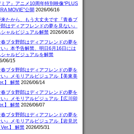
ミア』アニメ10周年特別映像“PLUS
TRA MOVIE”公開
2026/06/16
が来たから、もう大丈夫です『青春ブ
野郎はディアフレンドの夢を見ない』
ペシャルビジュアル解禁
2026/06/16
青春ブタ野郎はディアフレンドの夢を
ない』本予告解禁、明日6月16日には
ペシャルビジュアルを解禁
6/06/15
青春ブタ野郎はディアフレンドの夢を
ない』メモリアルビジュアル【美東美
er.】 解禁
2026/06/14
青春ブタ野郎はディアフレンドの夢を
ない』メモリアルビジュアル【広川卯
er.】 解禁
2026/06/07
青春ブタ野郎はディアフレンドの夢を
ない』メモリアルビジュアル【岩見沢
Ver.】 解禁
2026/05/31