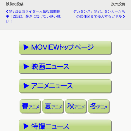
以前の投稿
次の投稿
第8回仮面ライダー人気投票開催
『デカダンス』第7話 タンカーたち
中！2回戦、暑さに負けない熱い戦
の居住区まで侵入するガドル
い！