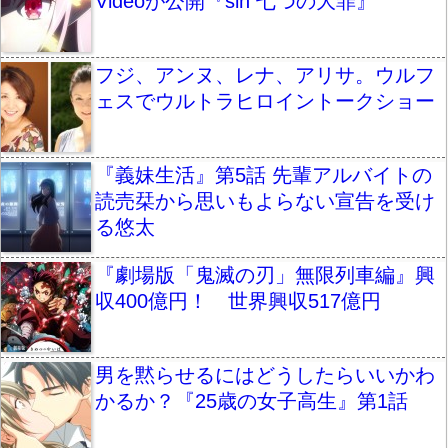
Videoが公開『sin 七つの大罪』
フジ、アンヌ、レナ、アリサ。ウルフ
ェスでウルトラヒロイントークショー
『義妹生活』第5話 先輩アルバイトの
読売栞から思いもよらない宣告を受け
る悠太
『劇場版「鬼滅の刃」無限列車編』興
収400億円！ 世界興収517億円
男を黙らせるにはどうしたらいいかわ
かるか？『25歳の女子高生』第1話