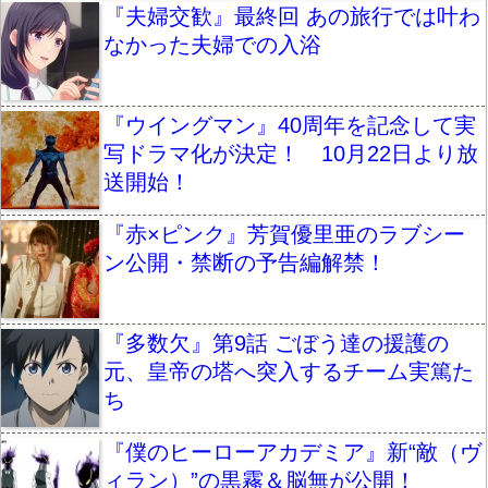
『夫婦交歓』最終回 あの旅行では叶わ
なかった夫婦での入浴
『ウイングマン』40周年を記念して実
写ドラマ化が決定！ 10月22日より放
送開始！
『赤×ピンク』芳賀優里亜のラブシー
ン公開・禁断の予告編解禁！
『多数欠』第9話 ごぼう達の援護の
元、皇帝の塔へ突入するチーム実篤た
ち
『僕のヒーローアカデミア』新“敵（ヴ
ィラン）”の黒霧＆脳無が公開！