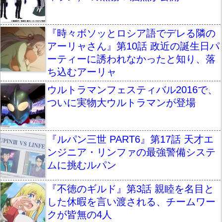
『時々ボソッとロシア語でデレる隣の
アーリャさん』第10話 政近の誕生日パ
ーティーに誘われなかったと知り、落
ち込むアーリャ
ウルトラマンフェスティバル2016で、
ついに実物大ウルトラマンが登場
『ルパン三世 PART6』第17話 天才エ
ンジニア・リンファの最強警備システ
ムに挑むルパン
『不徳のギルド』第3話 親睦を名目と
した休暇を言い渡される、チームワー
クが皆無の4人