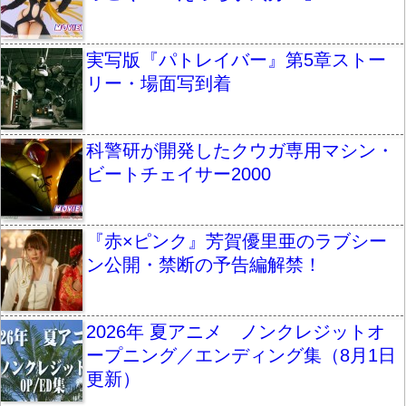
実写版『パトレイバー』第5章ストー
リー・場面写到着
科警研が開発したクウガ専用マシン・
ビートチェイサー2000
『赤×ピンク』芳賀優里亜のラブシー
ン公開・禁断の予告編解禁！
2026年 夏アニメ ノンクレジットオ
ープニング／エンディング集（8月1日
更新）