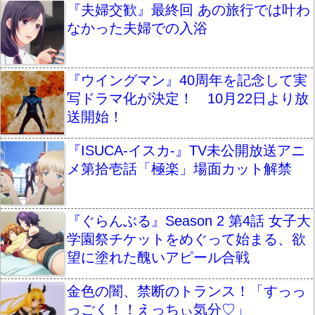
『夫婦交歓』最終回 あの旅行では叶わ
なかった夫婦での入浴
『ウイングマン』40周年を記念して実
写ドラマ化が決定！ 10月22日より放
送開始！
『ISUCA-イスカ-』TV未公開放送アニ
メ第拾壱話「極楽」場面カット解禁
『ぐらんぶる』Season 2 第4話 女子大
学園祭チケットをめぐって始まる、欲
望に塗れた醜いアピール合戦
金色の闇、禁断のトランス！「すっっ
っごく！！えっちぃ気分♡」