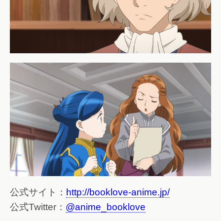
公式サイト：
http://booklove-anime.jp/
公式Twitter：
@anime_booklove