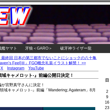
戦艦ヤマト
牙狼＜GARO＞
破牙神ライザー龍
2』最終回 日本の第三都市でないことにショックの八十亀
t [Heaven’s Feel]Ⅲ』FGO概念礼装イラスト解禁！ >>
X
Instagram
YouTube
神聖円卓領域キャメロット-』前編公開日決定！
日
編が宮野真守さんに決定！
円卓領域キャメロット-』前編「Wandering; Agateram」8月
2
9
16
23