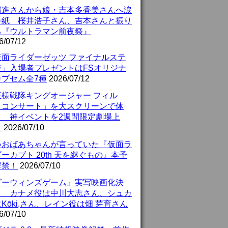
部進さんから娘・吉本多香美さんへ涙
手紙 桜井浩子さん、吉本さんと振り
る『ウルトラマン前夜祭』
6/07/12
仮面ライダーゼッツ ファイナルステ
ジ」入場者プレゼントはFSオリジナ
カプセム全7種
2026/07/12
王様戦隊キングオージャー フィル
・コンサート」を大スクリーンで体
！ 神イベントを2週間限定劇場上
！
2026/07/10
いおばあちゃんが言っていた『仮面ラ
ーカブト 20th 天を継ぐもの』本予
解禁！
2026/07/10
ダーウィンズゲーム』実写映画化決
！ カナメ役は中川大志さん、シュカ
Kōki,さん、レイン役は畑 芽育さん
6/07/10