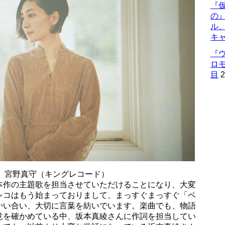
『仮
の
ル
キ
『
ロ
目
2
」主題歌 宮野真守（キングレコード）
本作の主題歌を担当させていただけることになり、大変
レコはもう始まっておりまして、まっすぐまっすぐ「ベ
かい合い、大切に言葉を紡いでいます。楽曲でも、物語
意を確かめている中、坂本真綾さんに作詞を担当してい