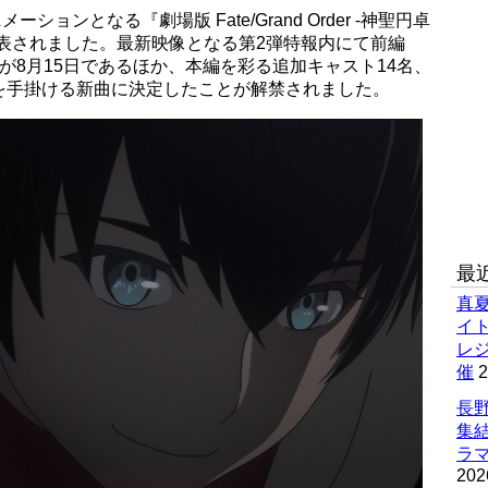
ニメーションとなる『劇場版 Fate/Grand Order -神聖円卓
表されました。最新映像となる第2弾特報内にて前編
の劇場公開が8月15日であるほか、本編を彩る追加キャスト14名、
を手掛ける新曲に決定したことが解禁されました。
最
真
イ
レ
催
2
長野
集
ラマ
202