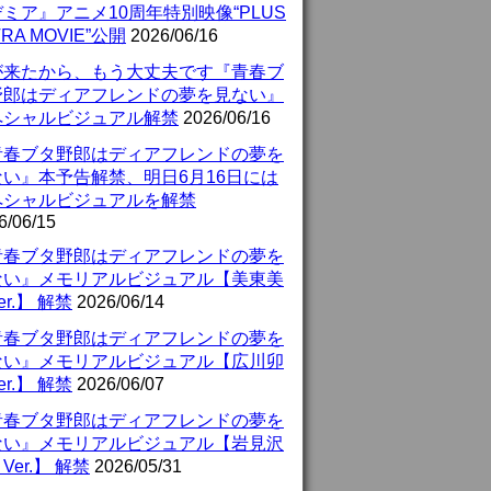
ミア』アニメ10周年特別映像“PLUS
TRA MOVIE”公開
2026/06/16
が来たから、もう大丈夫です『青春ブ
野郎はディアフレンドの夢を見ない』
ペシャルビジュアル解禁
2026/06/16
青春ブタ野郎はディアフレンドの夢を
ない』本予告解禁、明日6月16日には
ペシャルビジュアルを解禁
6/06/15
青春ブタ野郎はディアフレンドの夢を
ない』メモリアルビジュアル【美東美
er.】 解禁
2026/06/14
青春ブタ野郎はディアフレンドの夢を
ない』メモリアルビジュアル【広川卯
er.】 解禁
2026/06/07
青春ブタ野郎はディアフレンドの夢を
ない』メモリアルビジュアル【岩見沢
Ver.】 解禁
2026/05/31