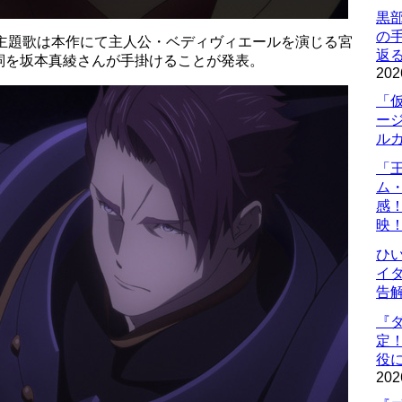
黒
の
ram」の主題歌は本作にて主人公・ベディヴィエールを演じる宮
返
詞を坂本真綾さんが手掛けることが発表。
202
「
ー
ル
「
ム
感
映
ひ
イダ
告
『
定
役に
202