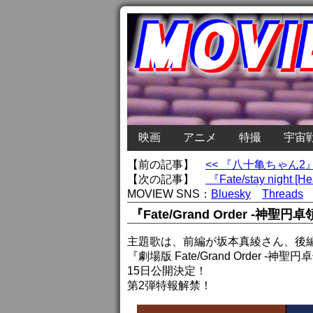
映画
アニメ
特撮
宇宙
【前の記事】
<< 『八十亀ちゃん
【次の記事】
『Fate/stay nigh
MOVIEW SNS：
Bluesky
Threads
『Fate/Grand Order -
主題歌は、前編が坂本真綾さん、後
『劇場版 Fate/Grand Order -神聖
15日公開決定！
第2弾特報解禁！