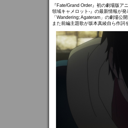
『Fate/Grand Order』初の劇場版ア
領域キャメロット-』の最新情報が発
「Wandering; Agateram」
また前編主題歌が坂本真綾自ら作詞