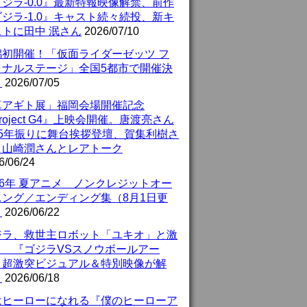
ジラ-0.0』最新特報映像解禁、前作
ジラ-1.0』キャスト続々続投、新キ
ストに田中 泯さん
2026/07/10
潟初開催！「仮面ライダーゼッツ フ
イナルステージ」全国5都市で開催決
！
2026/07/05
真アギト展」福岡会場開催記念
roject G4』上映会開催。唐渡亮さん
25年振りに舞台挨拶登壇、賀集利樹さ
、山崎潤さんとレアトーク
6/06/24
26年 夏アニメ ノンクレジットオー
ニング／エンディング集（8月1日更
）
2026/06/22
ジラ、救世主ロボット「ユキオ」と激
！ 『ゴジラVSスノウボールアー
』超激突ビジュアル＆特別映像が解
！
2026/06/18
はヒーローになれる『僕のヒーローア