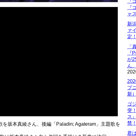
『ゴ
『ゴ
ャ
新
ァ
定
「
『P
が
ん
202
20
プ
新
ゴ
突
ス
禁
主題歌を坂本真綾さん、後編「Paladin; Agateram」主題歌を
君