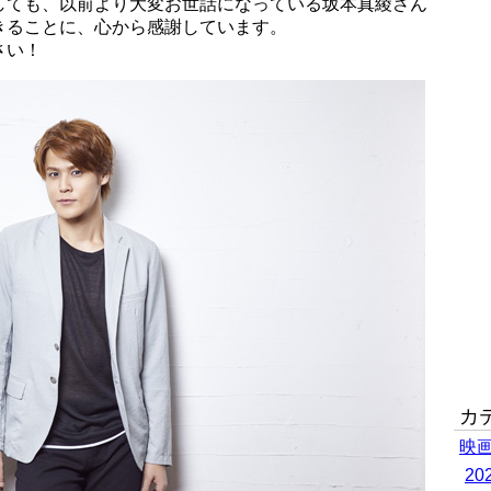
しても、以前より大変お世話になっている坂本真綾さん
きることに、心から感謝しています。
さい！
カ
映
2