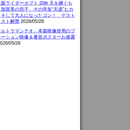
面ライダーカブト 20th 天を継ぐも
』加賀美の息子、その学友“天道”ヒカ
、そして大人になったゴン！ ゲスト
ャスト解禁
2026/05/28
ウルトラマンテオ』本篇映像使用のプ
モーション映像＆番宣ポスターお披露
026/05/26