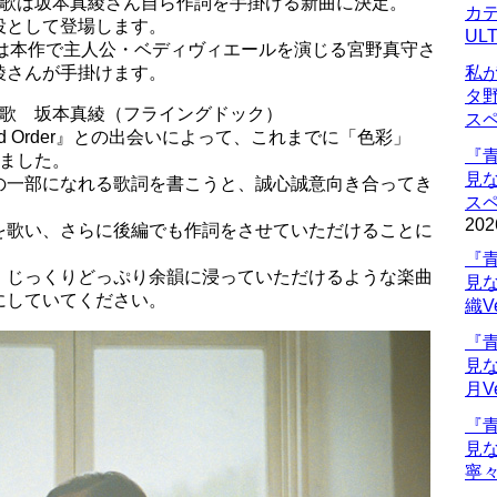
am」の主題歌は坂本真綾さん自ら作詞を手掛ける新曲に決定。
カデ
役として登場します。
UL
」の主題歌は本作で主人公・ベディヴィエールを演じる宮野真守さ
綾さんが手掛けます。
私
タ
am」主題歌 坂本真綾（フライングドック）
ス
nd Order』との出会いによって、これまでに「色彩」
『
れました。
見
の一部になれる歌詞を書こうと、誠心誠意向き合ってき
ス
202
を歌い、さらに後編でも作詞をさせていただけることに
『
、じっくりどっぷり余韻に浸っていただけるような楽曲
見
にしていてください。
織V
『
見
月V
『
見
寧々