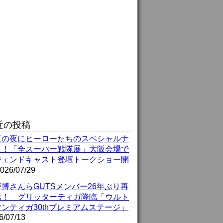
近の投稿
夏の夜にヒーローたちのスペシャルナ
ト！「全スーパー戦隊展」大阪会場で
ジェンドキャスト登壇トークショー開
026/07/29
博さんらGUTSメンバー26年ぶり再
結！ グリッターティガ降臨「ウルト
ンティガ30thプレミアムステージ」
6/07/13