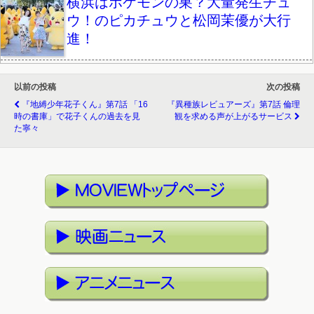
横浜はポケモンの巣？大量発生チュ
ウ！のピカチュウと松岡茉優が大行
進！
以前の投稿
次の投稿
『地縛少年花子くん』第7話 「16
『異種族レビュアーズ』第7話 倫理
時の書庫」で花子くんの過去を見
観を求める声が上がるサービス
た寧々