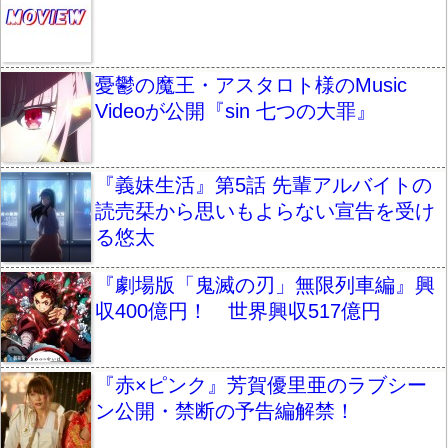
憂鬱の魔王・アスタロト様のMusic
Videoが公開『sin 七つの大罪』
『義妹生活』第5話 先輩アルバイトの
読売栞から思いもよらない宣告を受け
る悠太
『劇場版「鬼滅の刃」無限列車編』興
収400億円！ 世界興収517億円
『赤×ピンク』芳賀優里亜のラブシー
ン公開・禁断の予告編解禁！