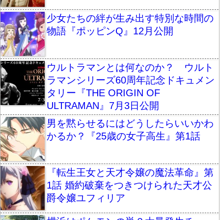
少女たちの絆が生み出す特別な時間の
物語『ポッピンQ』12月公開
ウルトラマンとは何なのか？ ウルト
ラマンシリーズ60周年記念ドキュメン
タリー『THE ORIGIN OF
ULTRAMAN』7月3日公開
男を黙らせるにはどうしたらいいかわ
かるか？『25歳の女子高生』第1話
『転生王女と天才令嬢の魔法革命』第
1話 婚約破棄をつきつけられた天才公
爵令嬢ユフィリア