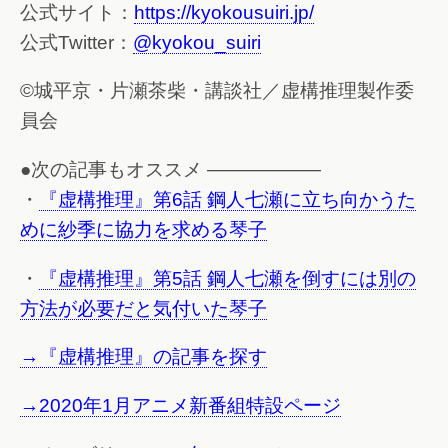
公式サイト：
https://kyokousuiri.jp/
公式Twitter：
@kyokou_suiri
©城平京・片瀬茶柴・講談社／虚構推理製作委
員会
●次の記事もオススメ ——————
・
『虚構推理』第6話 鋼人七瀬に立ち向かうた
めに紗季に協力を求める琴子
・
『虚構推理』第5話 鋼人七瀬を倒すには別の
方法が必要だと気付いた琴子
→『虚構推理』の記事を探す
→2020年1月アニメ新番組特設ページ