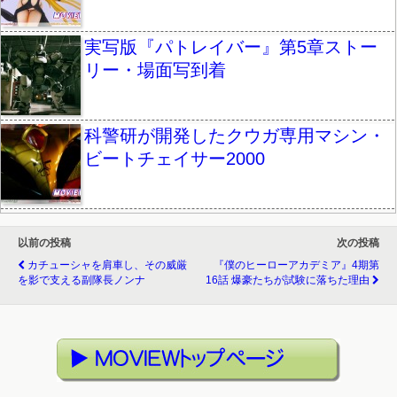
実写版『パトレイバー』第5章ストー
リー・場面写到着
科警研が開発したクウガ専用マシン・
ビートチェイサー2000
以前の投稿
次の投稿
カチューシャを肩車し、その威厳
『僕のヒーローアカデミア』4期第
を影で支える副隊長ノンナ
16話 爆豪たちが試験に落ちた理由