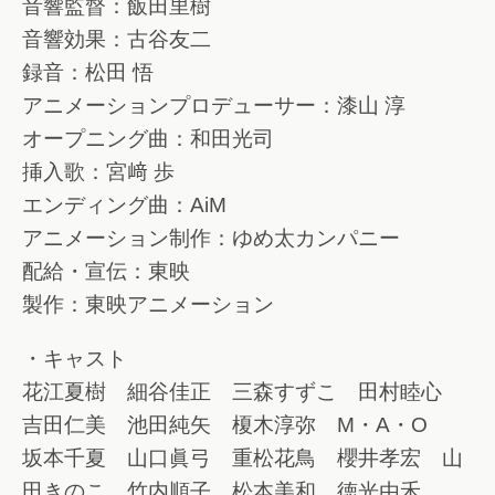
音響監督：飯田里樹
音響効果：古谷友二
録音：松田 悟
アニメーションプロデューサー：漆山 淳
オープニング曲：和田光司
挿入歌：宮﨑 歩
エンディング曲：AiM
アニメーション制作：ゆめ太カンパニー
配給・宣伝：東映
製作：東映アニメーション
・キャスト
花江夏樹 細谷佳正 三森すずこ 田村睦心
吉田仁美 池田純矢 榎木淳弥 M・A・O
坂本千夏 山口眞弓 重松花鳥 櫻井孝宏 山
田きのこ 竹内順子 松本美和 徳光由禾