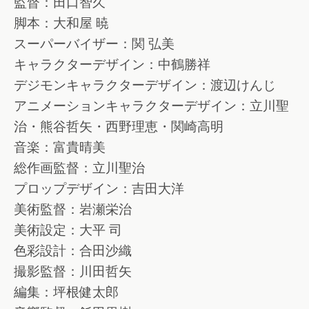
監督：田口智久
脚本：大和屋 暁
スーパーバイザー：関 弘美
キャラクターデザイン：中鶴勝祥
デジモンキャラクターデザイン：渡辺けんじ
アニメーションキャラクターデザイン：立川聖
治・熊谷哲矢・西野理恵・関崎高明
音楽：富貴晴美
総作画監督：立川聖治
プロップデザイン：吉田大洋
美術監督：岩瀬栄治
美術設定：大平 司
色彩設計：合田沙織
撮影監督：川田哲矢
編集：坪根健太郎