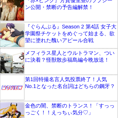
『赤×ピンク』芳賀優里亜のラブシー
ン公開・禁断の予告編解禁！
『ぐらんぶる』Season 2 第4話 女子大
学園祭チケットをめぐって始まる、欲
望に塗れた醜いアピール合戦
メフィラス星人とウルトラマン、つい
に決着？怪獣散歩福島編今晩放送！
第1回特撮名言人気投票終了！人気
No.1となった名台詞はどちらの鋼牙？
金色の闇、禁断のトランス！「すっっ
っごく！！えっちぃ気分♡」