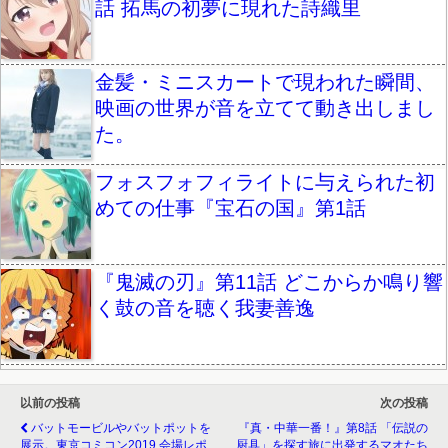
話 拓馬の初夢に現れた詩織里
金髪・ミニスカートで現われた瞬間、
映画の世界が音を立てて動き出しまし
た。
フォスフォフィライトに与えられた初
めての仕事『宝石の国』第1話
『鬼滅の刃』第11話 どこからか鳴り響
く鼓の音を聴く我妻善逸
以前の投稿
次の投稿
バットモービルやバットポットを
『真・中華一番！』第8話 「伝説の
展示。東京コミコン2019 会場レポ
厨具」を探す旅に出発するマオたち