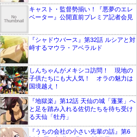
キャスト・監督勢揃い！『悪夢のエレ
ベーター』公開直前プレミア記者会見
『シャドウバース』第32話 ルシアと対
峙するマウラ・アベラルド
しんちゃんがメキシコ訪問！ 現地の
子供たちにも大人気！ オラの魅力は
国境越え！
『地獄楽』第12話 天仙の城「蓬莱」へ
と足を踏み入れる佐切たちを待ち受け
る天仙「牡丹」
『うちの会社の小さい先輩の話』第6