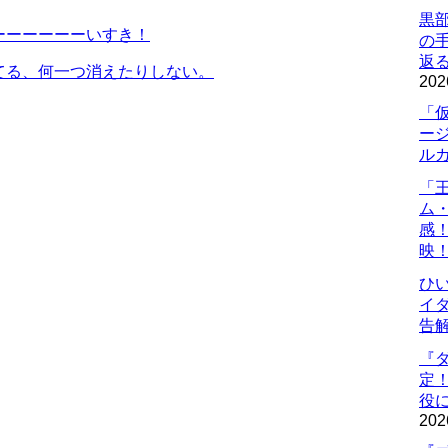
黒
ーーーーーーいすき！
の
返
てる、何一つ消えたりしない。
202
「
ー
ル
「
ム
感
映
ひ
イダ
告
『
定
役に
202