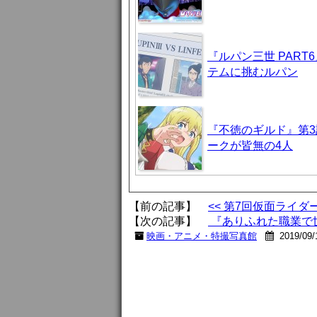
『ルパン三世 PAR
テムに挑むルパン
『不徳のギルド』第3
ークが皆無の4人
【前の記事】
<< 第7回仮面ライ
【次の記事】
『ありふれた職業で世
映画・アニメ・特撮写真館
2019/09/