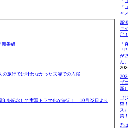
『ゴ
『ゴ
ャ
新
ァ
定
「
ニメ新番組
『P
が
ん
202
 あの旅行では叶わなかった夫婦での入浴
20
プ
新
ゴ
周年を記念して実写ドラマ化が決定！ 10月22日より
突
ス
禁
君