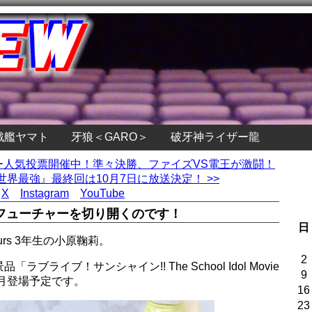
戦艦ヤマト
牙狼＜GARO＞
破牙神ライザー龍
ダー人気投票開催中！準々決勝、ファイズVS電王が激闘！
界最強』最終回は10月7日に放送決定！ >>
X
Instagram
YouTube
フューチャーを切り開くのです！
日
rs 3年生の小原鞠莉。
2
ライブ！サンシャイン!! The School Idol Movie
9
で、今月登場予定です。
16
23