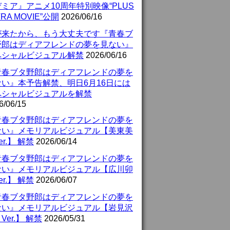
ミア』アニメ10周年特別映像“PLUS
TRA MOVIE”公開
2026/06/16
が来たから、もう大丈夫です『青春ブ
野郎はディアフレンドの夢を見ない』
ペシャルビジュアル解禁
2026/06/16
青春ブタ野郎はディアフレンドの夢を
ない』本予告解禁、明日6月16日には
ペシャルビジュアルを解禁
6/06/15
青春ブタ野郎はディアフレンドの夢を
ない』メモリアルビジュアル【美東美
er.】 解禁
2026/06/14
青春ブタ野郎はディアフレンドの夢を
ない』メモリアルビジュアル【広川卯
er.】 解禁
2026/06/07
青春ブタ野郎はディアフレンドの夢を
ない』メモリアルビジュアル【岩見沢
Ver.】 解禁
2026/05/31