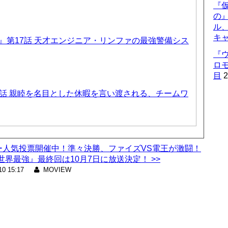
『仮
の
ル
キ
T6』第17話 天才エンジニア・リンファの最強警備シス
『
ロ
目
2
話 親睦を名目とした休暇を言い渡される、チームワ
ダー人気投票開催中！準々決勝、ファイズVS電王が激闘！
界最強』最終回は10月7日に放送決定！ >>
10 15:17
MOVIEW