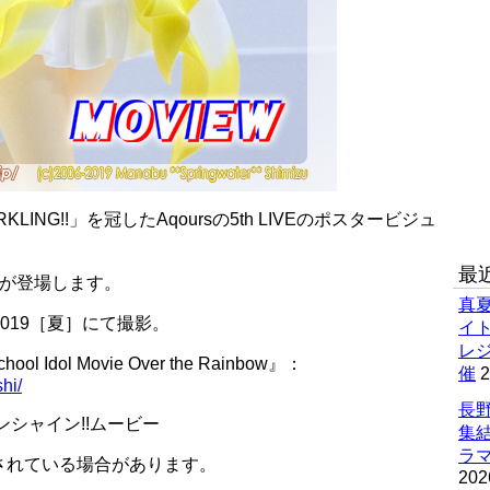
LING!!」を冠したAqoursの5th LIVEのポスタービジュ
最
アが登場します。
真
2019［夏］にて撮影。
イ
レ
Idol Movie Over the Rainbow』：
催
2
hi/
長野
ンシャイン!!ムービー
集
ラマ
されている場合があります。
202