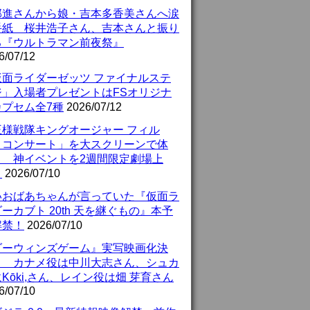
部進さんから娘・吉本多香美さんへ涙
手紙 桜井浩子さん、吉本さんと振り
る『ウルトラマン前夜祭』
6/07/12
仮面ライダーゼッツ ファイナルステ
ジ」入場者プレゼントはFSオリジナ
カプセム全7種
2026/07/12
王様戦隊キングオージャー フィル
・コンサート」を大スクリーンで体
！ 神イベントを2週間限定劇場上
！
2026/07/10
いおばあちゃんが言っていた『仮面ラ
ーカブト 20th 天を継ぐもの』本予
解禁！
2026/07/10
ダーウィンズゲーム』実写映画化決
！ カナメ役は中川大志さん、シュカ
Kōki,さん、レイン役は畑 芽育さん
6/07/10