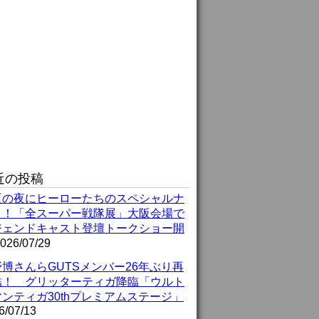
近の投稿
夏の夜にヒーローたちのスペシャルナ
ト！「全スーパー戦隊展」大阪会場で
ジェンドキャスト登壇トークショー開
026/07/29
博さんらGUTSメンバー26年ぶり再
結！ グリッターティガ降臨「ウルト
ンティガ30thプレミアムステージ」
6/07/13