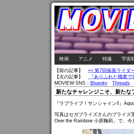
映画
アニメ
特撮
宇宙
【前の記事】
<< 第7回仮面ライ
【次の記事】
『ありふれた職業で世
MOVIEW SNS：
Bluesky
Threads
新たなチャレンジこそ、新たな
『ラブライブ！サンシャイン!!』Aqou
写真はセガプライズさんのプライズ景品「ラブ
Over the Rainbow 小原鞠莉」