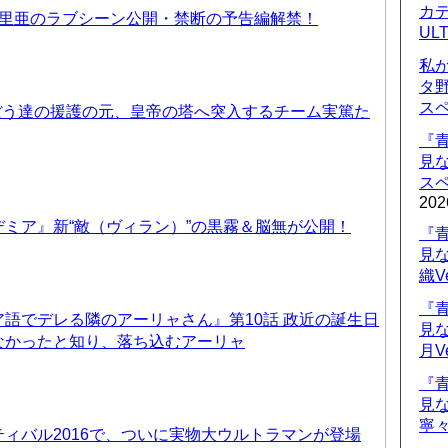
カデ
優里亜のラブシーン公開・禁断の予告編解禁！
UL
私
タ
ス
ぼう達の援護の元、皇帝の塔へ突入するチーム実篤た
『
見
ス
202
ミア』新“敵（ヴィラン）”の黒霧＆脳無が公開！
『
見
織V
『
語でデレる隣のアーリャさん』第10話 政近の誕生日
見
なかったと知り、落ち込むアーリャ
月V
『
見
寧々
ィバル2016で、ついに実物大ウルトラマンが登場