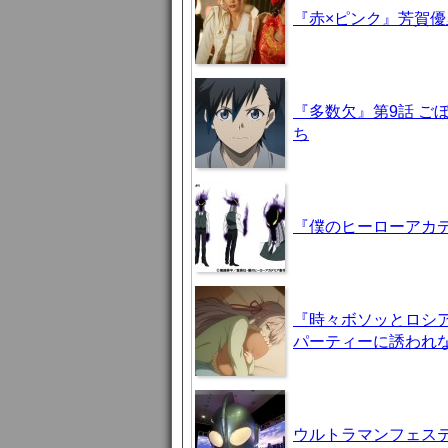
『赤×ピンク』芳賀
『多数欠』第9話 ご
ち
『僕のヒーローアカデ
『時々ボソッとロシア
パーティーに誘われ
ウルトラマンフェステ