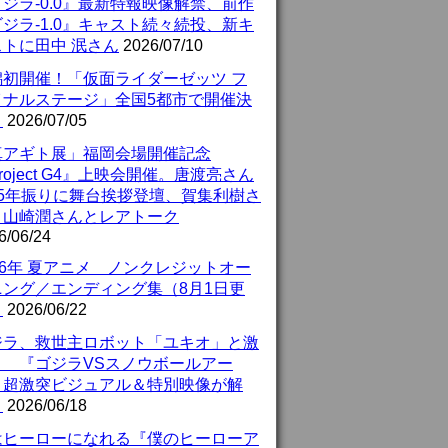
ジラ-0.0』最新特報映像解禁、前作
ジラ-1.0』キャスト続々続投、新キ
ストに田中 泯さん
2026/07/10
潟初開催！「仮面ライダーゼッツ フ
イナルステージ」全国5都市で開催決
！
2026/07/05
真アギト展」福岡会場開催記念
roject G4』上映会開催。唐渡亮さん
25年振りに舞台挨拶登壇、賀集利樹さ
、山崎潤さんとレアトーク
6/06/24
26年 夏アニメ ノンクレジットオー
ニング／エンディング集（8月1日更
）
2026/06/22
ジラ、救世主ロボット「ユキオ」と激
！ 『ゴジラVSスノウボールアー
』超激突ビジュアル＆特別映像が解
！
2026/06/18
はヒーローになれる『僕のヒーローア