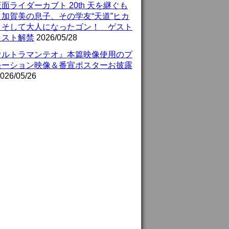
面ライダーカブト 20th 天を継ぐも
』加賀美の息子、その学友“天道”ヒカ
、そして大人になったゴン！ ゲスト
ャスト解禁
2026/05/28
ウルトラマンテオ』本篇映像使用のプ
モーション映像＆番宣ポスターお披露
026/05/26