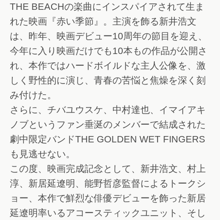
THE BEACHの楽曲にインスパイアされて生ま
れた映画『赤い季節』。主演を飾る新井浩文
は、昨年、映画デビュー10周年の節目を迎え、
今年に入り映画だけでも10本もの作品が公開さ
れ、本作ではハードボイルドな主人公像を、激
しく野性的に演じ、青春の苦悩と焦燥を深く刻
み付けた。
さらに、チバユウスケ、中村達也、イマイアキ
ノブというファン垂涎のメンバーで結成された
劇中限定バンドTHE GOLDEN WET FINGERS
も見逃せない。
この度、映画完成記念として、新井浩文、村上
淳、新居延遼明、能野哲彦監督によるトークシ
ョー、本作で鮮烈な俳優デビューを飾った新居
延遼明率いるアコースティックユニット、そし