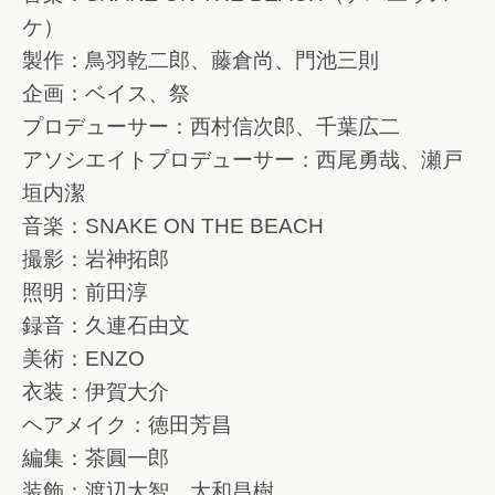
ケ）
製作：鳥羽乾二郎、藤倉尚、門池三則
企画：ベイス、祭
プロデューサー：西村信次郎、千葉広二
アソシエイトプロデューサー：西尾勇哉、瀬戸
垣内潔
音楽：SNAKE ON THE BEACH
撮影：岩神拓郎
照明：前田淳
録音：久連石由文
美術：ENZO
衣装：伊賀大介
ヘアメイク：徳田芳昌
編集：茶圓一郎
装飾：渡辺大智、大和昌樹