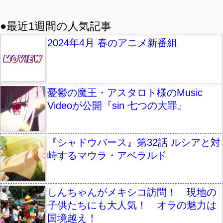
●最近1週間の人気記事
2024年4月 春のアニメ新番組
憂鬱の魔王・アスタロト様のMusic
Videoが公開『sin 七つの大罪』
『シャドウバース』第32話 ルシアと対
峙するマウラ・アベラルド
しんちゃんがメキシコ訪問！ 現地の
子供たちにも大人気！ オラの魅力は
国境越え！