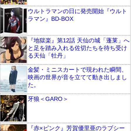
ウルトラマンの日に発売開始『ウルト
ラマン』BD-BOX
『地獄楽』第12話 天仙の城「蓬莱」へ
と足を踏み入れる佐切たちを待ち受け
る天仙「牡丹」
金髪・ミニスカートで現われた瞬間、
映画の世界が音を立てて動き出しまし
た。
牙狼＜GARO＞
『赤×ピンク』芳賀優里亜のラブシー