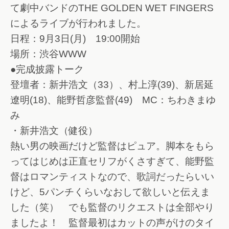
て劇中バンドのTHE GOLDEN WET FINGERS
によるライブが行われました。
日程：9月3日(月) 19:00開始
場所：渋谷WWW
●完成披露トーク
登壇者：新井浩文（33）、村上淳(39)、新居延
遼明(18)、能野哲彦監督(49) MC：ちわきまゆ
み
・新井浩文（健役）
熱い男の映画だけど監督はピュア。脚本をもら
ってはじめは正直セリフがくさすぎて、能野監
督はロマンティストなので、歌詞だったらいい
けど、5パンチくらいなおして欲しいと伝えま
した（笑） でも監督のリクエストは全部やり
ましたよ！ 監督最初はカットの声がけのタイ