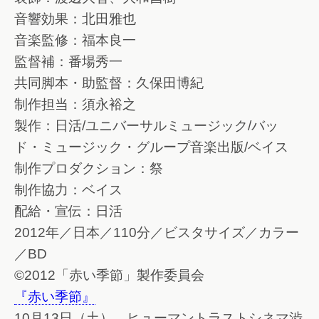
音響効果：北田雅也
音楽監修：福本良一
監督補：番場秀一
共同脚本・助監督：久保田博紀
制作担当：須永裕之
製作：日活/ユニバーサルミュージック/バッ
ド・ミュージック・グループ音楽出版/ベイス
制作プロダクション：祭
制作協力：ベイス
配給・宣伝：日活
2012年／日本／110分／ビスタサイズ／カラー
／BD
©2012「赤い季節」製作委員会
『赤い季節』
10月13日（土） ヒューマントラストシネマ渋