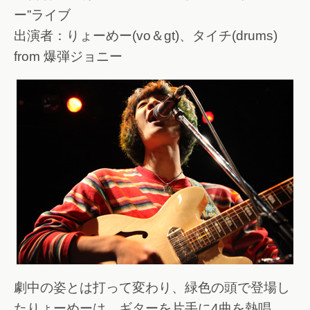
ー”ライブ
出演者：りょーめー(vo＆gt)、タイチ(drums)
from 爆弾ジョニー
劇中の姿とは打って変わり、緑色の頭で登場し
たりょーめーは、ギターを片手に4曲を熱唱。