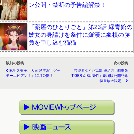
ン公開・禁断の予告編解禁！
『薬屋のひとりごと』第23話 緑青館の
妓女の身請けを条件に羅漢に象棋の勝
負を申し込む猫猫
以前の投稿
次の投稿
麻生久美子、大泉 洋主演『グッ
芸能界タイバニ部 発足?!『劇場版
モーエビアン！』12月公開！
TIGER & BUNNY』劇場版公開記念
特番放送決定！