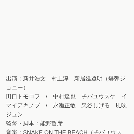
出演：新井浩文 村上淳 新居延遼明（爆弾ジ
ョニー）
田口トモロヲ / 中村達也 チバユウスケ イ
マイアキノブ / 永瀬正敏 泉谷しげる 風吹
ジュン
監督・脚本：能野哲彦
音楽：SNAKE ON THE BEACH（チバユウス