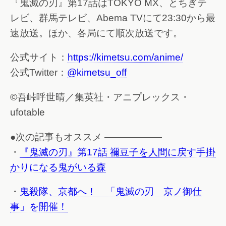
『鬼滅の刃』第17話はTOKYO MX、とちぎテ
レビ、群馬テレビ、Abema TVにて23:30から最
速放送。ほか、各局にて順次放送です。
公式サイト：
https://kimetsu.com/anime/
公式Twitter：
@kimetsu_off
©吾峠呼世晴／集英社・アニプレックス・
ufotable
●次の記事もオススメ ——————
・
『鬼滅の刃』第17話 禰豆子を人間に戻す手掛
かりになる鬼がいる森
・
鬼殺隊、京都へ！ 「鬼滅の刃 京ノ御仕
事」を開催！