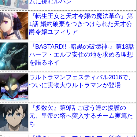
ムに挑むルパン
『転生王女と天才令嬢の魔法革命』第
1話 婚約破棄をつきつけられた天才公
爵令嬢ユフィリア
『BASTARD!! -暗黒の破壊神-』第13話
ハーフ・エルフ安住の地を求める理想
を語るネイ
ウルトラマンフェスティバル2016で、
ついに実物大ウルトラマンが登場
『多数欠』第9話 ごぼう達の援護の
元、皇帝の塔へ突入するチーム実篤た
ち