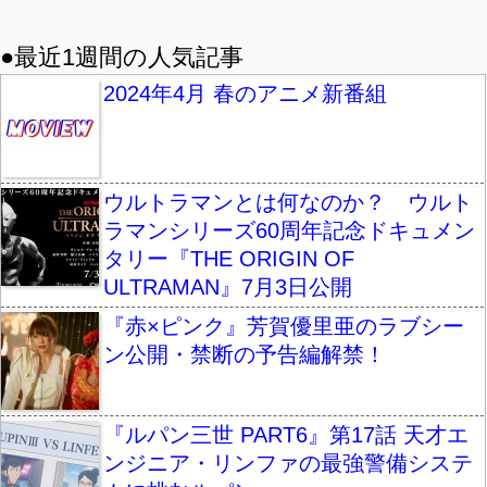
●最近1週間の人気記事
2024年4月 春のアニメ新番組
ウルトラマンとは何なのか？ ウルト
ラマンシリーズ60周年記念ドキュメン
タリー『THE ORIGIN OF
ULTRAMAN』7月3日公開
『赤×ピンク』芳賀優里亜のラブシー
ン公開・禁断の予告編解禁！
『ルパン三世 PART6』第17話 天才エ
ンジニア・リンファの最強警備システ