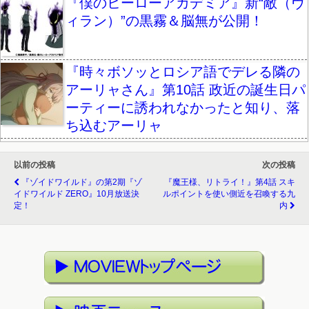
『僕のヒーローアカデミア』新“敵（ヴ
ィラン）”の黒霧＆脳無が公開！
『時々ボソッとロシア語でデレる隣の
アーリャさん』第10話 政近の誕生日パ
ーティーに誘われなかったと知り、落
ち込むアーリャ
以前の投稿
次の投稿
『ゾイドワイルド』の第2期『ゾ
『魔王様、リトライ！』第4話 スキ
イドワイルド ZERO』10月放送決
ルポイントを使い側近を召喚する九
定！
内