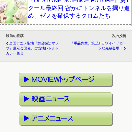
『Dr.STONE SCIENCE FUTURE』第1
クール最終回 密かにトンネルを掘り進
め、ゼノを確保するクロムたち
以前の投稿
次の投稿
全国アニメ聖地『舞台探訪マッ
『手品先輩』第1話 カワイイけどヘ
プ』展示会開催、ご当地レトルト
ンな先輩登場！
カレー集合