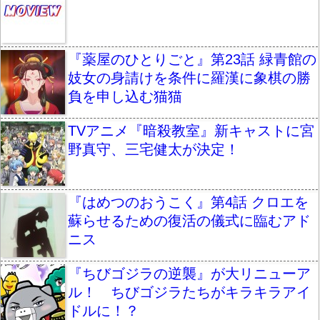
『薬屋のひとりごと』第23話 緑青館の
妓女の身請けを条件に羅漢に象棋の勝
負を申し込む猫猫
TVアニメ『暗殺教室』新キャストに宮
野真守、三宅健太が決定！
『はめつのおうこく』第4話 クロエを
蘇らせるための復活の儀式に臨むアド
ニス
『ちびゴジラの逆襲』が大リニューア
ル！ ちびゴジラたちがキラキラアイ
ドルに！？