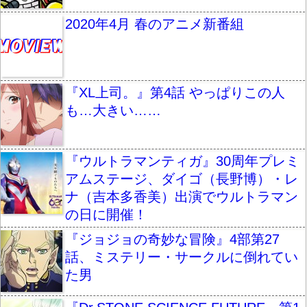
2020年4月 春のアニメ新番組
『XL上司。』第4話 やっぱりこの人
も…大きい……
『ウルトラマンティガ』30周年プレミ
アムステージ、ダイゴ（長野博）・レ
ナ（吉本多香美）出演でウルトラマン
の日に開催！
『ジョジョの奇妙な冒険』4部第27
話、ミステリー・サークルに倒れてい
た男