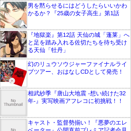
男を黙らせるにはどうしたらいいかわ
かるか？『25歳の女子高生』第1話
『地獄楽』第12話 天仙の城「蓬莱」へ
と足を踏み入れる佐切たちを待ち受け
る天仙「牡丹」
幻のリュウソウジャーファイナルライ
ブツアー、おはなしCDとして発売！
相武紗季『唐山大地震 -想い続けた32
年-』実写映画アフレコに初挑戦！！
キャスト・監督勢揃い！『悪夢のエレ
ベーター』公開直前プレミア記者会見