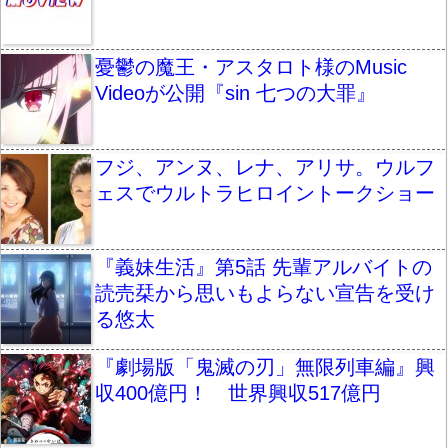
憂鬱の魔王・アスタロト様のMusic
Videoが公開『sin 七つの大罪』
フジ、アンヌ、レナ、アリサ。ウルフ
ェスでウルトラヒロイントークショー
『義妹生活』第5話 先輩アルバイトの
読売栞から思いもよらない宣告を受け
る悠太
『劇場版「鬼滅の刃」無限列車編』興
収400億円！ 世界興収517億円