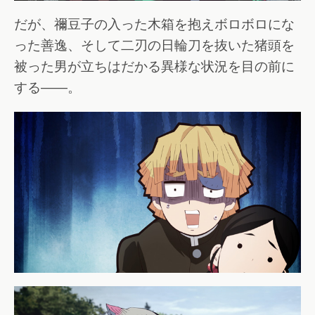
だが、禰豆子の入った木箱を抱えボロボロにな
った善逸、そして二刃の日輪刀を抜いた猪頭を
被った男が立ちはだかる異様な状況を目の前に
する――。