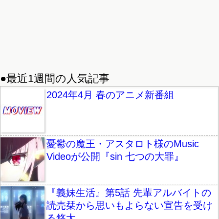
●最近1週間の人気記事
2024年4月 春のアニメ新番組
憂鬱の魔王・アスタロト様のMusic
Videoが公開『sin 七つの大罪』
『義妹生活』第5話 先輩アルバイトの
読売栞から思いもよらない宣告を受け
る悠太