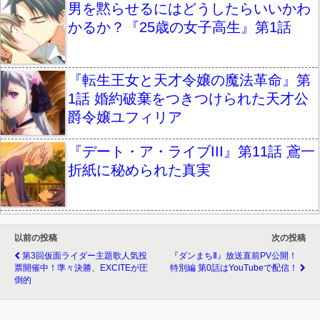
男を黙らせるにはどうしたらいいかわ
かるか？『25歳の女子高生』第1話
『転生王女と天才令嬢の魔法革命』第
1話 婚約破棄をつきつけられた天才公
爵令嬢ユフィリア
『デート・ア・ライブIII』第11話 鳶一
折紙に秘められた真実
以前の投稿
次の投稿
第3回仮面ライダー主題歌人気投
『ダンまちⅡ』放送直前PV公開！
票開催中！準々決勝、EXCITEが圧
特別編 第0話はYouTubeで配信！
倒的