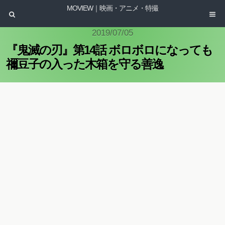
MOVIEW｜映画・アニメ・特撮
2019/07/05
『鬼滅の刃』第14話 ボロボロになっても
禰豆子の入った木箱を守る善逸