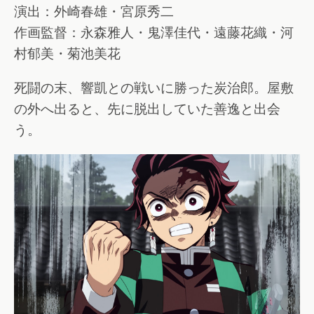
演出：外崎春雄・宮原秀二
作画監督：永森雅人・鬼澤佳代・遠藤花織・河
村郁美・菊池美花
死闘の末、響凱との戦いに勝った炭治郎。屋敷
の外へ出ると、先に脱出していた善逸と出会
う。