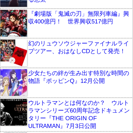
『劇場版「鬼滅の刃」無限列車編』興
収400億円！ 世界興収517億円
幻のリュウソウジャーファイナルライ
ブツアー、おはなしCDとして発売！
少女たちの絆が生み出す特別な時間の
物語『ポッピンQ』12月公開
ウルトラマンとは何なのか？ ウルト
ラマンシリーズ60周年記念ドキュメン
タリー『THE ORIGIN OF
ULTRAMAN』7月3日公開