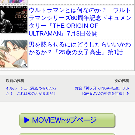
ウルトラマンとは何なのか？ ウルト
ラマンシリーズ60周年記念ドキュメン
タリー『THE ORIGIN OF
ULTRAMAN』7月3日公開
男を黙らせるにはどうしたらいいかわ
かるか？『25歳の女子高生』第1話
以前の投稿
次の投稿
ルルーシュは死ぬつもりだっ
舞台「神ノ牙 -JINGA- 転生」Blu-
た！ これは私のわがままだ！
Ray＆DVDの発売を開始！