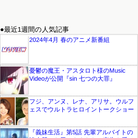
●最近1週間の人気記事
2024年4月 春のアニメ新番組
憂鬱の魔王・アスタロト様のMusic
Videoが公開『sin 七つの大罪』
フジ、アンヌ、レナ、アリサ。ウルフ
ェスでウルトラヒロイントークショー
『義妹生活』第5話 先輩アルバイトの