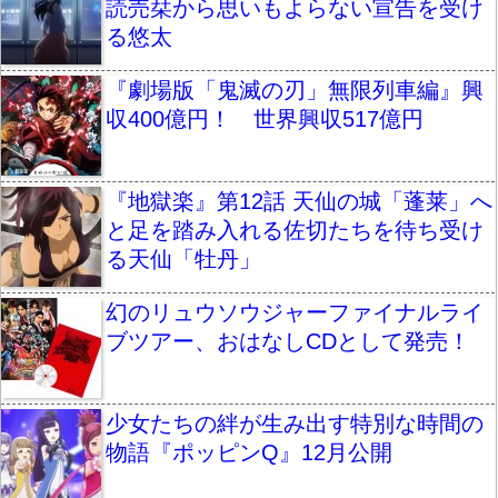
読売栞から思いもよらない宣告を受け
る悠太
『劇場版「鬼滅の刃」無限列車編』興
収400億円！ 世界興収517億円
『地獄楽』第12話 天仙の城「蓬莱」へ
と足を踏み入れる佐切たちを待ち受け
る天仙「牡丹」
幻のリュウソウジャーファイナルライ
ブツアー、おはなしCDとして発売！
少女たちの絆が生み出す特別な時間の
物語『ポッピンQ』12月公開