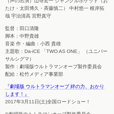
（声の出演）山寺宏一 ジャングルポケット（お
たけ・太田博久・斉藤慎二） 中村悠一 根岸拓
哉 宇治清高 宮野真守
監督：田口清隆
脚本：中野貴雄
音楽 作・編曲：小西 貴雄
主題歌：Da-iCE 「TWO AS ONE」 （ユニバー
サルシグマ）
製作：劇場版ウルトラマンオーブ製作委員会
配給：松竹メディア事業部
『劇場版 ウルトラマンオーブ 絆の力、おかり
します！』
2017年3月11日(土)全国ロードショー！