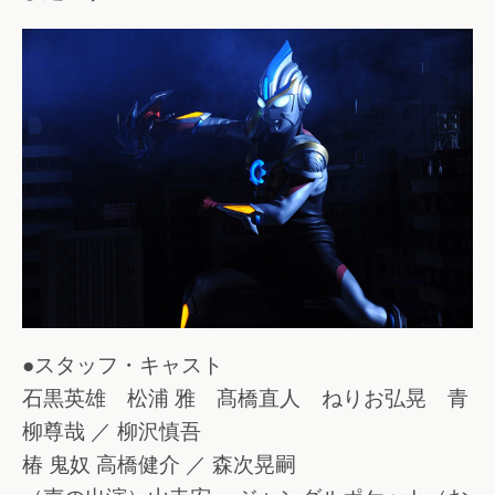
●スタッフ・キャスト
石黒英雄 松浦 雅 髙橋直人 ねりお弘晃 青
柳尊哉 ／ 柳沢慎吾
椿 鬼奴 高橋健介 ／ 森次晃嗣