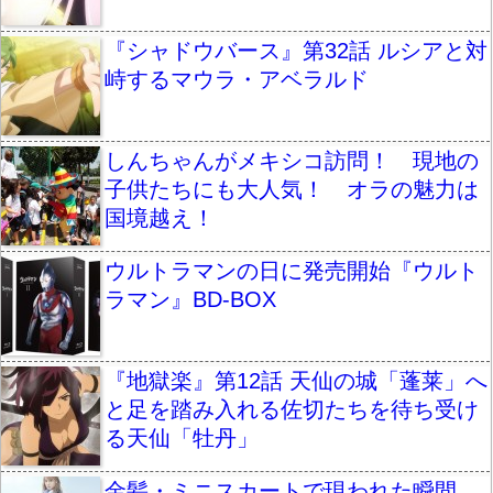
『シャドウバース』第32話 ルシアと対
峙するマウラ・アベラルド
しんちゃんがメキシコ訪問！ 現地の
子供たちにも大人気！ オラの魅力は
国境越え！
ウルトラマンの日に発売開始『ウルト
ラマン』BD-BOX
『地獄楽』第12話 天仙の城「蓬莱」へ
と足を踏み入れる佐切たちを待ち受け
る天仙「牡丹」
金髪・ミニスカートで現われた瞬間、