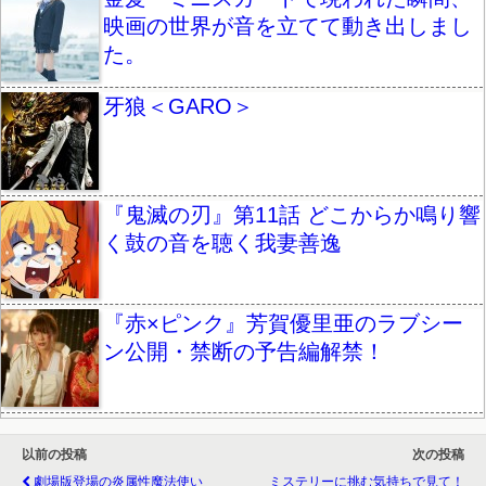
映画の世界が音を立てて動き出しまし
た。
牙狼＜GARO＞
『鬼滅の刃』第11話 どこからか鳴り響
く鼓の音を聴く我妻善逸
『赤×ピンク』芳賀優里亜のラブシー
ン公開・禁断の予告編解禁！
以前の投稿
次の投稿
劇場版登場の炎属性魔法使い
ミステリーに挑む気持ちで見て！