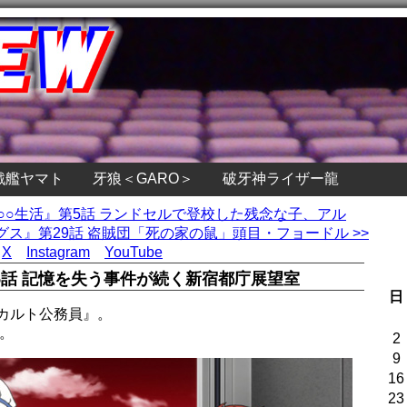
戦艦ヤマト
牙狼＜GARO＞
破牙神ライザー龍
の○○生活』第5話 ランドセルで登校した残念な子、アル
ス』第29話 盗賊団「死の家の鼠」頭目・フョードル >>
X
Instagram
YouTube
話 記憶を失う事件が続く新宿都庁展望室
日
カルト公務員』。
。
2
9
16
23