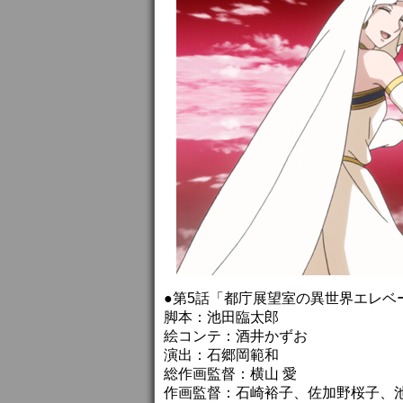
●第5話「都庁展望室の異世界エレベ
脚本：池田臨太郎
絵コンテ：酒井かずお
演出：石郷岡範和
総作画監督：横山 愛
作画監督：石崎裕子、佐加野桜子、池