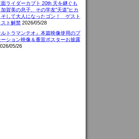
面ライダーカブト 20th 天を継ぐも
』加賀美の息子、その学友“天道”ヒカ
、そして大人になったゴン！ ゲスト
ャスト解禁
2026/05/28
ウルトラマンテオ』本篇映像使用のプ
モーション映像＆番宣ポスターお披露
026/05/26