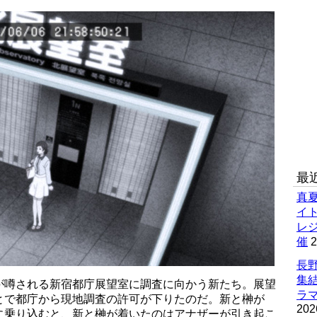
最
真
イ
レ
催
2
長野
集
が噂される新宿都庁展望室に調査に向かう新たち。展望
ラマ
とで都庁から現地調査の許可が下りたのだ。新と榊が
202
に乗り込むと、新と榊が着いたのはアナザーが引き起こ