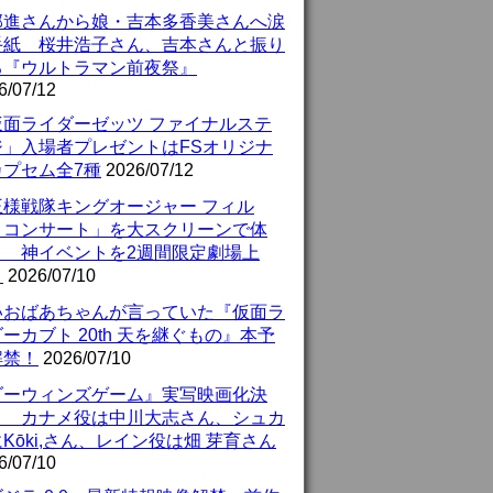
部進さんから娘・吉本多香美さんへ涙
手紙 桜井浩子さん、吉本さんと振り
る『ウルトラマン前夜祭』
6/07/12
仮面ライダーゼッツ ファイナルステ
ジ」入場者プレゼントはFSオリジナ
カプセム全7種
2026/07/12
王様戦隊キングオージャー フィル
・コンサート」を大スクリーンで体
！ 神イベントを2週間限定劇場上
！
2026/07/10
いおばあちゃんが言っていた『仮面ラ
ーカブト 20th 天を継ぐもの』本予
解禁！
2026/07/10
ダーウィンズゲーム』実写映画化決
！ カナメ役は中川大志さん、シュカ
Kōki,さん、レイン役は畑 芽育さん
6/07/10