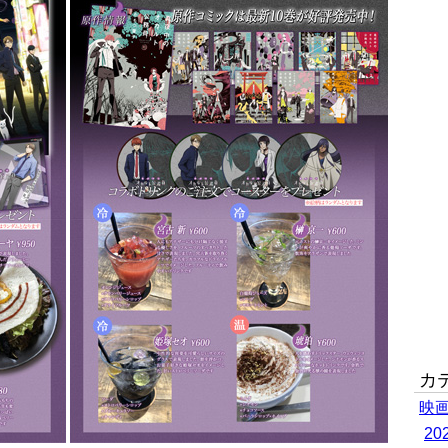
カ
映
2