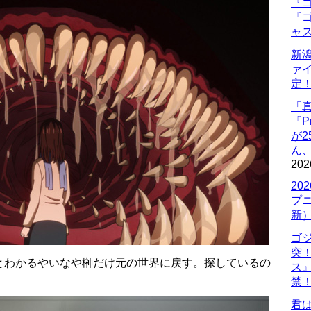
『ゴ
『ゴ
ャ
新
ァ
定
「
『P
が
ん
202
20
プ
新
ゴ
突
とわかるやいなや榊だけ元の世界に戻す。探しているの
ス
禁
君