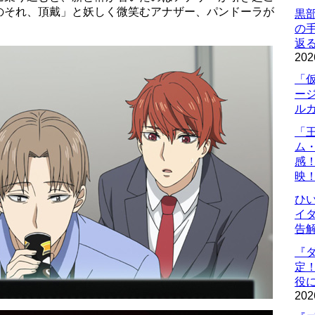
のそれ、頂戴」と妖しく微笑むアナザー、パンドーラが
黒
の
返
202
「
ー
ル
「
ム
感
映
ひ
イダ
告
『
定
役に
202