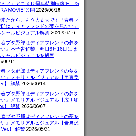
ミア』アニメ10周年特別映像“PLUS
TRA MOVIE”公開
2026/06/16
が来たから、もう大丈夫です『青春ブ
野郎はディアフレンドの夢を見ない』
ペシャルビジュアル解禁
2026/06/16
青春ブタ野郎はディアフレンドの夢を
ない』本予告解禁、明日6月16日には
ペシャルビジュアルを解禁
6/06/15
青春ブタ野郎はディアフレンドの夢を
ない』メモリアルビジュアル【美東美
er.】 解禁
2026/06/14
青春ブタ野郎はディアフレンドの夢を
ない』メモリアルビジュアル【広川卯
er.】 解禁
2026/06/07
青春ブタ野郎はディアフレンドの夢を
ない』メモリアルビジュアル【岩見沢
Ver.】 解禁
2026/05/31