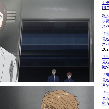
カデ
UL
私
タ
ス
『
見
ス
202
『
見
織V
『
見
月V
『
見
寧々