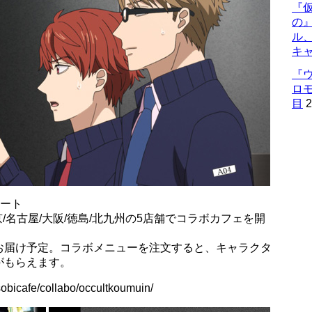
『仮
の
ル
キ
『
ロ
目
2
タート
京/名古屋/大阪/徳島/北九州の5店舗でコラボカフェを開
お届け予定。コラボメニューを注文すると、キャラクタ
がもらえます。
bicafe/collabo/occultkoumuin/