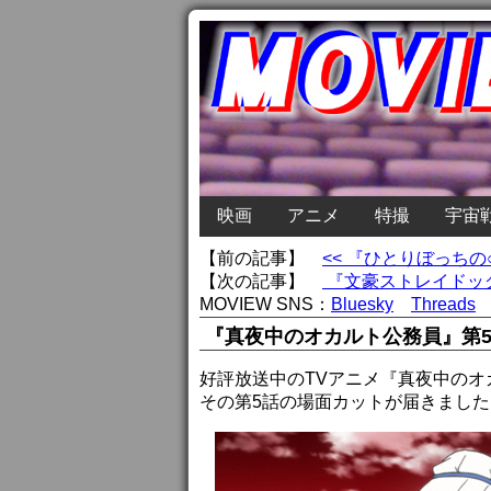
映画
アニメ
特撮
宇宙
【前の記事】
<< 『ひとりぼっち
【次の記事】
『文豪ストレイドッグ
MOVIEW SNS：
Bluesky
Threads
『真夜中のオカルト公務員』第5
好評放送中のTVアニメ『真夜中のオ
その第5話の場面カットが届きました