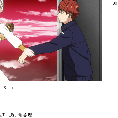
30
ーター」
田志乃、角谷 理