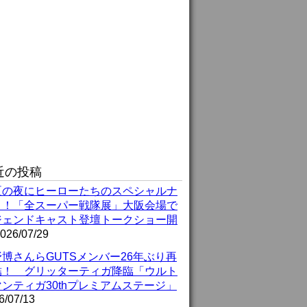
近の投稿
夏の夜にヒーローたちのスペシャルナ
ト！「全スーパー戦隊展」大阪会場で
ジェンドキャスト登壇トークショー開
026/07/29
博さんらGUTSメンバー26年ぶり再
結！ グリッターティガ降臨「ウルト
ンティガ30thプレミアムステージ」
6/07/13