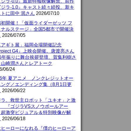
ジラ-0.0』最新特報映像解禁、前作
ジラ-1.0』キャスト続々続投、新キ
ストに田中 泯さん
2026/07/10
潟初開催！「仮面ライダーゼッツ フ
イナルステージ」全国5都市で開催決
！
2026/07/05
真アギト展」福岡会場開催記念
roject G4』上映会開催。唐渡亮さん
25年振りに舞台挨拶登壇、賀集利樹さ
、山崎潤さんとレアトーク
6/06/24
26年 夏アニメ ノンクレジットオー
ニング／エンディング集（8月1日更
）
2026/06/22
ジラ、救世主ロボット「ユキオ」と激
！ 『ゴジラVSスノウボールアー
』超激突ビジュアル＆特別映像が解
！
2026/06/18
はヒーローになれる『僕のヒーローア