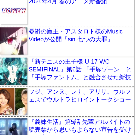
2024年4月 春のアニメ新番組
憂鬱の魔王・アスタロト様のMusic
Videoが公開『sin 七つの大罪』
『新テニスの王子様 U-17 WC
SEMIFINAL』第6話 「手塚ゾーン」と
「手塚ファントム」と融合させた新技
フジ、アンヌ、レナ、アリサ。ウルフ
ェスでウルトラヒロイントークショー
『義妹生活』第5話 先輩アルバイトの
読売栞から思いもよらない宣告を受け