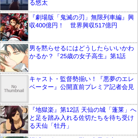
る悠太
『劇場版「鬼滅の刃」無限列車編』興
収400億円！ 世界興収517億円
男を黙らせるにはどうしたらいいかわ
かるか？『25歳の女子高生』第1話
キャスト・監督勢揃い！『悪夢のエレ
ベーター』公開直前プレミア記者会見
『地獄楽』第12話 天仙の城「蓬莱」へ
と足を踏み入れる佐切たちを待ち受け
る天仙「牡丹」