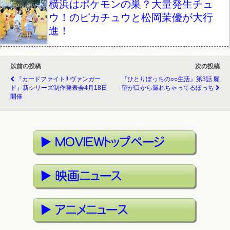
横浜はポケモンの巣？大量発生チュ
ウ！のピカチュウと松岡茉優が大行
進！
以前の投稿
次の投稿
『カードファイト!! ヴァンガー
『ひとりぼっちの○○生活』第3話 願
ド』新シリーズ制作発表会4月18日
望が口から漏れちゃってるぼっち
開催