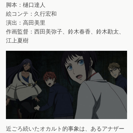
脚本：樋口達人
絵コンテ：久行宏和
演出：高田美里
作画監督：西田美弥子、鈴木春香、鈴木勘太、
江上夏樹
近ごろ続いたオカルト的事象は、あるアナザー