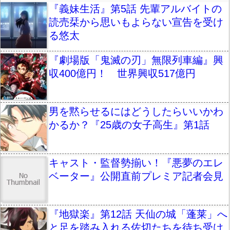
『義妹生活』第5話 先輩アルバイトの
読売栞から思いもよらない宣告を受け
る悠太
『劇場版「鬼滅の刃」無限列車編』興
収400億円！ 世界興収517億円
男を黙らせるにはどうしたらいいかわ
かるか？『25歳の女子高生』第1話
キャスト・監督勢揃い！『悪夢のエレ
ベーター』公開直前プレミア記者会見
『地獄楽』第12話 天仙の城「蓬莱」へ
と足を踏み入れる佐切たちを待ち受け