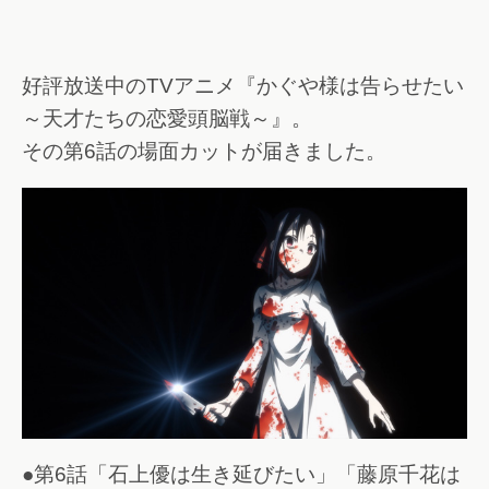
好評放送中のTVアニメ『かぐや様は告らせたい
～天才たちの恋愛頭脳戦～』。
その第6話の場面カットが届きました。
●第6話「石上優は生き延びたい」「藤原千花は