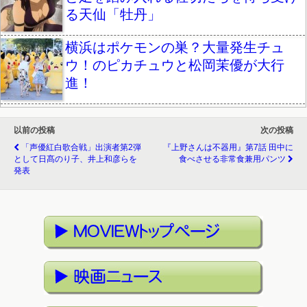
る天仙「牡丹」
横浜はポケモンの巣？大量発生チュ
ウ！のピカチュウと松岡茉優が大行
進！
以前の投稿
次の投稿
「声優紅白歌合戦」出演者第2弾
『上野さんは不器用』第7話 田中に
として日髙のり子、井上和彦らを
食べさせる非常食兼用パンツ
発表