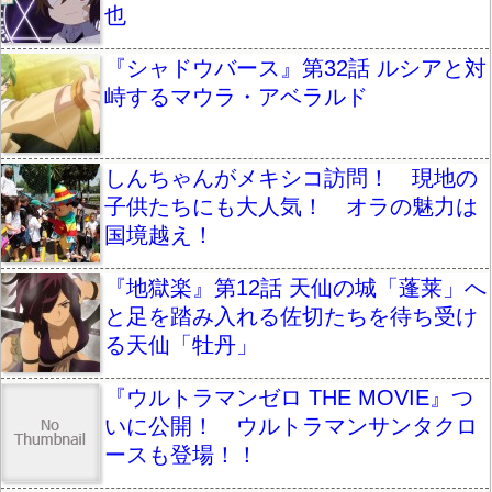
也
『シャドウバース』第32話 ルシアと対
峙するマウラ・アベラルド
しんちゃんがメキシコ訪問！ 現地の
子供たちにも大人気！ オラの魅力は
国境越え！
『地獄楽』第12話 天仙の城「蓬莱」へ
と足を踏み入れる佐切たちを待ち受け
る天仙「牡丹」
『ウルトラマンゼロ THE MOVIE』つ
いに公開！ ウルトラマンサンタクロ
ースも登場！！