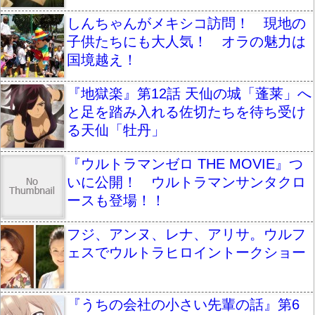
しんちゃんがメキシコ訪問！ 現地の
子供たちにも大人気！ オラの魅力は
国境越え！
『地獄楽』第12話 天仙の城「蓬莱」へ
と足を踏み入れる佐切たちを待ち受け
る天仙「牡丹」
『ウルトラマンゼロ THE MOVIE』つ
いに公開！ ウルトラマンサンタクロ
ースも登場！！
フジ、アンヌ、レナ、アリサ。ウルフ
ェスでウルトラヒロイントークショー
『うちの会社の小さい先輩の話』第6