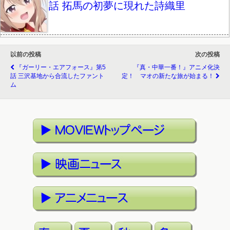
話 拓馬の初夢に現れた詩織里
以前の投稿
次の投稿
『ガーリー・エアフォース』第5
『真・中華一番！』アニメ化決
話 三沢基地から合流したファント
定！ マオの新たな旅が始まる！
ム