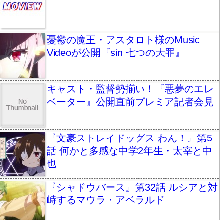
憂鬱の魔王・アスタロト様のMusic
Videoが公開『sin 七つの大罪』
キャスト・監督勢揃い！『悪夢のエレ
ベーター』公開直前プレミア記者会見
『文豪ストレイドッグス わん！』第5
話 何かと多感な中学2年生・太宰と中
也
『シャドウバース』第32話 ルシアと対
峙するマウラ・アベラルド