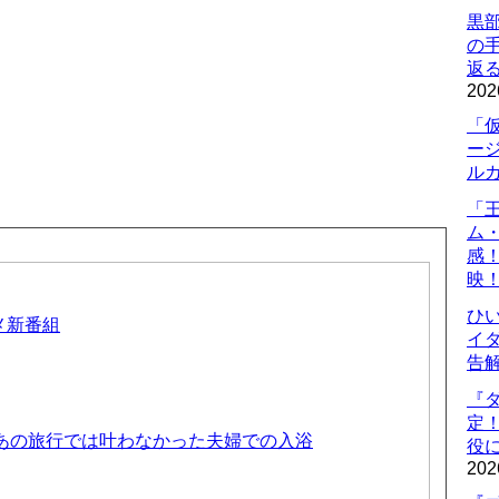
黒
の
返
202
「
ー
ル
「
ム
感
映
ひ
ニメ新番組
イダ
告
『
定
 あの旅行では叶わなかった夫婦での入浴
役に
202