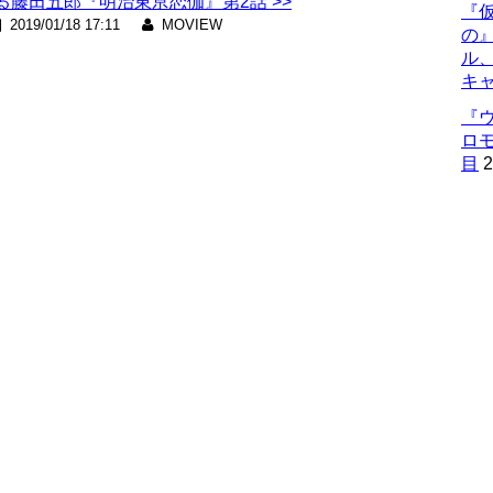
藤田五郎『明治東亰恋伽』第2話 >>
『仮
2019/01/18 17:11
MOVIEW
の
ル
キ
『
ロ
目
2