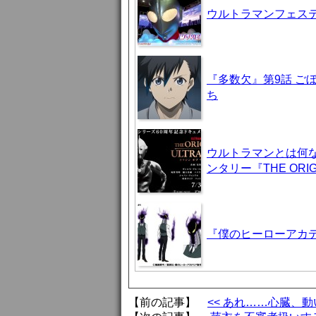
ウルトラマンフェステ
『多数欠』第9話 ご
ち
ウルトラマンとは何
ンタリー『THE ORIG
『僕のヒーローアカデ
【前の記事】
<< あれ……心臓、