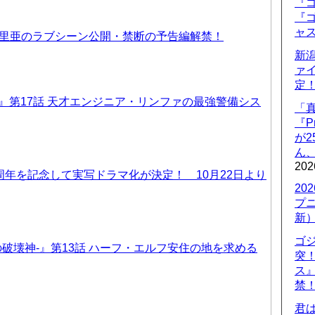
『ゴ
『ゴ
ャ
優里亜のラブシーン公開・禁断の予告編解禁！
新
ァ
定
T6』第17話 天才エンジニア・リンファの最強警備シス
「
『P
が
ん
202
周年を記念して実写ドラマ化が決定！ 10月22日より
20
プ
新
ゴ
-暗黒の破壊神-』第13話 ハーフ・エルフ安住の地を求める
突
ス
禁
君