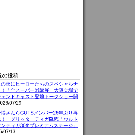
近の投稿
夏の夜にヒーローたちのスペシャルナ
ト！「全スーパー戦隊展」大阪会場で
ジェンドキャスト登壇トークショー開
026/07/29
博さんらGUTSメンバー26年ぶり再
結！ グリッターティガ降臨「ウルト
ンティガ30thプレミアムステージ」
6/07/13