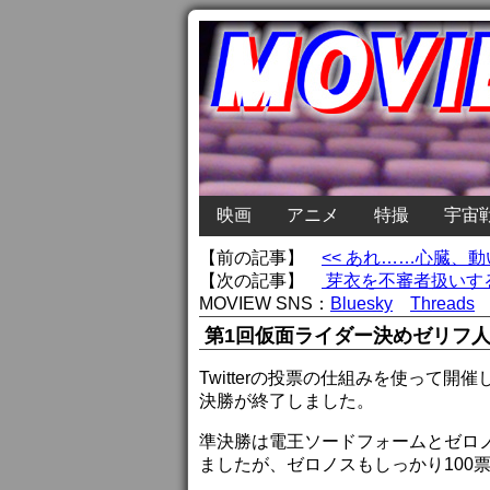
映画
アニメ
特撮
宇宙
【前の記事】
<< あれ……心臓、
【次の記事】
芽衣を不審者扱いする
MOVIEW SNS：
Bluesky
Threads
第1回仮面ライダー決めゼリフ
Twitterの投票の仕組みを使って
決勝が終了しました。
準決勝は電王ソードフォームとゼロ
ましたが、ゼロノスもしっかり100