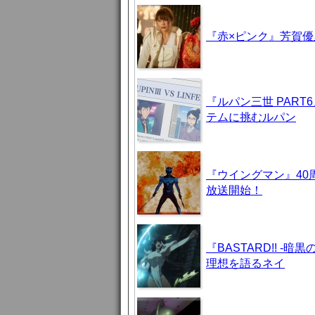
『赤×ピンク』芳賀
『ルパン三世 PAR
テムに挑むルパン
『ウイングマン』40
放送開始！
『BASTARD!! 
理想を語るネイ