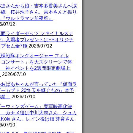
部進さんから娘・吉本多香美さんへ涙
手紙 桜井浩子さん、吉本さんと振り
る『ウルトラマン前夜祭』
6/07/12
仮面ライダーゼッツ ファイナルステ
ジ」入場者プレゼントはFSオリジナ
カプセム全7種
2026/07/12
王様戦隊キングオージャー フィル
・コンサート」を大スクリーンで体
！ 神イベントを2週間限定劇場上
！
2026/07/10
いおばあちゃんが言っていた『仮面ラ
ーカブト 20th 天を継ぐもの』本予
解禁！
2026/07/10
ダーウィンズゲーム』実写映画化決
！ カナメ役は中川大志さん、シュカ
Kōki,さん、レイン役は畑 芽育さん
6/07/10