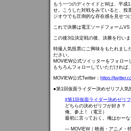
もう一つのディケイドとWは、平成1
せ。こうした対戦をみていると、投
ジオウでも圧倒的な存在感を見せつ
これで決勝は電王ソードフォームVS
この後3位決定戦の後、決勝を行い
特撮人気投票にご興味をもたれました
ださい。
MOVIEW公式ツイッターをフォロ
もちろんフォローしていただければ
MOVIEW公式Twitter：
https://twitter
●第1回仮面ライダー決めゼリフ人気
#第1回仮面ライダー決めゼリ
どちらの決めゼリフが好き？
俺、参上！（電王）
最初に言っておく。俺はかーな
— MOVIEW｜映画・アニメ・特撮 