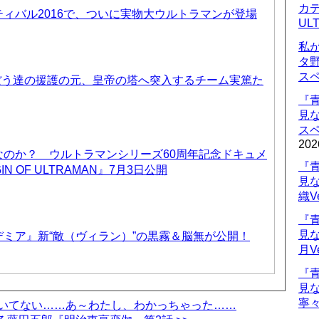
カデ
ィバル2016で、ついに実物大ウルトラマンが登場
UL
私
タ
ス
ぼう達の援護の元、皇帝の塔へ突入するチーム実篤た
『
見
ス
202
なのか？ ウルトラマンシリーズ60周年記念ドキュメ
『
IN OF ULTRAMAN』7月3日公開
見
織V
『
見
ミア』新“敵（ヴィラン）”の黒霧＆脳無が公開！
月V
『
見
寧々
動いてない……あ～わたし、わかっちゃった……