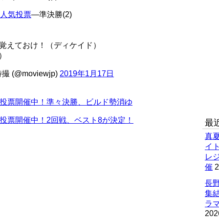
フ人気投票
―準決勝(2)
覚えておけ！（ディケイド）
）
(@moviewjp)
2019年1月17日
気投票開催中！準々決勝、ビルド勢消ゆ
投票開催中！2回戦、ベスト8が決定！
最
真
イ
レ
催
2
長野
集
ラマ
202