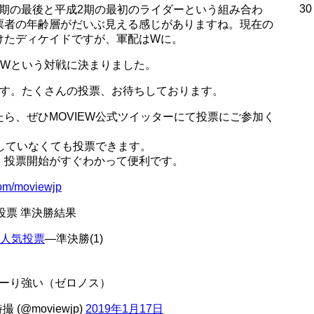
30
期の最後と平成2期の最初のライダーという組み合わ
票者の年齢層がだいぶ見える感じがありますね。現在の
けたディケイドですが、軍配はWに。
 Wという対戦に決まりました。
ます。たくさんの投票、お待ちしております。
ら、ぜひMOVIEW公式ツイッターにて投票にご参加く
ーしていなくても投票できます。
、投票開始がすぐわかって便利です。
.com/moviewjp
投票 準決勝結果
フ人気投票
―準決勝(1)
ーり強い（ゼロノス）
(@moviewjp)
2019年1月17日