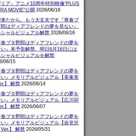
ミア』アニメ10周年特別映像“PLUS
TRA MOVIE”公開
2026/06/16
が来たから、もう大丈夫です『青春ブ
野郎はディアフレンドの夢を見ない』
ペシャルビジュアル解禁
2026/06/16
青春ブタ野郎はディアフレンドの夢を
ない』本予告解禁、明日6月16日には
ペシャルビジュアルを解禁
6/06/15
青春ブタ野郎はディアフレンドの夢を
ない』メモリアルビジュアル【美東美
er.】 解禁
2026/06/14
青春ブタ野郎はディアフレンドの夢を
ない』メモリアルビジュアル【広川卯
er.】 解禁
2026/06/07
青春ブタ野郎はディアフレンドの夢を
ない』メモリアルビジュアル【岩見沢
Ver.】 解禁
2026/05/31