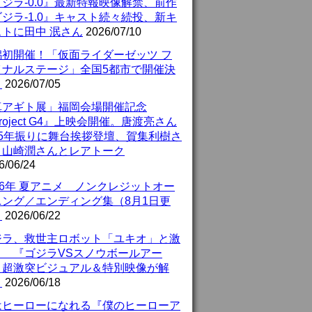
ジラ-0.0』最新特報映像解禁、前作
ジラ-1.0』キャスト続々続投、新キ
ストに田中 泯さん
2026/07/10
潟初開催！「仮面ライダーゼッツ フ
イナルステージ」全国5都市で開催決
！
2026/07/05
真アギト展」福岡会場開催記念
roject G4』上映会開催。唐渡亮さん
25年振りに舞台挨拶登壇、賀集利樹さ
、山崎潤さんとレアトーク
6/06/24
26年 夏アニメ ノンクレジットオー
ニング／エンディング集（8月1日更
）
2026/06/22
ジラ、救世主ロボット「ユキオ」と激
！ 『ゴジラVSスノウボールアー
』超激突ビジュアル＆特別映像が解
！
2026/06/18
はヒーローになれる『僕のヒーローア