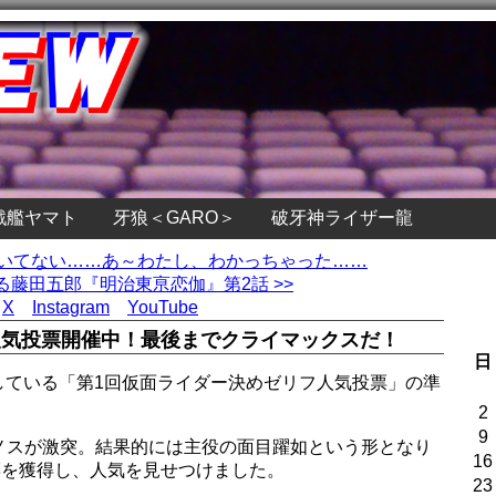
戦艦ヤマト
牙狼＜GARO＞
破牙神ライザー龍
動いてない……あ～わたし、わかっちゃった……
藤田五郎『明治東亰恋伽』第2話 >>
X
Instagram
YouTube
人気投票開催中！最後までクライマックスだ！
日
開催している「第1回仮面ライダー決めゼリフ人気投票」の準
2
9
ノスが激突。結果的には主役の面目躍如という形となり
16
票を獲得し、人気を見せつけました。
23