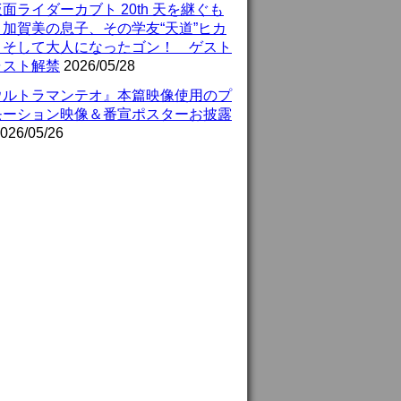
面ライダーカブト 20th 天を継ぐも
』加賀美の息子、その学友“天道”ヒカ
、そして大人になったゴン！ ゲスト
ャスト解禁
2026/05/28
ウルトラマンテオ』本篇映像使用のプ
モーション映像＆番宣ポスターお披露
026/05/26