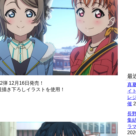
最
弾 12月16日発売！
真
規描き下ろしイラストを使用！
イ
レ
催
2
長野
集
ラマ
202