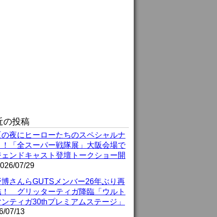
近の投稿
夏の夜にヒーローたちのスペシャルナ
ト！「全スーパー戦隊展」大阪会場で
ジェンドキャスト登壇トークショー開
026/07/29
博さんらGUTSメンバー26年ぶり再
結！ グリッターティガ降臨「ウルト
ンティガ30thプレミアムステージ」
6/07/13