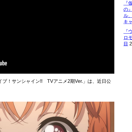
『仮
の
ル
キ
『
ロ
目
2
！サンシャイン!! TVアニメ2期Ver.」は、近日公