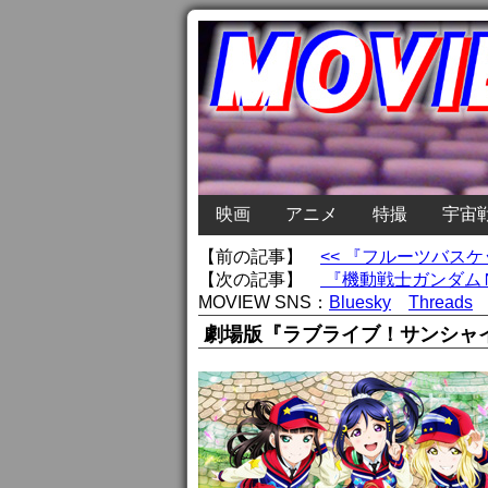
映画
アニメ
特撮
宇宙
【前の記事】
<< 『フルーツバス
【次の記事】
『機動戦士ガンダムＮ
MOVIEW SNS：
Bluesky
Threads
劇場版『ラブライブ！サンシャイ