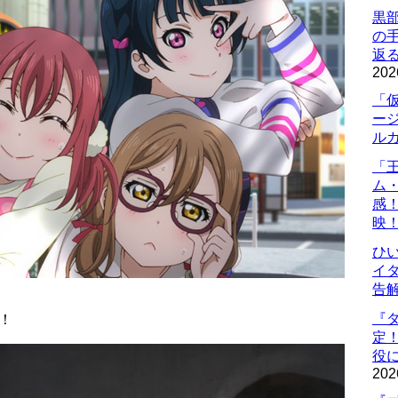
黒
の
返
202
「
ー
ル
「
ム
感
映
ひ
イダ
告
『
送！
定
役に
202