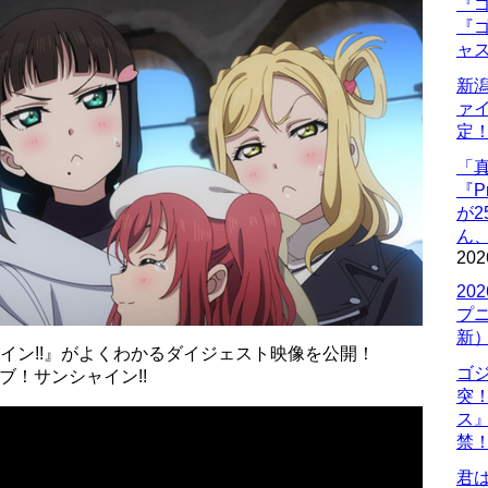
『ゴ
『ゴ
ャ
新
ァ
定
「
『P
が
ん
202
20
プ
新
イン!!』がよくわかるダイジェスト映像を公開！
ゴ
ブ！サンシャイン!!
突
ス
禁
君