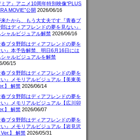
ミア』アニメ10周年特別映像“PLUS
TRA MOVIE”公開
2026/06/16
が来たから、もう大丈夫です『青春ブ
野郎はディアフレンドの夢を見ない』
ペシャルビジュアル解禁
2026/06/16
青春ブタ野郎はディアフレンドの夢を
ない』本予告解禁、明日6月16日には
ペシャルビジュアルを解禁
6/06/15
青春ブタ野郎はディアフレンドの夢を
ない』メモリアルビジュアル【美東美
er.】 解禁
2026/06/14
青春ブタ野郎はディアフレンドの夢を
ない』メモリアルビジュアル【広川卯
er.】 解禁
2026/06/07
青春ブタ野郎はディアフレンドの夢を
ない』メモリアルビジュアル【岩見沢
Ver.】 解禁
2026/05/31