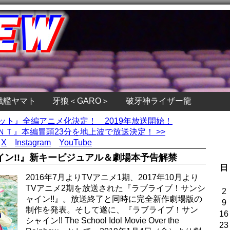
戦艦ヤマト
牙狼＜GARO＞
破牙神ライザー龍
ケット』全編アニメ化決定！ 2019年放送開始！
Ｔ』本編冒頭23分を地上波で放送決定！ >>
X
Instagram
YouTube
ン!!』新キービジュアル＆劇場本予告解禁
日
2016年7月よりTVアニメ1期、2017年10月より
TVアニメ2期を放送された『ラブライブ！サンシ
2
ャイン!!』。放送終了と同時に完全新作劇場版の
9
制作を発表。そして遂に、『ラブライブ！サン
16
シャイン!! The School Idol Movie Over the
23