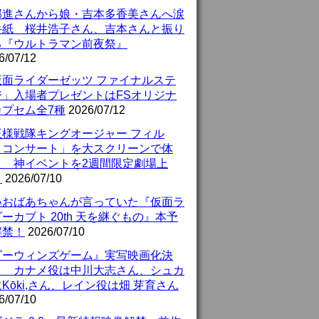
部進さんから娘・吉本多香美さんへ涙
手紙 桜井浩子さん、吉本さんと振り
る『ウルトラマン前夜祭』
6/07/12
仮面ライダーゼッツ ファイナルステ
ジ」入場者プレゼントはFSオリジナ
カプセム全7種
2026/07/12
王様戦隊キングオージャー フィル
・コンサート」を大スクリーンで体
！ 神イベントを2週間限定劇場上
！
2026/07/10
いおばあちゃんが言っていた『仮面ラ
ーカブト 20th 天を継ぐもの』本予
解禁！
2026/07/10
ダーウィンズゲーム』実写映画化決
！ カナメ役は中川大志さん、シュカ
Kōki,さん、レイン役は畑 芽育さん
6/07/10