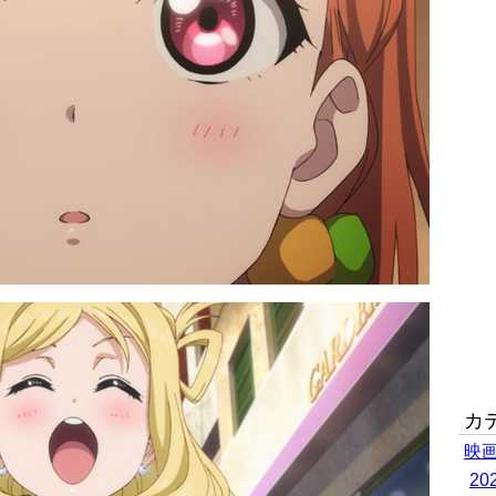
カ
映
2