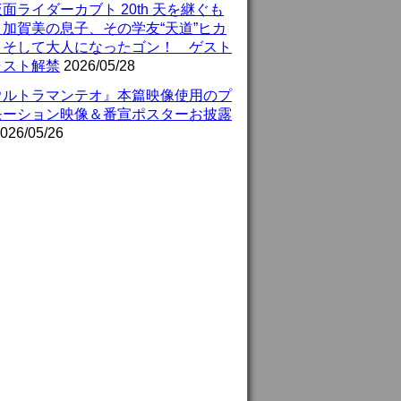
面ライダーカブト 20th 天を継ぐも
』加賀美の息子、その学友“天道”ヒカ
、そして大人になったゴン！ ゲスト
ャスト解禁
2026/05/28
ウルトラマンテオ』本篇映像使用のプ
モーション映像＆番宣ポスターお披露
026/05/26