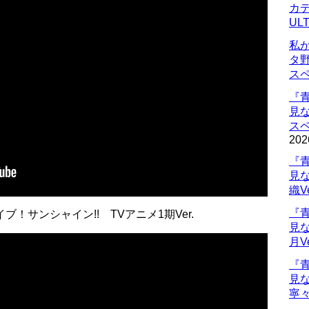
カデ
UL
私
タ
ス
『
見
ス
202
『
見
織V
『
！サンシャイン!! TVアニメ1期Ver.
見
月V
『
見
寧々