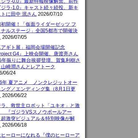
ジラ-0.0』最新特報映像解禁、前作
ジラ-1.0』キャスト続々続投、新キ
ストに田中 泯さん
2026/07/10
潟初開催！「仮面ライダーゼッツ フ
イナルステージ」全国5都市で開催決
！
2026/07/05
真アギト展」福岡会場開催記念
roject G4』上映会開催。唐渡亮さん
25年振りに舞台挨拶登壇、賀集利樹さ
、山崎潤さんとレアトーク
6/06/24
26年 夏アニメ ノンクレジットオー
ニング／エンディング集（8月1日更
）
2026/06/22
ジラ、救世主ロボット「ユキオ」と激
！ 『ゴジラVSスノウボールアー
』超激突ビジュアル＆特別映像が解
！
2026/06/18
はヒーローになれる『僕のヒーローア