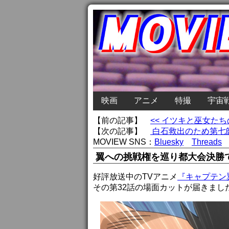
映画
アニメ
特撮
宇宙
【前の記事】
<< イツキと巫女たち
【次の記事】
白石救出のため第七師
MOVIEW SNS：
Bluesky
Threads
翼への挑戦権を巡り都大会決勝で
好評放送中のTVアニメ
『キャプテン
その第32話の場面カットが届きまし