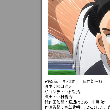
●第32話「打倒翼！ 日向対三杉」
脚本：樋口達人
絵コンテ：中村哲治
演出：中村哲治
総作画監督：渡辺はじめ、中島 渚
作画監督：福島豊明、志水よしこ、