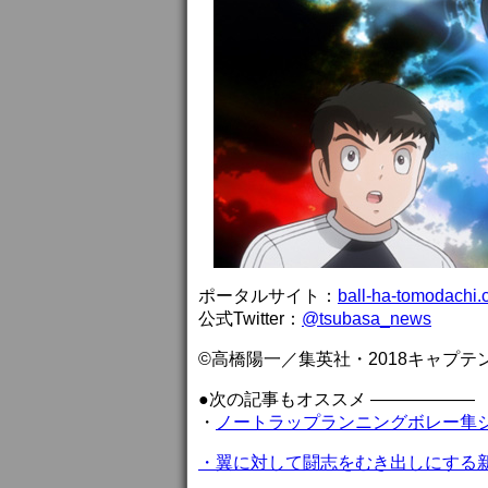
ポータルサイト：
ball-ha-tomodachi
公式Twitter：
@tsubasa_news
©高橋陽一／集英社・2018キャプ
●次の記事もオススメ ——————
・
ノートラップランニングボレー隼シ
・
翼に対して闘志をむき出しにする新