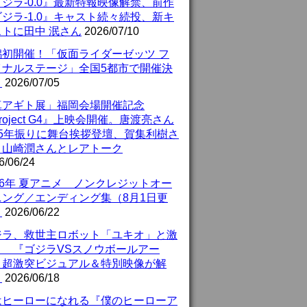
ジラ-0.0』最新特報映像解禁、前作
ジラ-1.0』キャスト続々続投、新キ
ストに田中 泯さん
2026/07/10
潟初開催！「仮面ライダーゼッツ フ
イナルステージ」全国5都市で開催決
！
2026/07/05
真アギト展」福岡会場開催記念
roject G4』上映会開催。唐渡亮さん
25年振りに舞台挨拶登壇、賀集利樹さ
、山崎潤さんとレアトーク
6/06/24
26年 夏アニメ ノンクレジットオー
ニング／エンディング集（8月1日更
）
2026/06/22
ジラ、救世主ロボット「ユキオ」と激
！ 『ゴジラVSスノウボールアー
』超激突ビジュアル＆特別映像が解
！
2026/06/18
はヒーローになれる『僕のヒーローア