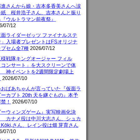
部進さんから娘・吉本多香美さんへ涙
手紙 桜井浩子さん、吉本さんと振り
る『ウルトラマン前夜祭』
6/07/12
仮面ライダーゼッツ ファイナルステ
ジ」入場者プレゼントはFSオリジナ
カプセム全7種
2026/07/12
王様戦隊キングオージャー フィル
・コンサート」を大スクリーンで体
！ 神イベントを2週間限定劇場上
！
2026/07/10
いおばあちゃんが言っていた『仮面ラ
ーカブト 20th 天を継ぐもの』本予
解禁！
2026/07/10
ダーウィンズゲーム』実写映画化決
！ カナメ役は中川大志さん、シュカ
Kōki,さん、レイン役は畑 芽育さん
6/07/10