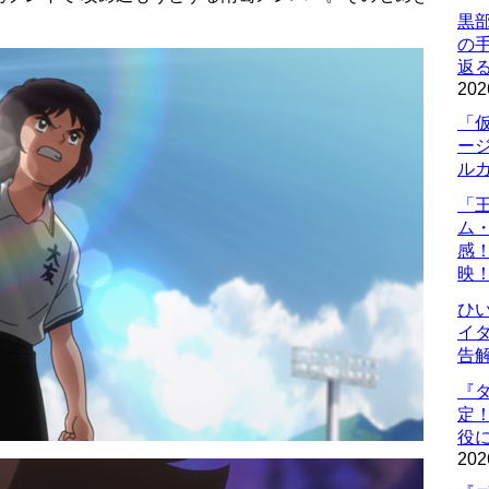
黒
の
返
202
「
ー
ル
「
ム
感
映
ひ
イダ
告
『
定
役に
202