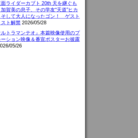
面ライダーカブト 20th 天を継ぐも
』加賀美の息子、その学友“天道”ヒカ
、そして大人になったゴン！ ゲスト
ャスト解禁
2026/05/28
ウルトラマンテオ』本篇映像使用のプ
モーション映像＆番宣ポスターお披露
026/05/26