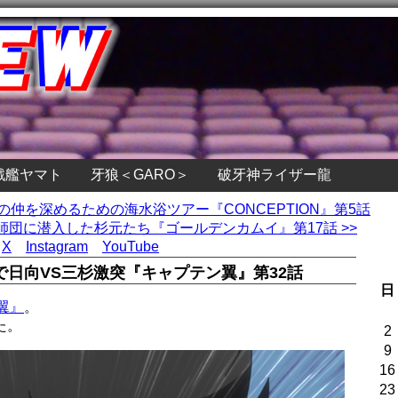
戦艦ヤマト
牙狼＜GARO＞
破牙神ライザー龍
の仲を深めるための海水浴ツアー『CONCEPTION』第5話
団に潜入した杉元たち『ゴールデンカムイ』第17話 >>
X
Instagram
YouTube
日向VS三杉激突『キャプテン翼』第32話
日
翼』
。
た。
2
9
16
23