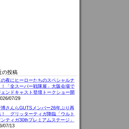
近の投稿
夏の夜にヒーローたちのスペシャルナ
ト！「全スーパー戦隊展」大阪会場で
ジェンドキャスト登壇トークショー開
026/07/29
博さんらGUTSメンバー26年ぶり再
結！ グリッターティガ降臨「ウルト
ンティガ30thプレミアムステージ」
6/07/13