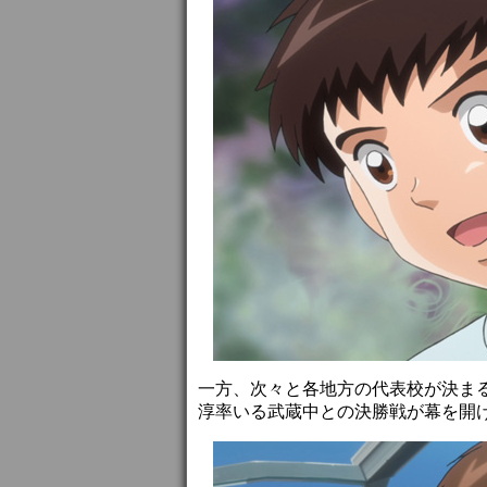
一方、次々と各地方の代表校が決ま
淳率いる武蔵中との決勝戦が幕を開