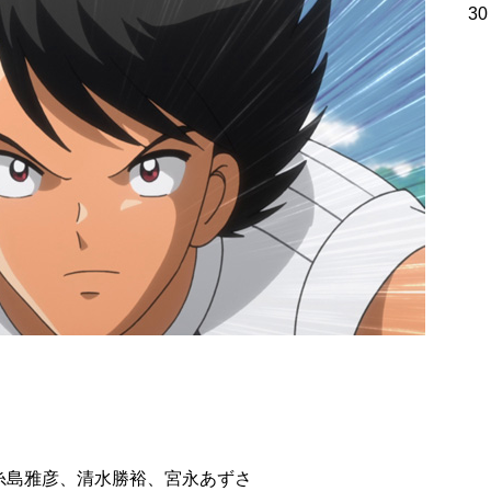
30
糸島雅彦、清水勝裕、宮永あずさ