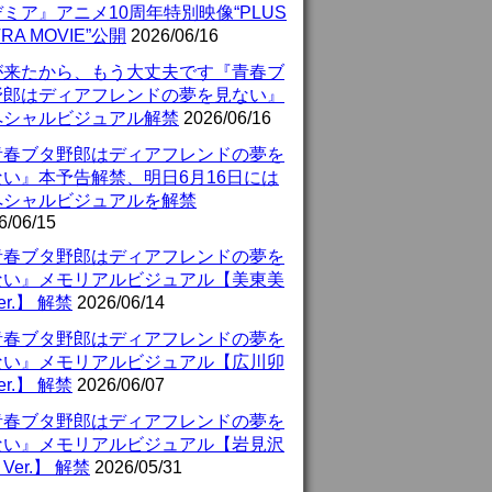
ミア』アニメ10周年特別映像“PLUS
TRA MOVIE”公開
2026/06/16
が来たから、もう大丈夫です『青春ブ
野郎はディアフレンドの夢を見ない』
ペシャルビジュアル解禁
2026/06/16
青春ブタ野郎はディアフレンドの夢を
ない』本予告解禁、明日6月16日には
ペシャルビジュアルを解禁
6/06/15
青春ブタ野郎はディアフレンドの夢を
ない』メモリアルビジュアル【美東美
er.】 解禁
2026/06/14
青春ブタ野郎はディアフレンドの夢を
ない』メモリアルビジュアル【広川卯
er.】 解禁
2026/06/07
青春ブタ野郎はディアフレンドの夢を
ない』メモリアルビジュアル【岩見沢
Ver.】 解禁
2026/05/31