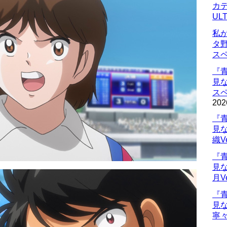
カデ
UL
私
タ
ス
『
見
ス
202
『
見
織V
『
見
月V
『
見
寧々