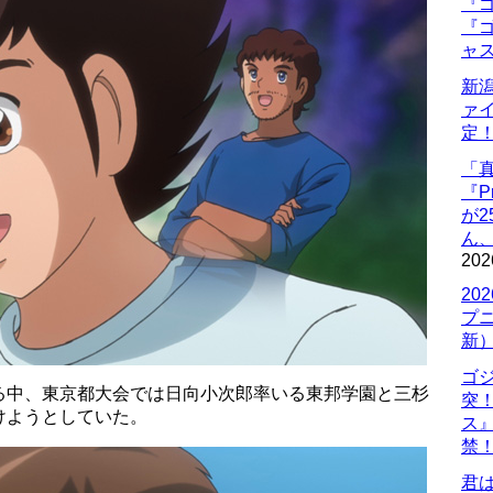
『ゴ
『ゴ
ャ
新
ァ
定
「
『P
が
ん
202
20
プ
新
ゴ
る中、東京都大会では日向小次郎率いる東邦学園と三杉
突
けようとしていた。
ス
禁
君