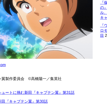
『仮
の
ル
キ
『
ロ
目
2
.com
テン翼製作委員会 ©高橋陽一／集英社
ュートに挑む新田『キャプテン翼』第31話
田『キャプテン翼』第30話