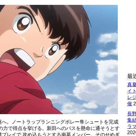
最
真
イ
レ
催
2
長野
集
盤へ。ノートラップランニングボレー隼シュートを完成
ラマ
体の力で得点を挙げる。新田へのパスを懸命に通そうとす
202
携プレイで 攻め込もうとする南葛メンバー。そのせめぎ