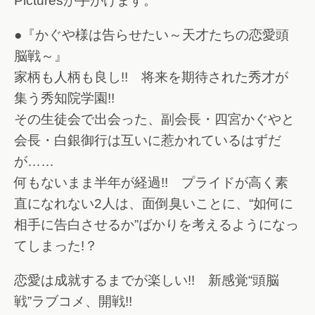
Picturesが手がけます。
●『かぐや様は告らせたい～天才たちの恋愛頭
脳戦～』
家柄も人柄も良し!! 将来を期待された秀才が
集う秀知院学園!!
その生徒会で出会った、副会長・四宮かぐやと
会長・白銀御行は互いに惹かれているはずだ
が……
何もないまま半年が経過!! プライドが高く素
直になれない2人は、面倒臭いことに、“如何に
相手に告白させるか”ばかりを考えるようになっ
てしまった!？
恋愛は成就するまでが楽しい!! 新感覚“頭脳
戦”ラブコメ、開戦!!