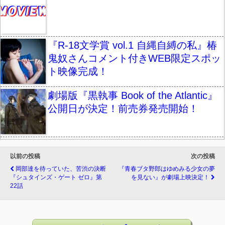
『R-18文学賞 vol.1 自縄自縛の私』椿
鬼奴さんコメント付きWEB限定スポッ
ト映像完成！
劇場版『黒執事 Book of the Atlantic』
公開日が決定！前売券発売開始！
以前の投稿
次の投稿
岡部達を待っていた、苦渋の決断
『青春ブタ野郎はゆめみる少女の夢
『シュタインズ・ゲート ゼロ』第
を見ない』が劇場上映決定！
22話