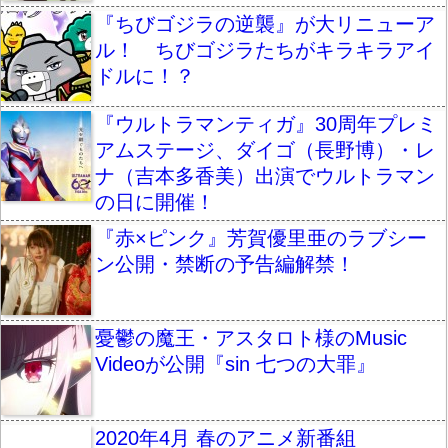
『ちびゴジラの逆襲』が大リニューア
ル！ ちびゴジラたちがキラキラアイ
ドルに！？
『ウルトラマンティガ』30周年プレミ
アムステージ、ダイゴ（長野博）・レ
ナ（吉本多香美）出演でウルトラマン
の日に開催！
『赤×ピンク』芳賀優里亜のラブシー
ン公開・禁断の予告編解禁！
憂鬱の魔王・アスタロト様のMusic
Videoが公開『sin 七つの大罪』
2020年4月 春のアニメ新番組