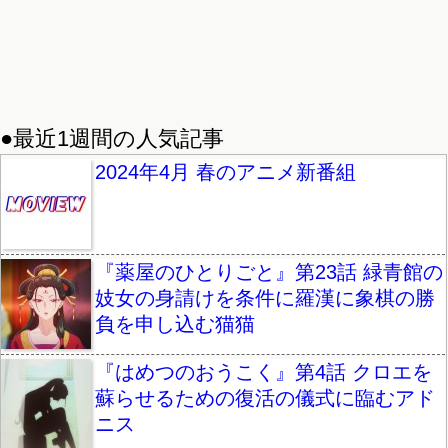
●最近1週間の人気記事
2024年4月 春のアニメ新番組
『薬屋のひとりごと』第23話 緑青館の
妓女の身請けを条件に羅漢に象棋の勝
負を申し込む猫猫
『はめつのおうこく』第4話 クロエを
蘇らせるための復活の儀式に臨むアド
ニス