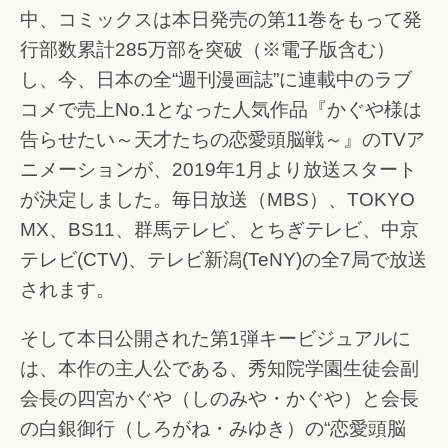
中、コミックスは本日発売の第11巻をもって発
行部数累計285万部を突破（※電子版含む）
し、今、日本の全“週刊漫画誌”に連載中のラブ
コメで売上No.1となった人気作品『かぐや様は
告らせたい～天才たちの恋愛頭脳戦～』のTVア
ニメーションが、2019年1月より放送スタート
が決定しました。毎日放送（MBS）、TOKYO
MX、BS11、群馬テレビ、とちぎテレビ、中京
テレビ(CTV)、テレビ新潟(TeNY)の全7局で放送
されます。
そして本日公開された第1弾キービジュアルに
は、本作の主人公である、秀知院学園生徒会副
会長の四宮かぐや（しのみや・かぐや）と会長
の白銀御行（しろがね・みゆき）の“恋愛頭脳