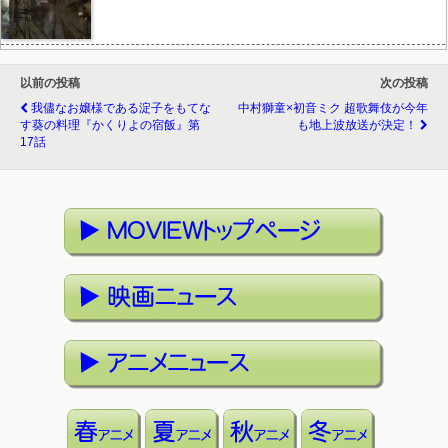
以前の投稿
次の投稿
我儘なお嬢様である淀子をもてな
中村獅童×初音ミク 超歌舞伎が今年
す葵の料理『かくりよの宿飯』第
も地上波放送が決定！
17話