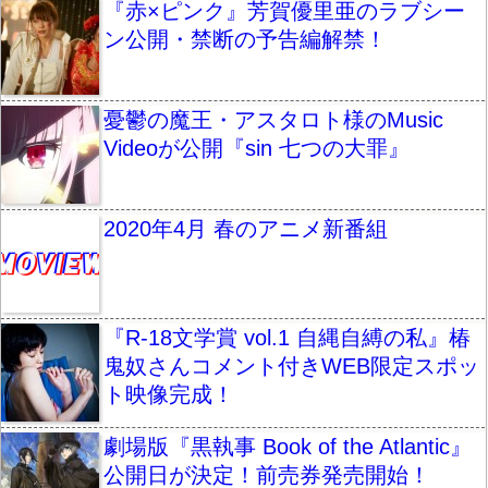
『赤×ピンク』芳賀優里亜のラブシー
ン公開・禁断の予告編解禁！
憂鬱の魔王・アスタロト様のMusic
Videoが公開『sin 七つの大罪』
2020年4月 春のアニメ新番組
『R-18文学賞 vol.1 自縄自縛の私』椿
鬼奴さんコメント付きWEB限定スポッ
ト映像完成！
劇場版『黒執事 Book of the Atlantic』
公開日が決定！前売券発売開始！