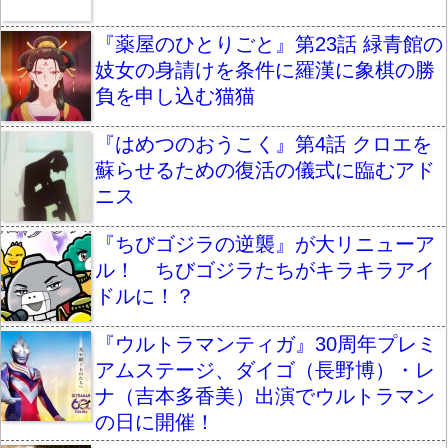
『薬屋のひとりごと』第23話 緑青館の
妓女の身請けを条件に羅漢に象棋の勝
負を申し込む猫猫
『はめつのおうこく』第4話 クロエを
蘇らせるための復活の儀式に臨むアド
ニス
『ちびゴジラの逆襲』が大リニューア
ル！ ちびゴジラたちがキラキラアイ
ドルに！？
『ウルトラマンティガ』30周年プレミ
アムステージ、ダイゴ（長野博）・レ
ナ（吉本多香美）出演でウルトラマン
の日に開催！