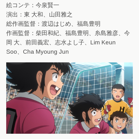
絵コンテ：今泉賢一
演出：東 大和、山田雅之
総作画監督：渡辺はじめ、福島豊明
作画監督：柴田和紀、福島豊明、糸島雅彦、今
岡 大、前田義宏、志水よし子、Lim Keun
Soo、Cha Myoung Jun