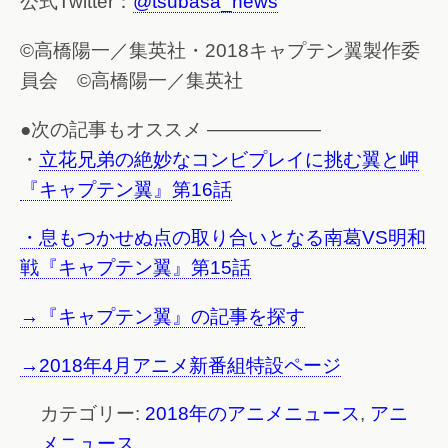
公式Twitter：
@tsubasa_news
©高橋陽一／集英社・2018キャプテン翼製作委
員会 ©高橋陽一／集英社
●次の記事もオススメ ——————
・
立花兄弟の絶妙なコンビプレイに挑む翼と岬
『キャプテン翼』第16話
・
息もつかせぬ点の取り合いとなる南葛VS明和
戦『キャプテン翼』第15話
→『キャプテン翼』の記事を探す
→2018年4月アニメ新番組特設ページ
カテゴリー:
2018年のアニメニュース
,
アニ
メニュース