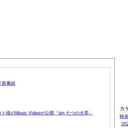
ニメ新番組
カ
のMusic Videoが公開『sin 七つの大罪』
映
2