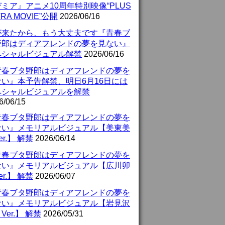
ミア』アニメ10周年特別映像“PLUS
TRA MOVIE”公開
2026/06/16
が来たから、もう大丈夫です『青春ブ
野郎はディアフレンドの夢を見ない』
ペシャルビジュアル解禁
2026/06/16
青春ブタ野郎はディアフレンドの夢を
ない』本予告解禁、明日6月16日には
ペシャルビジュアルを解禁
6/06/15
青春ブタ野郎はディアフレンドの夢を
ない』メモリアルビジュアル【美東美
er.】 解禁
2026/06/14
青春ブタ野郎はディアフレンドの夢を
ない』メモリアルビジュアル【広川卯
er.】 解禁
2026/06/07
青春ブタ野郎はディアフレンドの夢を
ない』メモリアルビジュアル【岩見沢
Ver.】 解禁
2026/05/31