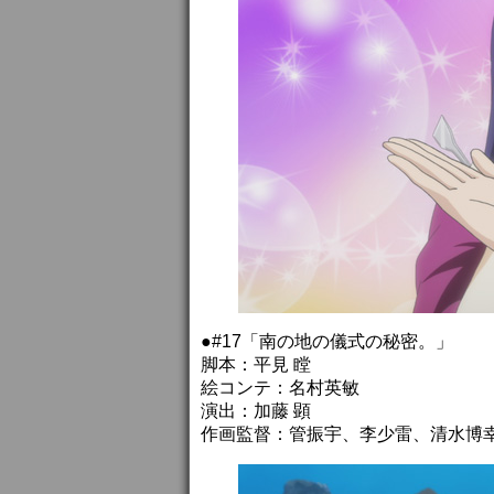
●#17「南の地の儀式の秘密。」
脚本：平見 瞠
絵コンテ：名村英敏
演出：加藤 顕
作画監督：管振宇、李少雷、清水博