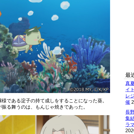
最
真
イ
レ
嬢様である淀子の持て成しをすることになった葵。
催
2
が振る舞うのは、もんじゃ焼きであった。
長野
集
ラマ
202