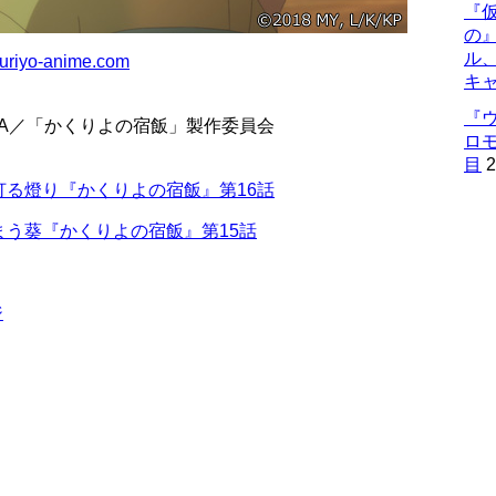
『仮
の
ル
uriyo-anime.com
キ
『
OKAWA／「かくりよの宿飯」製作委員会
ロ
目
2
る燈り『かくりよの宿飯』第16話
う葵『かくりよの宿飯』第15話
ジ