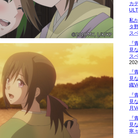
カデ
UL
私
タ
ス
『
見
ス
202
『
見
織V
『
見
月V
『
見
寧々