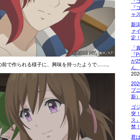
『ゴ
『ゴ
ャ
新
ァ
定
「
『P
が
の前で作られる様子に、興味を持ったようで……。
ん
202
20
プ
新
ゴ
突
ス
禁
君