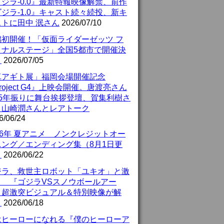
ジラ-0.0』最新特報映像解禁、前作
ジラ-1.0』キャスト続々続投、新キ
ストに田中 泯さん
2026/07/10
潟初開催！「仮面ライダーゼッツ フ
イナルステージ」全国5都市で開催決
！
2026/07/05
真アギト展」福岡会場開催記念
roject G4』上映会開催。唐渡亮さん
25年振りに舞台挨拶登壇、賀集利樹さ
、山崎潤さんとレアトーク
6/06/24
26年 夏アニメ ノンクレジットオー
ニング／エンディング集（8月1日更
）
2026/06/22
ジラ、救世主ロボット「ユキオ」と激
！ 『ゴジラVSスノウボールアー
』超激突ビジュアル＆特別映像が解
！
2026/06/18
はヒーローになれる『僕のヒーローア