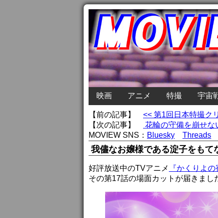
映画
アニメ
特撮
宇宙
【前の記事】
<< 第1回日本特撮
【次の記事】
花輪の守備を崩せない
MOVIEW SNS：
Bluesky
Threads
我儘なお嬢様である淀子をもて
好評放送中のTVアニメ
『かくりよの
その第17話の場面カットが届きまし