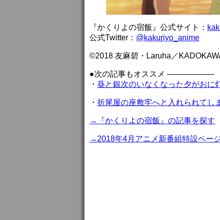
『かくりよの宿飯』公式サイト：
kak
公式Twitter：
@kakuriyo_anime
©2018 友麻碧・Laruha／KAD
●次の記事もオススメ ——————
・
葵と銀次のいなくなった夕がおに灯
・
折尾屋の座敷牢へと入れられてしま
→『かくりよの宿飯』の記事を探す
→2018年4月アニメ新番組特設ペー