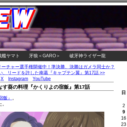
戦艦ヤマト
牙狼＜GARO＞
破牙神ライザー龍
クリーチャー選手権開催中！準決勝、決勝はガメラ同士か？
、リードを許した南葛『キャプテン翼』第17話 >>
X
Instagram
YouTube
なす葵の料理『かくりよの宿飯』第17話
日
宿飯』
。
た。
2
9
16
23