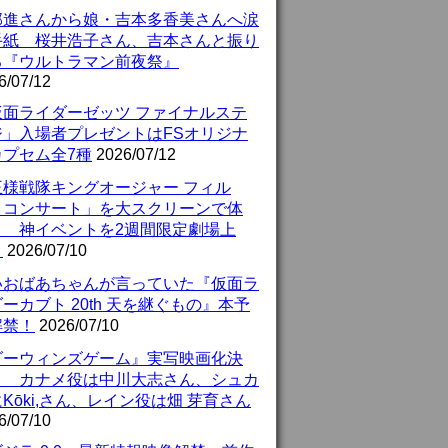
部進さんから娘・吉本多香美さんへ涙
手紙 桜井浩子さん、吉本さんと振り
る『ウルトラマン前夜祭』
6/07/12
仮面ライダーゼッツ ファイナルステ
ジ」入場者プレゼントはFSオリジナ
カプセム全7種
2026/07/12
王様戦隊キングオージャー フィル
・コンサート」を大スクリーンで体
！ 神イベントを2週間限定劇場上
！
2026/07/10
いおばあちゃんが言っていた『仮面ラ
ーカブト 20th 天を継ぐもの』本予
解禁！
2026/07/10
ダーウィンズゲーム』実写映画化決
！ カナメ役は中川大志さん、シュカ
Kōki,さん、レイン役は畑 芽育さん
6/07/10