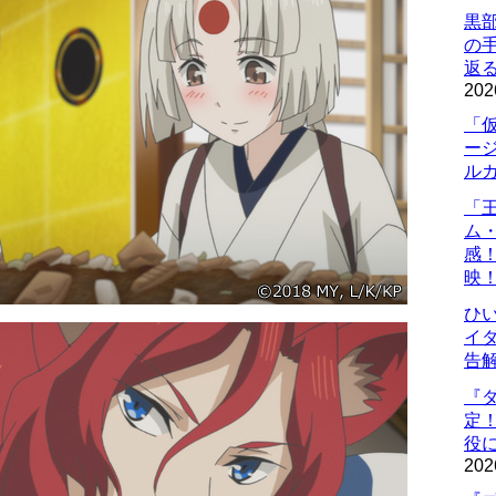
黒
の
返
202
「
ー
ル
「
ム
感
映
ひ
イダ
告
『
定
役に
202