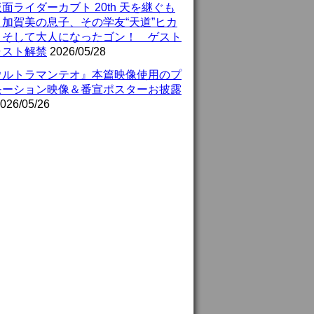
面ライダーカブト 20th 天を継ぐも
』加賀美の息子、その学友“天道”ヒカ
、そして大人になったゴン！ ゲスト
ャスト解禁
2026/05/28
ウルトラマンテオ』本篇映像使用のプ
モーション映像＆番宣ポスターお披露
026/05/26