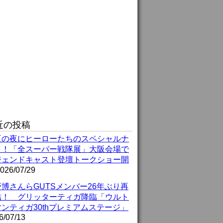
近の投稿
夏の夜にヒーローたちのスペシャルナ
ト！「全スーパー戦隊展」大阪会場で
ジェンドキャスト登壇トークショー開
026/07/29
博さんらGUTSメンバー26年ぶり再
結！ グリッターティガ降臨「ウルト
ンティガ30thプレミアムステージ」
6/07/13