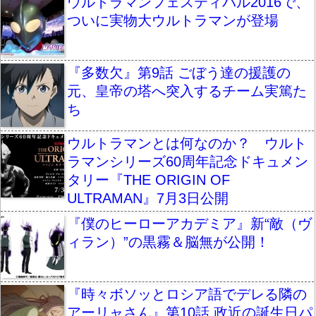
ウルトラマンフェスティバル2016で、
ついに実物大ウルトラマンが登場
『多数欠』第9話 ごぼう達の援護の
元、皇帝の塔へ突入するチーム実篤た
ち
ウルトラマンとは何なのか？ ウルト
ラマンシリーズ60周年記念ドキュメン
タリー『THE ORIGIN OF
ULTRAMAN』7月3日公開
『僕のヒーローアカデミア』新“敵（ヴ
ィラン）”の黒霧＆脳無が公開！
『時々ボソッとロシア語でデレる隣の
アーリャさん』第10話 政近の誕生日パ