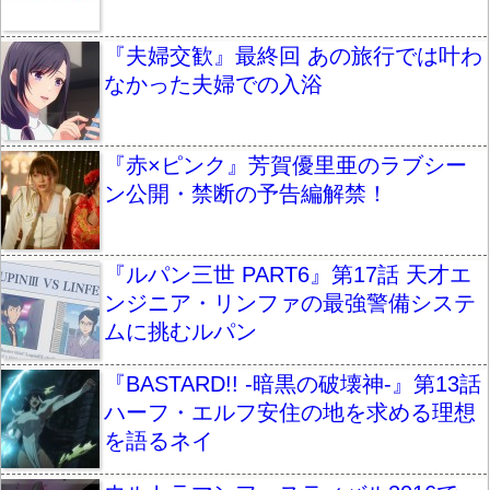
『夫婦交歓』最終回 あの旅行では叶わ
なかった夫婦での入浴
『赤×ピンク』芳賀優里亜のラブシー
ン公開・禁断の予告編解禁！
『ルパン三世 PART6』第17話 天才エ
ンジニア・リンファの最強警備システ
ムに挑むルパン
『BASTARD!! -暗黒の破壊神-』第13話
ハーフ・エルフ安住の地を求める理想
を語るネイ