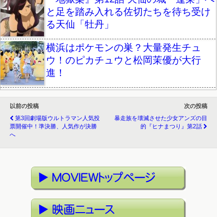
と足を踏み入れる佐切たちを待ち受け
る天仙「牡丹」
横浜はポケモンの巣？大量発生チュ
ウ！のピカチュウと松岡茉優が大行
進！
以前の投稿
次の投稿
第3回劇場版ウルトラマン人気投
暴走族を壊滅させた少女アンズの目
票開催中！準決勝、人気作が決勝
的『ヒナまつり』第2話
へ