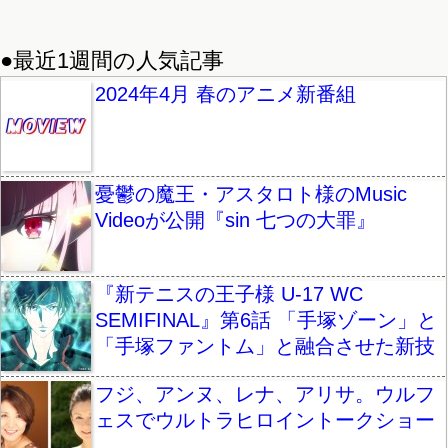
●最近1週間の人気記事
2024年4月 春のアニメ新番組
憂鬱の魔王・アスタロト様のMusic
Videoが公開『sin 七つの大罪』
『新テニスの王子様 U-17 WC
SEMIFINAL』第6話 「手塚ゾーン」と
「手塚ファントム」と融合させた新技
フジ、アンヌ、レナ、アリサ。ウルフ
ェスでウルトラヒロイントークショー