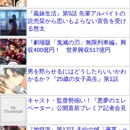
『義妹生活』第5話 先輩アルバイトの
読売栞から思いもよらない宣告を受け
る悠太
『劇場版「鬼滅の刃」無限列車編』興
収400億円！ 世界興収517億円
男を黙らせるにはどうしたらいいかわ
かるか？『25歳の女子高生』第1話
キャスト・監督勢揃い！『悪夢のエレ
ベーター』公開直前プレミア記者会見
『地獄楽』第12話 天仙の城「蓬莱」へ