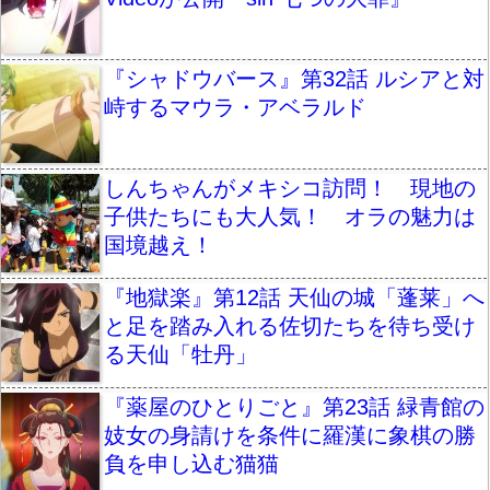
『シャドウバース』第32話 ルシアと対
峙するマウラ・アベラルド
しんちゃんがメキシコ訪問！ 現地の
子供たちにも大人気！ オラの魅力は
国境越え！
『地獄楽』第12話 天仙の城「蓬莱」へ
と足を踏み入れる佐切たちを待ち受け
る天仙「牡丹」
『薬屋のひとりごと』第23話 緑青館の
妓女の身請けを条件に羅漢に象棋の勝
負を申し込む猫猫