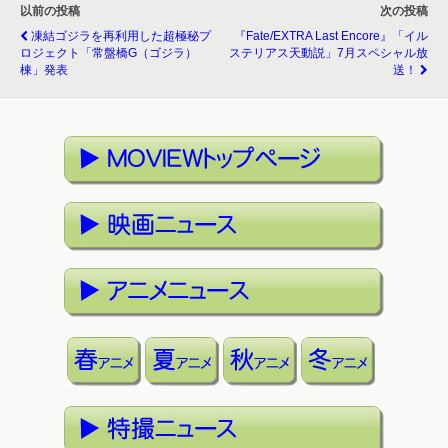
以前の投稿
次の投稿
凍結ゴジラを再利用した超極秘プ
『Fate/EXTRA Last Encore』「イル
ロジェクト「常盤橋G（ゴジラ）
ステリアス天動説」7月スペシャル放
棟」発表
送！