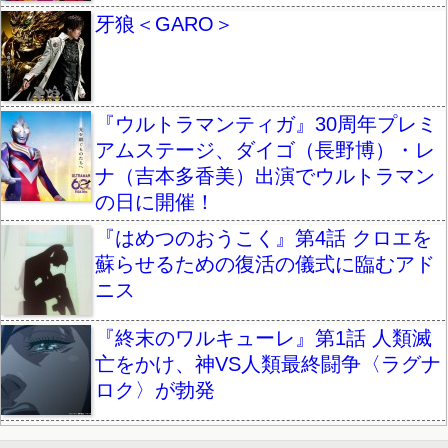
牙狼＜GARO＞
『ウルトラマンティガ』30周年プレミ
アムステージ、ダイゴ（長野博）・レ
ナ（吉本多香美）出演でウルトラマン
の日に開催！
『はめつのおうこく』第4話 クロエを
蘇らせるための復活の儀式に臨むアド
ニス
『終末のワルキューレ』第1話 人類滅
亡をかけ、神VS人類最終闘争〈ラグナ
ロク〉が勃発