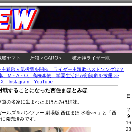
戦艦ヤマト
牙狼＜GARO＞
破牙神ライザー龍
ダー主題歌人気投票を開催！ライダー主題歌ベストソングは？
、M・A・O、高橋李依 学園生活部が朗読劇を披露 >>
X
Instagram
YouTube
対戦することになった西住まほとみほ
日
車道の名家に生まれたまほとみほ姉妹。
2
ルズ＆パンツァー 劇場版 西住まほ 水着ver.」と「西
9
すでに発売済みです。
16
23