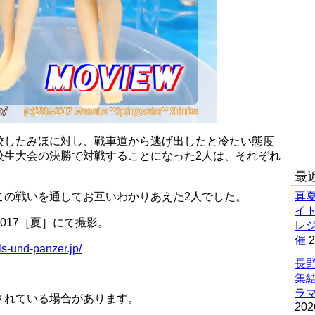
校したみほに対し、戦車道から逃げ出したと冷たい態度
校生大会の決勝で対戦することになった2人は、それぞれ
最
真
この戦いを通してお互いわかりあえた2人でした。
イ
2017［夏］にて撮影。
レ
催
2
rls-und-panzer.jp/
長野
集
ラマ
されている場合があります。
202