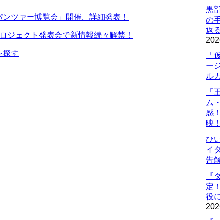
黒
パンツァー博覧会」開催、詳細発表！
の
返
プロジェクト発表会で新情報続々解禁！
202
を探す
「
ー
ル
「
ム
感
映
ひ
イダ
告
『
定
役に
202