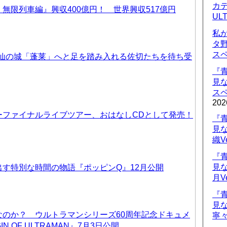
カデ
無限列車編』興収400億円！ 世界興収517億円
UL
私
タ
ス
天仙の城「蓬莱」へと足を踏み入れる佐切たちを待ち受
『
見
ス
202
ーファイナルライブツアー、おはなしCDとして発売！
『
見
織V
『
見
す特別な時間の物語『ポッピンQ』12月公開
月V
『
見
なのか？ ウルトラマンシリーズ60周年記念ドキュメ
寧々
IN OF ULTRAMAN』7月3日公開