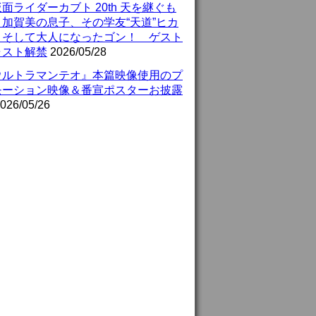
面ライダーカブト 20th 天を継ぐも
』加賀美の息子、その学友“天道”ヒカ
、そして大人になったゴン！ ゲスト
ャスト解禁
2026/05/28
ウルトラマンテオ』本篇映像使用のプ
モーション映像＆番宣ポスターお披露
026/05/26