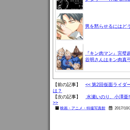
男を黙らせるにはどう
『キン肉マン』完璧
谷明さんはキン肉真
【前の記事】
<< 第2回仮面ライ
は？
【次の記事】
水瀬いのり、小澤亜
>>
映画・アニメ・特撮写真館
2017/10/