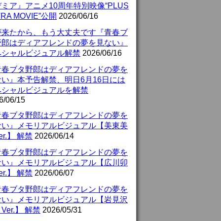
ミア』アニメ10周年特別映像“PLUS
TRA MOVIE”公開
2026/06/16
が来たから、もう大丈夫です『青春ブ
野郎はディアフレンドの夢を見ない』
ペシャルビジュアル解禁
2026/06/16
青春ブタ野郎はディアフレンドの夢を
ない』本予告解禁、明日6月16日には
ペシャルビジュアルを解禁
6/06/15
青春ブタ野郎はディアフレンドの夢を
ない』メモリアルビジュアル【美東美
er.】 解禁
2026/06/14
青春ブタ野郎はディアフレンドの夢を
ない』メモリアルビジュアル【広川卯
er.】 解禁
2026/06/07
青春ブタ野郎はディアフレンドの夢を
ない』メモリアルビジュアル【岩見沢
Ver.】 解禁
2026/05/31