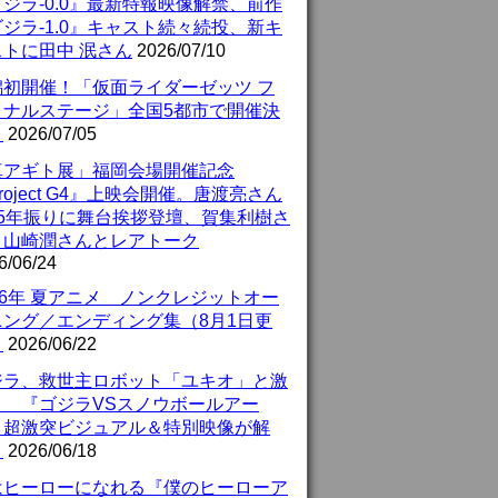
ジラ-0.0』最新特報映像解禁、前作
ジラ-1.0』キャスト続々続投、新キ
ストに田中 泯さん
2026/07/10
潟初開催！「仮面ライダーゼッツ フ
イナルステージ」全国5都市で開催決
！
2026/07/05
真アギト展」福岡会場開催記念
roject G4』上映会開催。唐渡亮さん
25年振りに舞台挨拶登壇、賀集利樹さ
、山崎潤さんとレアトーク
6/06/24
26年 夏アニメ ノンクレジットオー
ニング／エンディング集（8月1日更
）
2026/06/22
ジラ、救世主ロボット「ユキオ」と激
！ 『ゴジラVSスノウボールアー
』超激突ビジュアル＆特別映像が解
！
2026/06/18
はヒーローになれる『僕のヒーローア