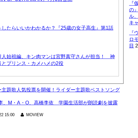
『仮
の
ル
キ
したらいいかわかるか？『25歳の女子高生』第1話
『
ロ
目
2
超人始祖編、キン肉マンは宮野真守さんが担当！ 神
弓とプリンス・カメハメの2役
ダー主題歌人気投票を開催！ライダー主題歌ベストソング
李、M・A・O、高橋李依 学園生活部が朗読劇を披露
22 15:00
MOVIEW