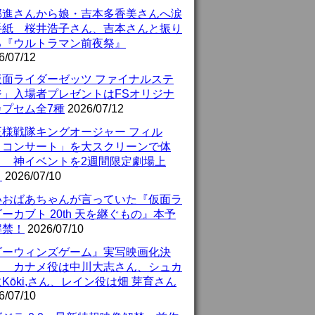
部進さんから娘・吉本多香美さんへ涙
手紙 桜井浩子さん、吉本さんと振り
る『ウルトラマン前夜祭』
6/07/12
仮面ライダーゼッツ ファイナルステ
ジ」入場者プレゼントはFSオリジナ
カプセム全7種
2026/07/12
王様戦隊キングオージャー フィル
・コンサート」を大スクリーンで体
！ 神イベントを2週間限定劇場上
！
2026/07/10
いおばあちゃんが言っていた『仮面ラ
ーカブト 20th 天を継ぐもの』本予
解禁！
2026/07/10
ダーウィンズゲーム』実写映画化決
！ カナメ役は中川大志さん、シュカ
Kōki,さん、レイン役は畑 芽育さん
6/07/10