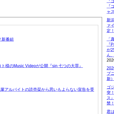
『ゴ
『ゴ
ャ
新
ァ
定
「
ニメ新番組
『P
が
ん
202
のMusic Videoが公開『sin 七つの大罪』
20
プ
新
ゴ
先輩アルバイトの読売栞から思いもよらない宣告を受
突
ス
禁
君