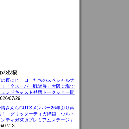
近の投稿
夏の夜にヒーローたちのスペシャルナ
ト！「全スーパー戦隊展」大阪会場で
ジェンドキャスト登壇トークショー開
026/07/29
博さんらGUTSメンバー26年ぶり再
結！ グリッターティガ降臨「ウルト
ンティガ30thプレミアムステージ」
6/07/13