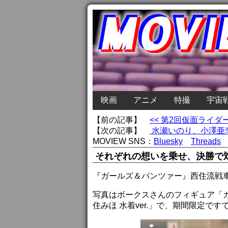
映画
アニメ
特撮
宇宙
【前の記事】
<< 第2回仮面ライ
【次の記事】
水瀬いのり、小澤亜李
MOVIEW SNS：
Bluesky
Threads
それぞれの想いを乗せ、決勝で
『ガールズ＆パンツァー』西住流戦
写真はボークスさんのフィギュア「ガー
住みほ 水着ver.」で、期間限定で