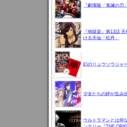
『劇場版「鬼滅の刃」
『地獄楽』第12話 
ける天仙「牡丹」
幻のリュウソウジャ
少女たちの絆が生み出
ウルトラマンとは何
ンタリー『THE ORIG