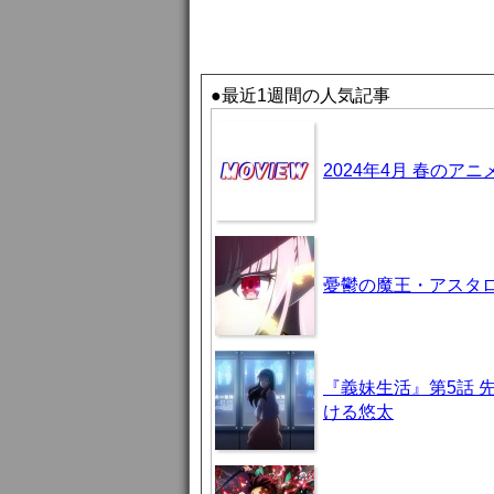
●最近1週間の人気記事
2024年4月 春のア
憂鬱の魔王・アスタロト様
『義妹生活』第5話 
ける悠太