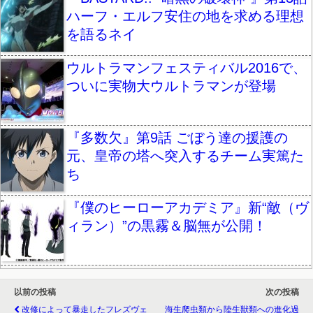
ハーフ・エルフ安住の地を求める理想
を語るネイ
ウルトラマンフェスティバル2016で、
ついに実物大ウルトラマンが登場
『多数欠』第9話 ごぼう達の援護の
元、皇帝の塔へ突入するチーム実篤た
ち
『僕のヒーローアカデミア』新“敵（ヴ
ィラン）”の黒霧＆脳無が公開！
以前の投稿
次の投稿
改修によって暴走したフレズヴェ
海生爬虫類から陸生獣類への進化過