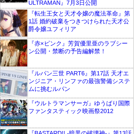
ULTRAMAN』7月3日公開
『転生王女と天才令嬢の魔法革命』第
1話 婚約破棄をつきつけられた天才公
爵令嬢ユフィリア
『赤×ピンク』芳賀優里亜のラブシー
ン公開・禁断の予告編解禁！
『ルパン三世 PART6』第17話 天才エ
ンジニア・リンファの最強警備システ
ムに挑むルパン
『ウルトラマンサーガ』ゆうばり国際
ファンタスティック映画祭2012
『BASTARD!! -暗黒の破壊神-』第13話