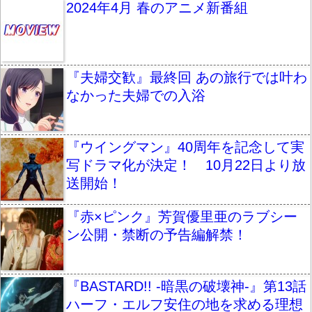
2024年4月 春のアニメ新番組
『夫婦交歓』最終回 あの旅行では叶わ
なかった夫婦での入浴
『ウイングマン』40周年を記念して実
写ドラマ化が決定！ 10月22日より放
送開始！
『赤×ピンク』芳賀優里亜のラブシー
ン公開・禁断の予告編解禁！
『BASTARD!! -暗黒の破壊神-』第13話
ハーフ・エルフ安住の地を求める理想