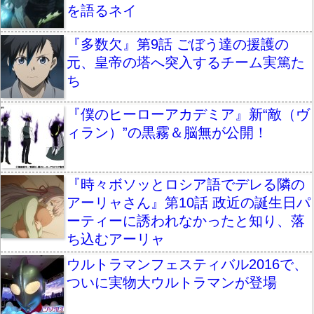
を語るネイ
『多数欠』第9話 ごぼう達の援護の
元、皇帝の塔へ突入するチーム実篤た
ち
『僕のヒーローアカデミア』新“敵（ヴ
ィラン）”の黒霧＆脳無が公開！
『時々ボソッとロシア語でデレる隣の
アーリャさん』第10話 政近の誕生日パ
ーティーに誘われなかったと知り、落
ち込むアーリャ
ウルトラマンフェスティバル2016で、
ついに実物大ウルトラマンが登場