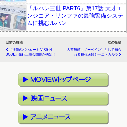
『ルパン三世 PART6』第17話 天才エ
ンジニア・リンファの最強警備システ
ムに挑むルパン
以前の投稿
次の投稿
『神撃のバハムート VIRGIN
人畜無頼（ノーペイン）として知ら
SOUL』先行上映会開催が決定！
れる最強医師シーエ・カルラ