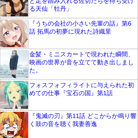
と足を踏み入れる佐切たちを待ち受け
る天仙「牡丹」
『うちの会社の小さい先輩の話』第6
話 拓馬の初夢に現れた詩織里
金髪・ミニスカートで現われた瞬間、
映画の世界が音を立てて動き出しまし
た。
フォスフォフィライトに与えられた初
めての仕事『宝石の国』第1話
『鬼滅の刃』第11話 どこからか鳴り響
く鼓の音を聴く我妻善逸