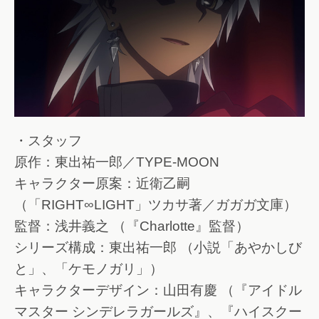
・スタッフ
原作：東出祐一郎／TYPE-MOON
キャラクター原案：近衛乙嗣
（「RIGHT∞LIGHT」ツカサ著／ガガガ文庫）
監督：浅井義之 （『Charlotte』監督）
シリーズ構成：東出祐一郎 （小説「あやかしび
と」、「ケモノガリ」）
キャラクターデザイン：山田有慶 （『アイドル
マスター シンデレラガールズ』、『ハイスクー