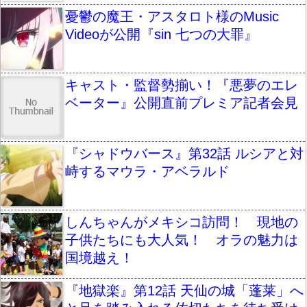
憂鬱の魔王・アスタロト様のMusic
Videoが公開『sin 七つの大罪』
キャスト・監督勢揃い！『悪夢のエレ
ベーター』公開直前プレミア記者会見
『シャドウバース』第32話 ルシアと対
峙するマウラ・アベラルド
しんちゃんがメキシコ訪問！ 現地の
子供たちにも大人気！ オラの魅力は
国境越え！
『地獄楽』第12話 天仙の城「蓬莱」へ