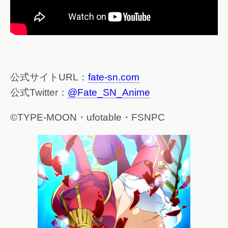
公式サイトURL：
fate-sn.com
公式Twitter：
@Fate_SN_Anime
©TYPE-MOON・ufotable・FSNPC