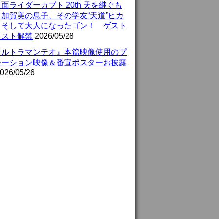
面ライダーカブト 20th 天を継ぐも
』加賀美の息子、その学友“天道”ヒカ
、そして大人になったゴン！ ゲスト
ャスト解禁
2026/05/28
ウルトラマンテオ』本篇映像使用のプ
モーション映像＆番宣ポスターお披露
026/05/26