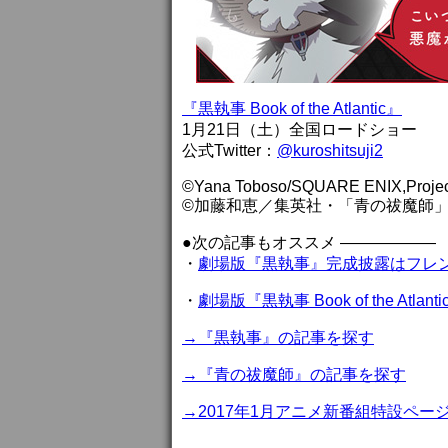
『黒執事 Book of the Atlantic』
1月21日（土）全国ロードショー
公式Twitter：
@kuroshitsuji2
©Yana Toboso/SQUARE ENIX,Project 
©加藤和恵／集英社・「青の祓魔師」
●次の記事もオススメ ——————
・
劇場版『黒執事』完成披露はフレ
・
劇場版『黒執事 Book of the A
→『黒執事』の記事を探す
→『青の祓魔師』の記事を探す
→2017年1月アニメ新番組特設ペー