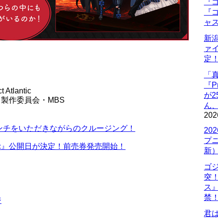
『ゴ
『ゴ
ャ
新
ァ
定
「
『P
Atlantic
が
製作委員会・MBS
ん
202
ンチをいただきながらのクルージング！
20
プ
tlantic』公開日が決定！前売券発売開始！
新
ゴ
突
ス
禁
ジ
君