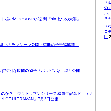
『仮
の
ル
キ
のMusic Videoが公開『sin 七つの大罪』
『
ロ
目
2
優里亜のラブシーン公開・禁断の予告編解禁！
す特別な時間の物語『ポッピンQ』12月公開
なのか？ ウルトラマンシリーズ60周年記念ドキュメ
IN OF ULTRAMAN』7月3日公開