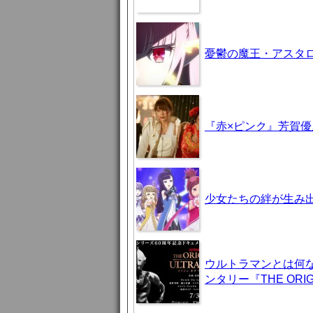
憂鬱の魔王・アスタロト様
『赤×ピンク』芳賀
少女たちの絆が生み出
ウルトラマンとは何
ンタリー『THE ORIG