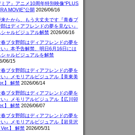
ミア』アニメ10周年特別映像“PLUS
TRA MOVIE”公開
2026/06/16
が来たから、もう大丈夫です『青春ブ
野郎はディアフレンドの夢を見ない』
ペシャルビジュアル解禁
2026/06/16
青春ブタ野郎はディアフレンドの夢を
ない』本予告解禁、明日6月16日には
ペシャルビジュアルを解禁
6/06/15
青春ブタ野郎はディアフレンドの夢を
ない』メモリアルビジュアル【美東美
er.】 解禁
2026/06/14
青春ブタ野郎はディアフレンドの夢を
ない』メモリアルビジュアル【広川卯
er.】 解禁
2026/06/07
青春ブタ野郎はディアフレンドの夢を
ない』メモリアルビジュアル【岩見沢
Ver.】 解禁
2026/05/31