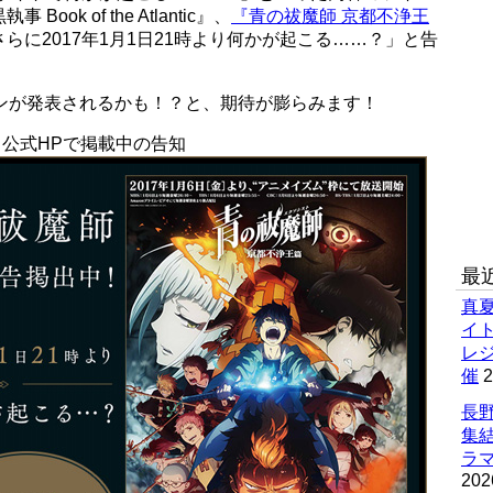
k of the Atlantic』、
『青の祓魔師 京都不浄王
らに2017年1月1日21時より何かが起こる……？」と告
ンが発表されるかも！？と、期待が膨らみます！
ntic』公式HPで掲載中の告知
最
真
イ
レ
催
2
長野
集
ラマ
202