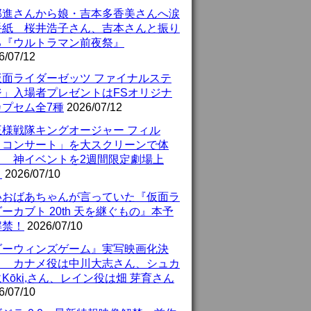
部進さんから娘・吉本多香美さんへ涙
手紙 桜井浩子さん、吉本さんと振り
る『ウルトラマン前夜祭』
6/07/12
仮面ライダーゼッツ ファイナルステ
ジ」入場者プレゼントはFSオリジナ
カプセム全7種
2026/07/12
王様戦隊キングオージャー フィル
・コンサート」を大スクリーンで体
！ 神イベントを2週間限定劇場上
！
2026/07/10
いおばあちゃんが言っていた『仮面ラ
ーカブト 20th 天を継ぐもの』本予
解禁！
2026/07/10
ダーウィンズゲーム』実写映画化決
！ カナメ役は中川大志さん、シュカ
Kōki,さん、レイン役は畑 芽育さん
6/07/10