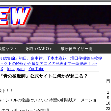
戦艦ヤマト
牙狼＜GARO＞
破牙神ライザー龍
ネリ総集編』初日、畠中祐、千本木彩花、増田俊樹舞台挨拶
t、プロジェクトの続報から最新アニメの発表まで一挙発表！ >>
X
Instagram
YouTube
』『青の祓魔師』公式サイトに何かが起こる？
日
載中！！
2
9
族・シエルの物語はいよいよ待望の劇場版アニメーショ
16
23
』のコラボレーションが実現！