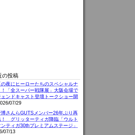
近の投稿
夏の夜にヒーローたちのスペシャルナ
ト！「全スーパー戦隊展」大阪会場で
ジェンドキャスト登壇トークショー開
026/07/29
博さんらGUTSメンバー26年ぶり再
結！ グリッターティガ降臨「ウルト
ンティガ30thプレミアムステージ」
6/07/13