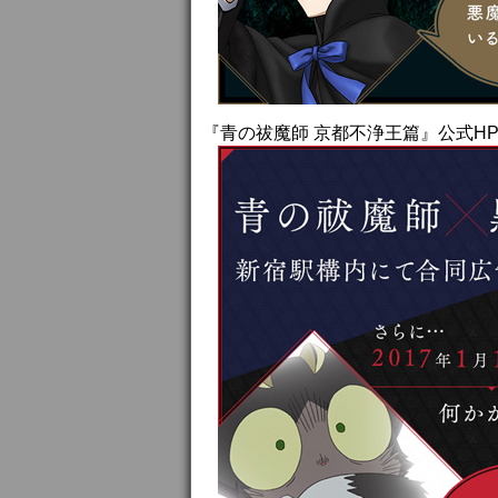
『青の祓魔師 京都不浄王篇』公式H