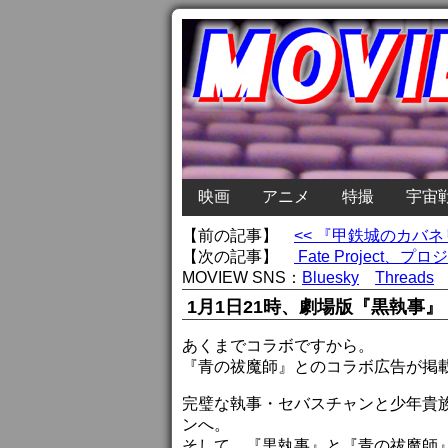
映画
アニメ
特撮
宇宙
【前の記事】
<< 『甲鉄城のカバ
【次の記事】
Fate Projec
MOVIEW SNS：
Bluesky
Threads
1月1日21時、劇場版『黒執事
あくまでコラボですから。
『青の祓魔師』とのコラボ広告が掲
完璧な執事・セバスチャンと少年貴
ンへ。
そして、『黒執事』と『青の祓魔師