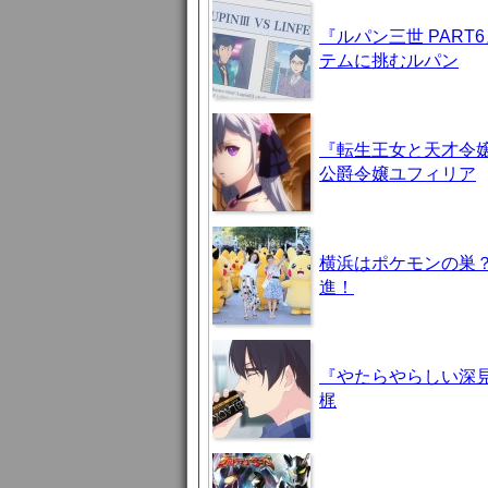
『ルパン三世 PAR
テムに挑むルパン
『転生王女と天才令嬢
公爵令嬢ユフィリア
横浜はポケモンの巣
進！
『やたらやらしい深見
梶