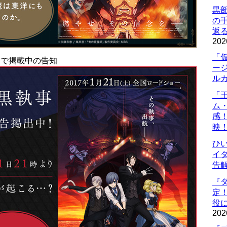
黒
の
返
202
「
Pで掲載中の告知
ー
ル
「
ム
感
映
ひ
イダ
告
『
定
役に
202