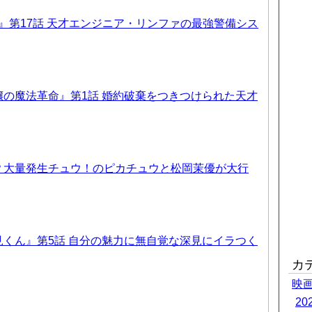
T6』第17話 天才エンジニア・リンファの最強警備シス
の魔法革命』第1話 婚約破棄をつきつけられた天才
？大量発生チュウ！のピカチュウと松岡茉優が大行
くん』第5話 自分の魅力に無自覚な深見にイラつく
カ
映
2