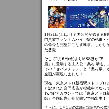
1月21日(土)より全国公開が始まる劇場版『
門貴族ファントムハイヴ家の執事・
の命令も完璧にこなす執事。しかし
た悪魔！
そして1月6日(金)よりMBSほか“
篇』に登場する主人公・奥村 燐も
その「セバスチャン」と「奥村燐」
企画が実現しました！
現在、東京メトロ新宿駅メトロプロ
と記された合同広告が掲載中となって
Twitterアカウントでは「東京メ
師』合同広告が期間限定で掲出中！
さらに、1月1日の21時に両作の公