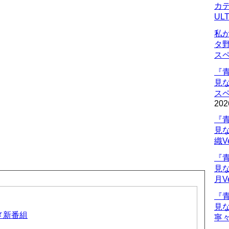
カデ
UL
私
タ
ス
『
見
ス
202
『
見
織V
『
見
月V
『
見
ニメ新番組
寧々