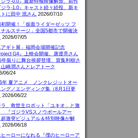
ジラ-0.0』最新特報映像解禁、前作
ジラ-1.0』キャスト続々続投、新キ
ストに田中 泯さん
2026/07/10
潟初開催！「仮面ライダーゼッツ フ
イナルステージ」全国5都市で開催決
！
2026/07/05
真アギト展」福岡会場開催記念
roject G4』上映会開催。唐渡亮さん
25年振りに舞台挨拶登壇、賀集利樹さ
、山崎潤さんとレアトーク
6/06/24
26年 夏アニメ ノンクレジットオー
ニング／エンディング集（8月1日更
）
2026/06/22
ジラ、救世主ロボット「ユキオ」と激
！ 『ゴジラVSスノウボールアー
』超激突ビジュアル＆特別映像が解
！
2026/06/18
はヒーローになれる『僕のヒーローア