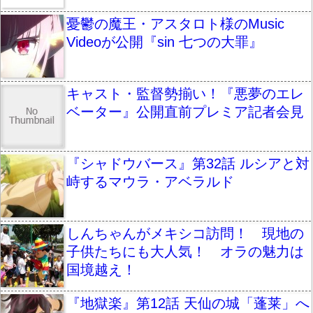
憂鬱の魔王・アスタロト様のMusic
Videoが公開『sin 七つの大罪』
キャスト・監督勢揃い！『悪夢のエレ
ベーター』公開直前プレミア記者会見
『シャドウバース』第32話 ルシアと対
峙するマウラ・アベラルド
しんちゃんがメキシコ訪問！ 現地の
子供たちにも大人気！ オラの魅力は
国境越え！
『地獄楽』第12話 天仙の城「蓬莱」へ