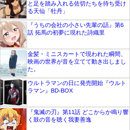
と足を踏み入れる佐切たちを待ち受け
る天仙「牡丹」
『うちの会社の小さい先輩の話』第6
話 拓馬の初夢に現れた詩織里
金髪・ミニスカートで現われた瞬間、
映画の世界が音を立てて動き出しまし
た。
ウルトラマンの日に発売開始『ウルト
ラマン』BD-BOX
『鬼滅の刃』第11話 どこからか鳴り響
く鼓の音を聴く我妻善逸