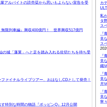
先輩アルバイトの読売栞から思いもよらない宣告を受
カデ
UL
私
タ
ス
無限列車編』興収400億円！ 世界興収517億円
『
見
ス
202
天仙の城「蓬莱」へと足を踏み入れる佐切たちを待ち受
『
見
織V
『
見
ーファイナルライブツアー、おはなしCDとして発売！
月V
『
見
寧々
す特別な時間の物語『ポッピンQ』12月公開