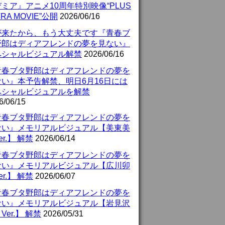
ミア』アニメ10周年特別映像“PLUS
TRA MOVIE”公開
2026/06/16
が来たから、もう大丈夫です『青春ブ
野郎はディアフレンドの夢を見ない』
ペシャルビジュアル解禁
2026/06/16
青春ブタ野郎はディアフレンドの夢を
ない』本予告解禁、明日6月16日には
ペシャルビジュアルを解禁
6/06/15
青春ブタ野郎はディアフレンドの夢を
ない』メモリアルビジュアル【美東美
er.】 解禁
2026/06/14
青春ブタ野郎はディアフレンドの夢を
ない』メモリアルビジュアル【広川卯
er.】 解禁
2026/06/07
青春ブタ野郎はディアフレンドの夢を
ない』メモリアルビジュアル【岩見沢
Ver.】 解禁
2026/05/31