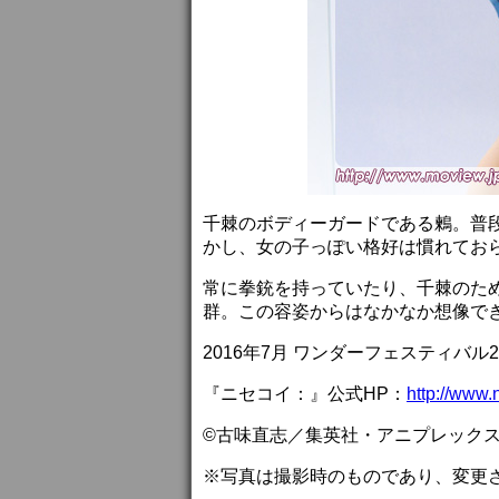
千棘のボディーガードである鶫。普
かし、女の子っぽい格好は慣れてお
常に拳銃を持っていたり、千棘のた
群。この容姿からはなかなか想像で
2016年7月 ワンダーフェスティバル
『ニセコイ：』公式HP：
http://www.n
©古味直志／集英社・アニプレックス
※写真は撮影時のものであり、変更