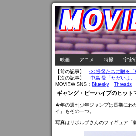
映画
アニメ
特撮
宇宙
【前の記事】
<< 提督たちに贈る
【次の記事】
中島 愛「ただいま、
MOVIEW SNS：
Bluesky
Threads
ギャング・ビーハイブのヒット
今年の週刊少年ジャンプは長期にわ
イ』もその一つ。
写真はリボルブさんのフィギュア「