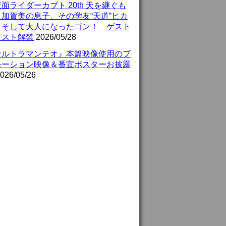
面ライダーカブト 20th 天を継ぐも
』加賀美の息子、その学友“天道”ヒカ
、そして大人になったゴン！ ゲスト
ャスト解禁
2026/05/28
ウルトラマンテオ』本篇映像使用のプ
モーション映像＆番宣ポスターお披露
026/05/26