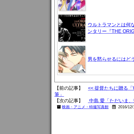
ウルトラマンとは何
ンタリー『THE ORIG
男を黙らせるにはどう
【前の記事】
<< 提督たちに贈る
筆」
【次の記事】
中島 愛「ただいま、
映画・アニメ・特撮写真館
2016/12/