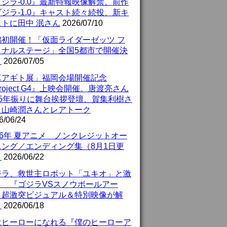
ジラ-0.0』最新特報映像解禁、前作
ジラ-1.0』キャスト続々続投、新キ
ストに田中 泯さん
2026/07/10
潟初開催！「仮面ライダーゼッツ フ
イナルステージ」全国5都市で開催決
！
2026/07/05
真アギト展」福岡会場開催記念
roject G4』上映会開催。唐渡亮さん
25年振りに舞台挨拶登壇、賀集利樹さ
、山崎潤さんとレアトーク
6/06/24
26年 夏アニメ ノンクレジットオー
ニング／エンディング集（8月1日更
）
2026/06/22
ジラ、救世主ロボット「ユキオ」と激
！ 『ゴジラVSスノウボールアー
』超激突ビジュアル＆特別映像が解
！
2026/06/18
はヒーローになれる『僕のヒーローア