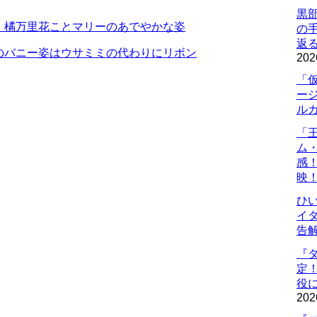
黒
。橘万里花ことマリーのあでやかな姿
の
返
のバニー姿はウサミミの代わりにリボン
202
「
ー
ル
「
ム
感
映
ひ
イダ
告
『
定
役に
202