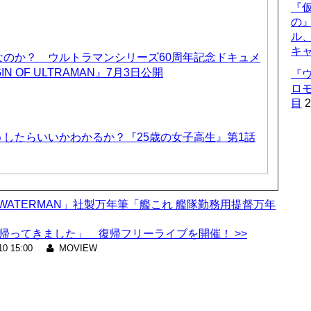
『仮
の
ル
キ
なのか？ ウルトラマンシリーズ60周年記念ドキュメ
IN OF ULTRAMAN』7月3日公開
『
ロ
目
2
したらいいかわかるか？『25歳の女子高生』第1話
「WATERMAN」社製万年筆「艦これ 艦隊勤務用提督万年
帰ってきました」 復帰フリーライブを開催！ >>
10 15:00
MOVIEW