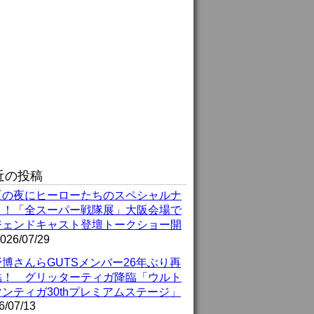
近の投稿
夏の夜にヒーローたちのスペシャルナ
ト！「全スーパー戦隊展」大阪会場で
ジェンドキャスト登壇トークショー開
026/07/29
博さんらGUTSメンバー26年ぶり再
結！ グリッターティガ降臨「ウルト
ンティガ30thプレミアムステージ」
6/07/13