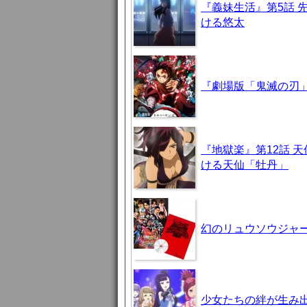
『義妹生活』第5話 
ける悠太
『劇場版「鬼滅の刃」
『地獄楽』第12話 
ける天仙「牡丹」
幻のリュウソウジャ
少女たちの絆が生み出