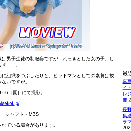
段は男子生徒の制服姿ですが、れっきとした女の子。し
らず……。
最
めに組織をつぶしたりと、ヒットマンとしての素養は抜
真
きないですが。
イ
2016［夏］にて撮影。
レ
催
2
isekoi.jp/
長野
・シャフト・MBS
集
ラマ
されている場合があります。
202