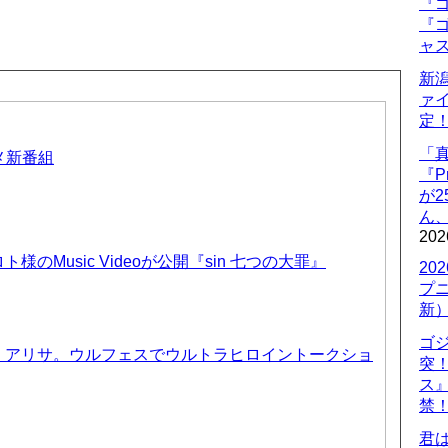
『ゴ
『ゴ
ャ
新
ァ
定
「
ニメ新番組
『P
が
ん
202
のMusic Videoが公開『sin 七つの大罪』
20
プ
新
ゴ
、アリサ。ウルフェスでウルトラヒロイントークショ
突
ス
禁
君