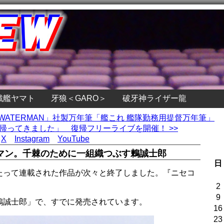
戦艦ヤマト
牙狼＜GARO＞
破牙神ライザー龍
「WATERMAN」社製万年筆「艦これ 艦隊勤務用提督万年筆」
帰ってきました」 復帰フリーライブを開催！ >>
X
Instagram
YouTube
マン。千棘のために一組織つぶす鶫誠士郎
日
たって連載された作品が次々と終了しました。『ニセコ
2
9
鶫誠士郎」で、すでに発売されています。
16
23