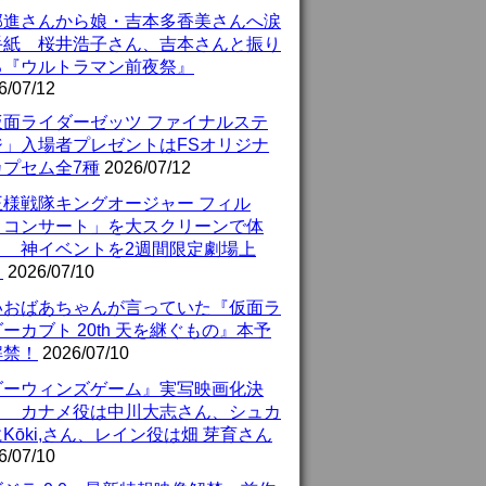
部進さんから娘・吉本多香美さんへ涙
手紙 桜井浩子さん、吉本さんと振り
る『ウルトラマン前夜祭』
6/07/12
仮面ライダーゼッツ ファイナルステ
ジ」入場者プレゼントはFSオリジナ
カプセム全7種
2026/07/12
王様戦隊キングオージャー フィル
・コンサート」を大スクリーンで体
！ 神イベントを2週間限定劇場上
！
2026/07/10
いおばあちゃんが言っていた『仮面ラ
ーカブト 20th 天を継ぐもの』本予
解禁！
2026/07/10
ダーウィンズゲーム』実写映画化決
！ カナメ役は中川大志さん、シュカ
Kōki,さん、レイン役は畑 芽育さん
6/07/10