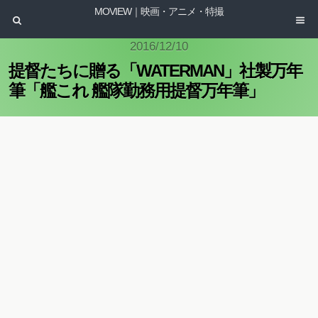
MOVIEW｜映画・アニメ・特撮
2016/12/10
提督たちに贈る「WATERMAN」社製万年
筆「艦これ 艦隊勤務用提督万年筆」