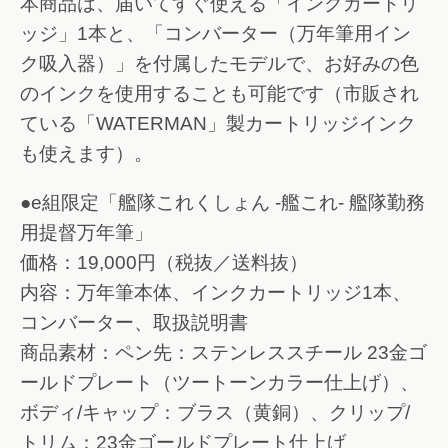
本商品は、届いてすぐ使える「インクカートリ
ッジ」1本と、「コンバーター（万年筆用イン
ク吸入器）」を付属したモデルで、お好みの色
のインクを使用することも可能です（市販され
ている「WATERMAN」製カートリッジインク
も使えます）。
●e組限定「艦隊これくしょん -艦これ- 艦隊勤務
用提督万年筆」
価格：19,000円（税抜／送料抜）
内容：万年筆本体、インクカートリッジ1本、
コンバーター、取扱説明書
商品素材：ペン先：ステンレススチール 23金ゴ
ールドプレート（ツートーンカラー仕上げ）、
ボディ/キャップ：ブラス（黄銅）、クリップ/
トリム：23金ゴールドプレート仕上げ