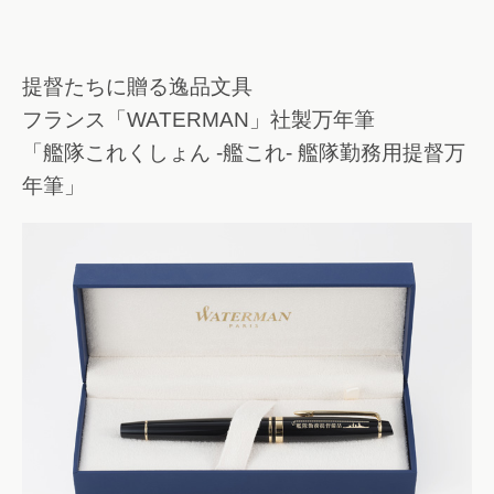
提督たちに贈る逸品文具
フランス「WATERMAN」社製万年筆
「艦隊これくしょん -艦これ- 艦隊勤務用提督万
年筆」