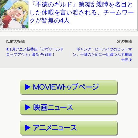
『不徳のギルド』第3話 親睦を名目と
した休暇を言い渡される、チームワー
クが皆無の4人
以前の投稿
次の投稿
1月アニメ新番組『ガヴリールド
ギャング・ビーハイブのヒットマ
ロップアウト』最新PV到着！
ン。千棘のために一組織つぶす鶫誠
士郎