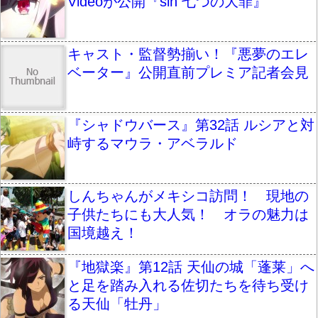
Videoが公開『sin 七つの大罪』
キャスト・監督勢揃い！『悪夢のエレ
ベーター』公開直前プレミア記者会見
『シャドウバース』第32話 ルシアと対
峙するマウラ・アベラルド
しんちゃんがメキシコ訪問！ 現地の
子供たちにも大人気！ オラの魅力は
国境越え！
『地獄楽』第12話 天仙の城「蓬莱」へ
と足を踏み入れる佐切たちを待ち受け
る天仙「牡丹」