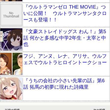
『ウルトラマンゼロ THE MOVIE』つ
いに公開！ ウルトラマンサンタクロ
ースも登場！！
『文豪ストレイドッグス わん！』第5
話 何かと多感な中学2年生・太宰と中
也
フジ、アンヌ、レナ、アリサ。ウルフ
ェスでウルトラヒロイントークショー
『うちの会社の小さい先輩の話』第6
話 拓馬の初夢に現れた詩織里