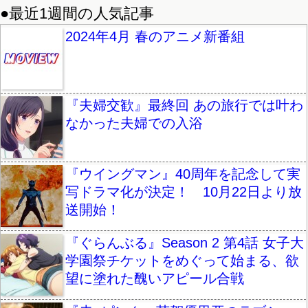
●最近1週間の人気記事
2024年4月 春のアニメ新番組
『夫婦交歓』最終回 あの旅行では叶わ
なかった夫婦での入浴
『ウイングマン』40周年を記念して実
写ドラマ化が決定！ 10月22日より放
送開始！
『ぐらんぶる』Season 2 第4話 女子大
学園祭チケットをめぐって始まる、欲
望に塗れた醜いアピール合戦