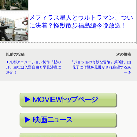
メフィラス星人とウルトラマン、つい
に決着？怪獣散歩福島編今晩放送！
以前の投稿
次の投稿
京都アニメーション制作『聲の
『ジョジョの奇妙な冒険』第9話、由
形』主役は入野自由と早見沙織に
花子に作戦を見透かされ絶望する康
決定！
一