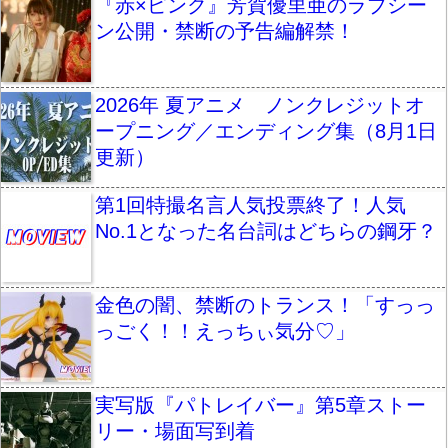
『赤×ピンク』芳賀優里亜のラブシー
ン公開・禁断の予告編解禁！
2026年 夏アニメ ノンクレジットオ
ープニング／エンディング集（8月1日
更新）
第1回特撮名言人気投票終了！人気
No.1となった名台詞はどちらの鋼牙？
金色の闇、禁断のトランス！「すっっ
っごく！！えっちぃ気分♡」
実写版『パトレイバー』第5章ストー
リー・場面写到着