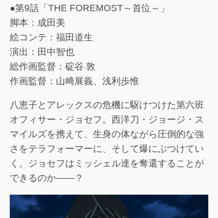
●第9話「THE FOREMOST～首位～」
脚本：成田美
絵コンテ：福田道生
演出：田中智也
総作画監督：碇谷 敦
作画監督：山﨑展義、浅利歩惟
八恵子とアレックスの危機に駆けつけた第六班
オフィサー・ジョセフ。西洋刀・ジョージ・ス
マイルズを携えて、生身の体ながら圧倒的な強
さをテラフォーマーに、そして爆にぶつけてい
く。ジョセフはミッシェル達を奪還することが
できるのか――？